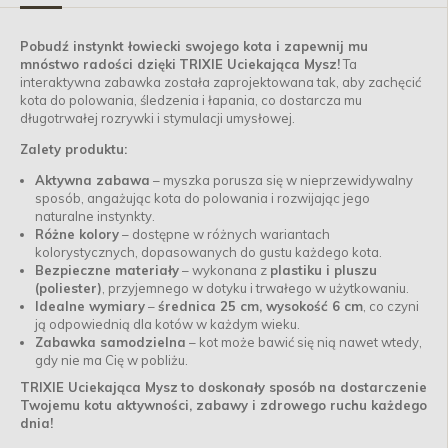
Pobudź instynkt łowiecki swojego kota i zapewnij mu
mnóstwo radości dzięki
TRIXIE Uciekająca Mysz
!
Ta
interaktywna zabawka została zaprojektowana tak, aby zachęcić
kota do polowania, śledzenia i łapania, co dostarcza mu
długotrwałej rozrywki i stymulacji umysłowej.
Zalety produktu:
Aktywna zabawa
– myszka porusza się w nieprzewidywalny
sposób, angażując kota do polowania i rozwijając jego
naturalne instynkty.
Różne kolory
– dostępne w różnych wariantach
kolorystycznych, dopasowanych do gustu każdego kota.
Bezpieczne materiały
– wykonana z
plastiku i pluszu
(poliester)
, przyjemnego w dotyku i trwałego w użytkowaniu.
Idealne wymiary
–
średnica 25 cm, wysokość 6 cm
, co czyni
ją odpowiednią dla kotów w każdym wieku.
Zabawka samodzielna
– kot może bawić się nią nawet wtedy,
gdy nie ma Cię w pobliżu.
TRIXIE Uciekająca Mysz
to doskonały sposób na dostarczenie
Twojemu kotu aktywności, zabawy i zdrowego ruchu każdego
dnia!