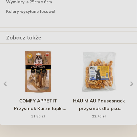
Wymiary:
ø 25cm x 6cm
Kolory wysyłane losowo!
Zobacz także
b
COMFY APPETIT
HAU MIAU Pausesnack
Przysmak Kurze łapki
przysmak dla psa
z
ą
naturalne 5 szt
Paluszki z kurczakiem i
11,80 zł
22,70 zł
serem 500g