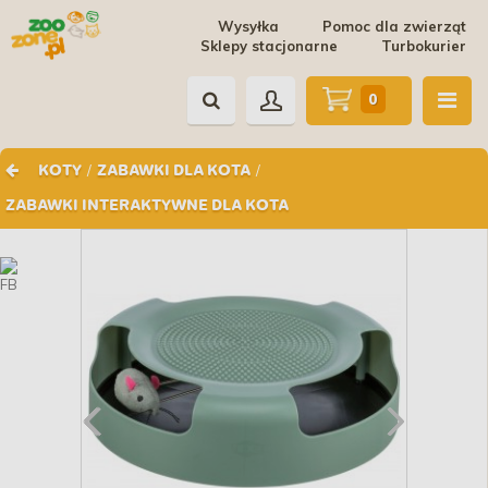
Wysyłka
Pomoc dla zwierząt
Sklepy stacjonarne
Turbokurier
0
/
/
KOTY
ZABAWKI DLA KOTA
ZABAWKI INTERAKTYWNE DLA KOTA