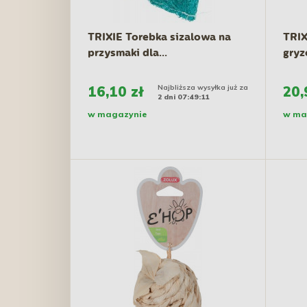
TRIXIE Torebka sizalowa na
TRIX
przysmaki dla...
gryz
16,10 zł
Najbliższa wysyłka już za
20,
2 dni 07:49:10
w magazynie
w ma