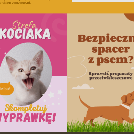
z sklep zoozone.pl.