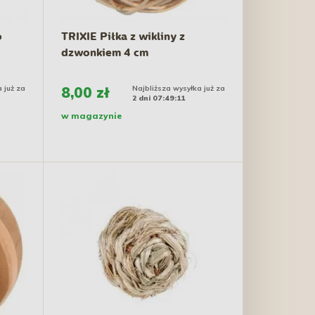
o
TRIXIE Piłka z wikliny z
dzwonkiem 4 cm
 już za
8,00 zł
Najbliższa wysyłka już za
2 dni 07:49:10
w magazynie