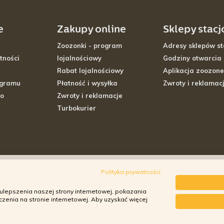
e
Zakupy online
Sklepy stac
Zoozonki - program
Adresy sklepów st
tności
lojalnościowy
Godziny otwarcia
Rabat lojalnościowy
Aplikacja zoozone
ogramu
Płatność i wysyłka
Zwroty i reklamac
go
Zwroty i reklamacje
Turbokurier
Polityka prywatności
ulepszenia naszej strony internetowej, pokazania
enia na stronie internetowej. Aby uzyskać więcej