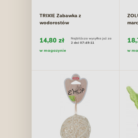
TRIXIE Zabawka z
ZOL
wodorostów
marc
14,80 zł
Najbliższa wysyłka już za
18,
2 dni 07:49:10
w magazynie
w ma