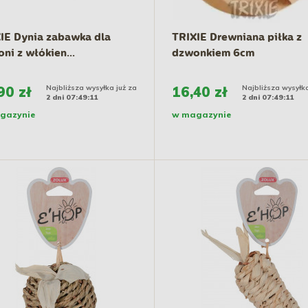
IE Dynia zabawka dla
TRIXIE Drewniana piłka z
oni z włókien...
dzwonkiem 6cm
90 zł
Najbliższa wysyłka już za
16,40 zł
Najbliższa wysyłka
2 dni 07:49:10
2 dni 07:49:10
gazynie
w magazynie