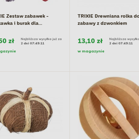
IE Zestaw zabawek -
TRIXIE Drewniana rolka d
kawka i burak dla...
zabawy z dzwonkiem
50 zł
Najbliższa wysyłka już za
13,10 zł
Najbliższa wysyłka
2 dni 07:49:10
2 dni 07:49:10
gazynie
w magazynie