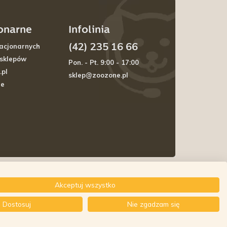
jonarne
Infolinia
(42) 235 16 66
acjonarnych
 sklepów
Pon. - Pt. 9:00 - 17:00
.pl
sklep@zoozone.pl
je
Akceptuj wszystko
Dostosuj
Nie zgadzam się