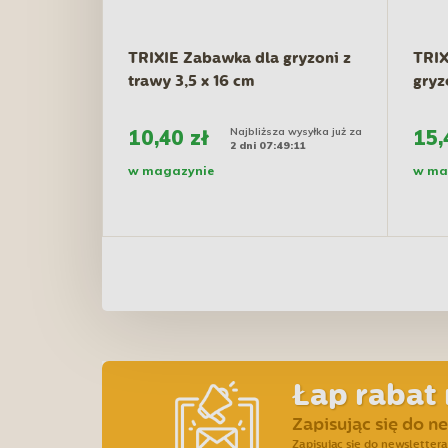
TRIXIE Zabawka dla gryzoni z
TRIX
trawy 3,5 x 16 cm
gryz
10,40 zł
Najbliższa wysyłka już za
15,
2 dni 07:49:10
w magazynie
w ma
Łap rabat 
Zapisując się do n
Zapisując się do newslette