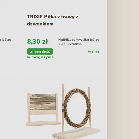
TRIXIE Piłka z trawy z
dzwonkiem
 już za
8,30 zł
Najbliższa wysyłka już za
2 dni 07:49:10
6cm
zmień ilość
w magazynie