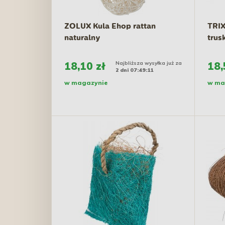
ZOLUX Kula Ehop rattan
TRIX
naturalny
trus
18,10 zł
Najbliższa wysyłka już za
18,
2 dni 07:49:10
w magazynie
w ma