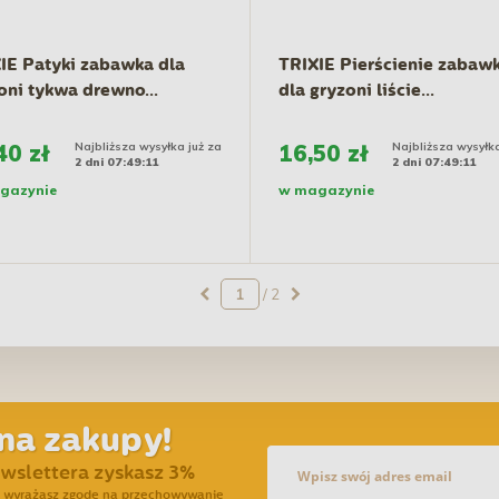
IE Patyki zabawka dla
TRIXIE Pierścienie zabaw
oni tykwa drewno...
dla gryzoni liście...
40 zł
Najbliższa wysyłka już za
16,50 zł
Najbliższa wysyłka
2 dni 07:49:10
2 dni 07:49:10
gazynie
w magazynie
/ 2
na zakupy!
ewslettera zyskasz 3%
ra wyrażasz zgodę na przechowywanie