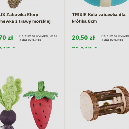
UX Zabawka Ehop
TRIXIE Kula zabawka dla
hewka z trawy morskiej
królika 8cm
70 zł
Najbliższa wysyłka już za
20,50 zł
Najbliższa wysyłka
2 dni 07:49:10
2 dni 07:49:10
gazynie
w magazynie