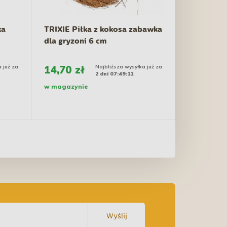
ka
TRIXIE Piłka z kokosa zabawka
dla gryzoni 6 cm
 już za
14,70 zł
Najbliższa wysyłka już za
2 dni 07:49:10
w magazynie
Wyślij