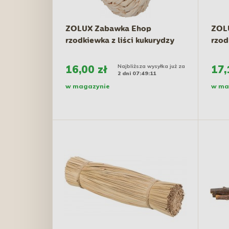
ZOLUX Zabawka Ehop
ZOL
rzodkiewka z liści kukurydzy
rzod
16,00 zł
Najbliższa wysyłka już za
17,
2 dni 07:49:10
w magazynie
w ma