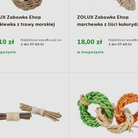
UX Zabawka Ehop
ZOLUX Zabawka Ehop
kiewka z trawy morskiej
marchewka z liści kukuryd
10 zł
Najbliższa wysyłka już za
18,00 zł
Najbliższa wysyłka
2 dni 07:49:10
2 dni 07:49:10
gazynie
w magazynie