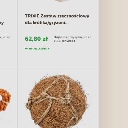
TRIXIE Zestaw zręcznościowy
zy
dla królika/gryzoni...
 już za
62,80 zł
Najbliższa wysyłka już za
2 dni 07:49:10
w magazynie