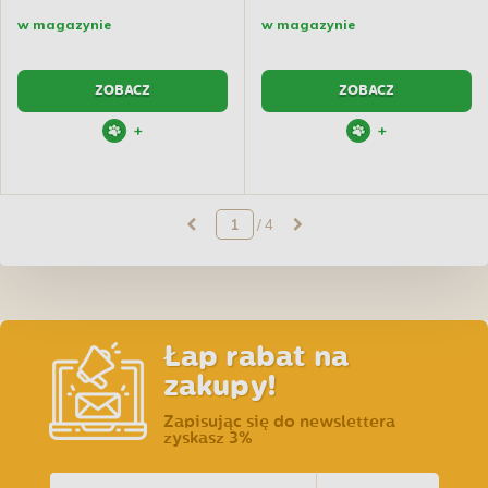
w magazynie
w magazynie
ZOBACZ
ZOBACZ
+
+
/ 4
Łap rabat na
zakupy!
Zapisując się do newslettera
zyskasz 3%