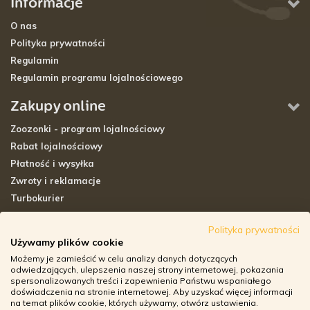
Informacje
O nas
Polityka prywatności
Regulamin
Regulamin programu lojalnościowego
Zakupy online
Zoozonki - program lojalnościowy
Rabat lojalnościowy
Płatność i wysyłka
Zwroty i reklamacje
Turbokurier
Sklepy stacjonarne
Polityka prywatności
Używamy plików cookie
Adresy sklepów stacjonarnych
Możemy je zamieścić w celu analizy danych dotyczących
Godziny otwarcia sklepów
odwiedzających, ulepszenia naszej strony internetowej, pokazania
spersonalizowanych treści i zapewnienia Państwu wspaniałego
Aplikacja zoozone.pl
doświadczenia na stronie internetowej. Aby uzyskać więcej informacji
Zwroty i reklamacje
na temat plików cookie, których używamy, otwórz ustawienia.