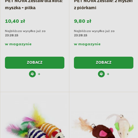
PET NOVA Zestaw dla kota:
PET NOVA Zestaw: 2 myszki
myszka + piłka
z piórkami
10,40 zł
9,80 zł
Najbliższa wysyłka już za
Najbliższa wysyłka już za
23:28:14
23:28:14
w magazynie
w magazynie
ZOBACZ
ZOBACZ
+
+