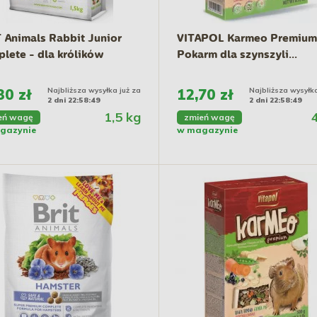
 Animals Rabbit Junior
VITAPOL Karmeo Premium
lete - dla królików
Pokarm dla szynszyli...
30 zł
Najbliższa wysyłka już za
12,70 zł
Najbliższa wysyłka
2 dni 22:58:48
2 dni 22:58:48
1,5 kg
eń wagę
zmień wagę
gazynie
w magazynie