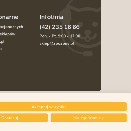
jonarne
Infolinia
(42) 235 16 66
acjonarnych
 sklepów
Pon. - Pt. 9:00 - 17:00
.pl
sklep@zoozone.pl
je
Akceptuj wszystko
Dostosuj
Nie zgadzam się