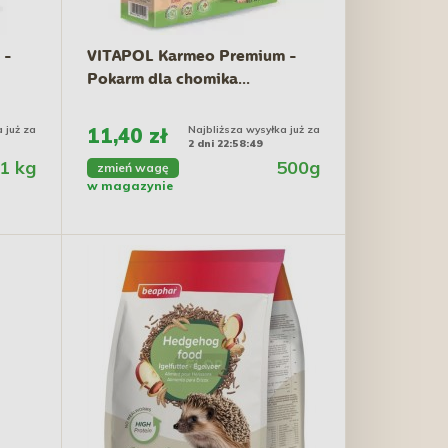
 -
VITAPOL Karmeo Premium -
Pokarm dla chomika...
 już za
11,40 zł
Najbliższa wysyłka już za
2 dni 22:58:48
1 kg
500g
zmień wagę
w magazynie