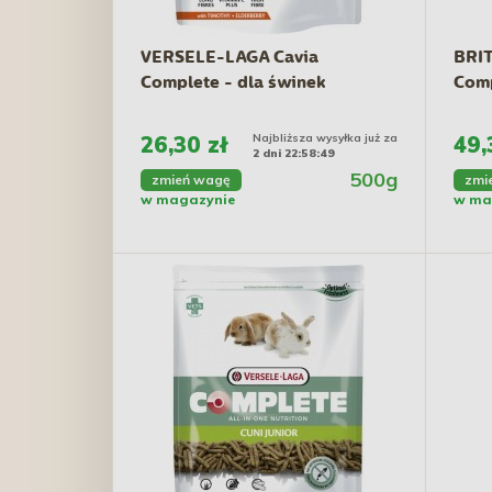
VERSELE-LAGA Cavia
BRIT
Complete - dla świnek
Comp
morskich
26,30 zł
Najbliższa wysyłka już za
49,
2 dni 22:58:48
500g
zmień wagę
zmi
w magazynie
w ma