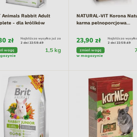
 Animals Rabbit Adult
NATURAL-VIT Korona Natu
lete - dla królików
karma pełnoporcjowa...
30 zł
Najbliższa wysyłka już za
23,90 zł
Najbliższa wysyłka
2 dni 22:58:48
2 dni 22:58:48
1,5 kg
eń wagę
zmień wagę
gazynie
w magazynie