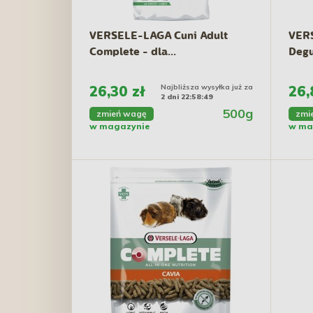
VERSELE-LAGA Cuni Adult
VERS
Complete - dla...
Degu
26,30 zł
Najbliższa wysyłka już za
26,
2 dni 22:58:48
500g
zmień wagę
zmi
w magazynie
w ma