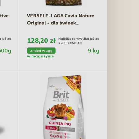
tive
VERSELE-LAGA Cavia Nature
Original - dla świnek...
 już za
128,20 zł
Najbliższa wysyłka już za
2 dni 22:58:48
500g
9 kg
zmień wagę
w magazynie