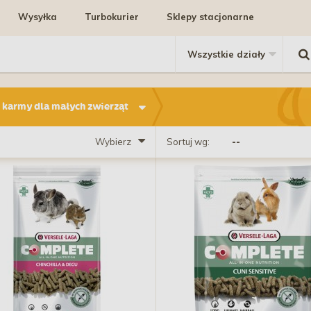
Wysyłka
Turbokurier
Sklepy stacjonarne
 karmy dla małych zwierząt
Wybierz
Sortuj wg: