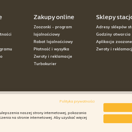
e
Zakupy online
Sklepy stac
Zoozonki - program
Adresy sklepów st
tności
lojalnościowy
Godziny otwarcia
Rabat lojalnościowy
Aplikacja zoozone
ogramu
Płatność i wysyłka
Zwroty i reklamac
go
Zwroty i reklamacje
Turbokurier
Polityka prywatności
ulepszenia naszej strony internetowej, pokazania
enia na stronie internetowej. Aby uzyskać więcej