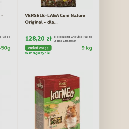
 -
VERSELE-LAGA Cuni Nature
Original - dla...
 już za
128,20 zł
Najbliższa wysyłka już za
2 dni 22:58:48
450g
9 kg
zmień wagę
w magazynie