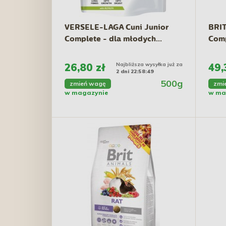
VERSELE-LAGA Cuni Junior
BRIT
Complete - dla młodych...
Comp
26,80 zł
Najbliższa wysyłka już za
49,
2 dni 22:58:48
500g
zmień wagę
zmi
w magazynie
w ma