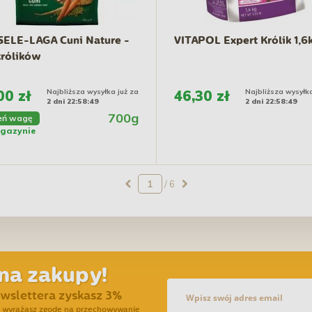
ELE-LAGA Cuni Nature -
VITAPOL Expert Królik 1,6
królików
00 zł
Najbliższa wysyłka już za
46,30 zł
Najbliższa wysyłka
2 dni 22:58:48
2 dni 22:58:48
700g
eń wagę
gazynie
/ 6
na zakupy!
ewslettera zyskasz 3%
ra wyrażasz zgodę na przechowywanie