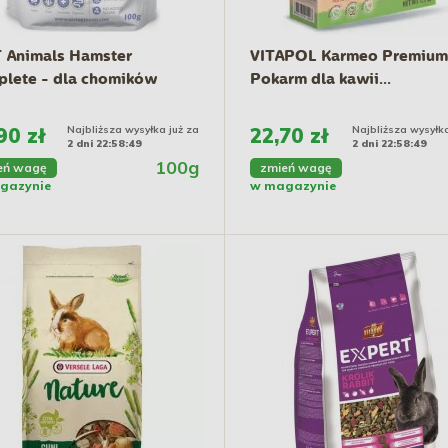
 Animals Hamster
VITAPOL Karmeo Premium
lete - dla chomików
Pokarm dla kawii...
90 zł
Najbliższa wysyłka już za
22,70 zł
Najbliższa wysyłka
2 dni 22:58:48
2 dni 22:58:48
100g
eń wagę
zmień wagę
gazynie
w magazynie