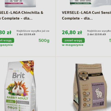
ELE-LAGA Chinchilla &
VERSELE-LAGA Cuni Sensi
 Complete - dla...
Complete - dla...
80 zł
Najbliższa wysyłka już za
26,80 zł
Najbliższa wysyłka
2 dni 22:58:48
2 dni 22:58:48
500g
eń wagę
zmień wagę
gazynie
w magazynie