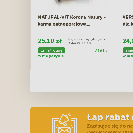
NATURAL-VIT Korona Natury -
VERS
karma pełnoporcjowa...
dla 
25,10 zł
Najbliższa wysyłka już za
24,
2 dni 22:58:48
750g
zmień wagę
zmi
w magazynie
w ma
Łap rabat 
Zapisując się do n
Zapisując się do newslette