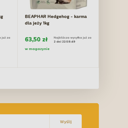
kg
BEAPHAR Hedgehog - karma
dla jeży 1kg
 już za
63,50 zł
Najbliższa wysyłka już za
2 dni 22:58:48
w magazynie
Wyślij