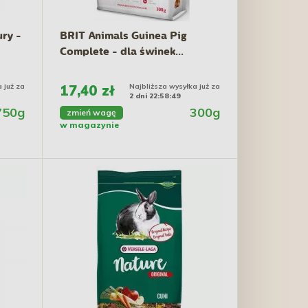
ry -
BRIT Animals Guinea Pig
Complete - dla świnek...
 już za
17,40 zł
Najbliższa wysyłka już za
2 dni 22:58:48
750g
300g
zmień wagę
w magazynie