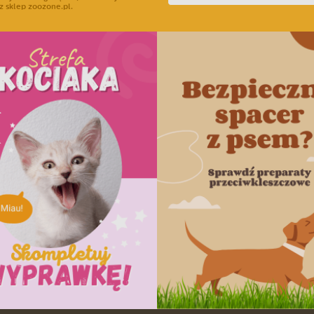
z sklep zoozone.pl.