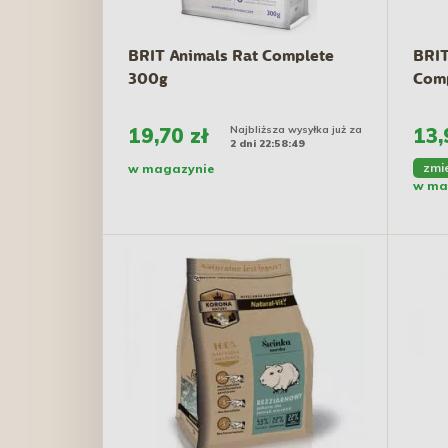
BRIT Animals Rat Complete
BRIT
300g
Comp
19,70 zł
Najbliższa wysyłka już za
13,
2 dni 22:58:48
zmi
w magazynie
w ma