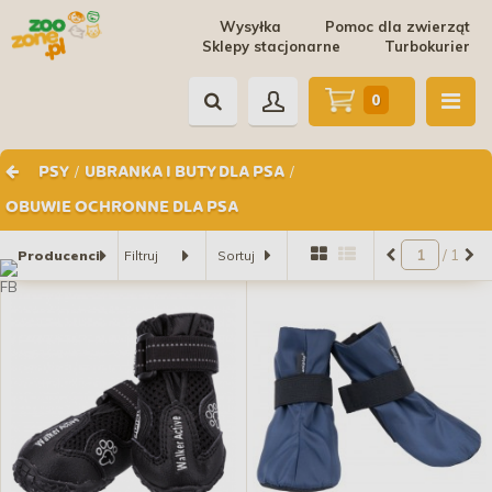
Wysyłka
Pomoc dla zwierząt
Sklepy stacjonarne
Turbokurier
0
/
/
PSY
UBRANKA I BUTY DLA PSA
OBUWIE OCHRONNE DLA PSA
/ 1