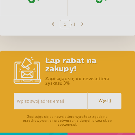
+
+
/ 1
Łap rabat na
zakupy!
Zapisując się do newslettera
zyskasz 3%
Wyślij
Zapisując się do newslettera wyrażasz zgodę na
przechowywanie i przetwarzanie danych przez sklep
zoozone.pl.