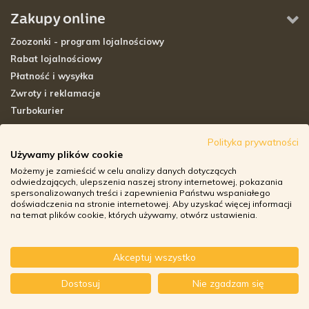
Zakupy online
Zoozonki - program lojalnościowy
Rabat lojalnościowy
Płatność i wysyłka
Zwroty i reklamacje
Turbokurier
Sklepy stacjonarne
Polityka prywatności
Używamy plików cookie
Adresy sklepów stacjonarnych
Możemy je zamieścić w celu analizy danych dotyczących
Godziny otwarcia sklepów
odwiedzających, ulepszenia naszej strony internetowej, pokazania
spersonalizowanych treści i zapewnienia Państwu wspaniałego
Aplikacja zoozone.pl
doświadczenia na stronie internetowej. Aby uzyskać więcej informacji
Zwroty i reklamacje
na temat plików cookie, których używamy, otwórz ustawienia.
Akceptuj wszystko
© ZOOZONE.PL 2018
Dostosuj
Nie zgadzam się
DESIGN BY TONIK