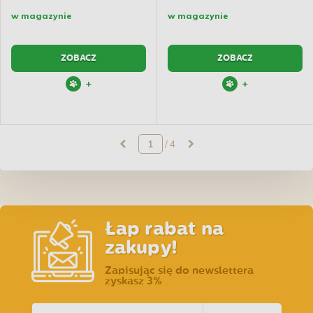
w magazynie
w magazynie
ZOBACZ
ZOBACZ
+
+
/ 4
Łap rabat na
zakupy!
Zapisując się do newslettera
zyskasz 3%