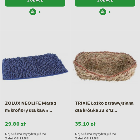
ZOBACZ
ZOBACZ
+
+
ZOLUX NEOLIFE Mata z
TRIXIE Łóżko z trawy/siana
mikrofibry dla kawii...
dla królika 33 x 12...
29,80 zł
35,10 zł
Najbliższa wysyłka już za
Najbliższa wysyłka już za
2 dni 06:11:57
2 dni 06:11:57