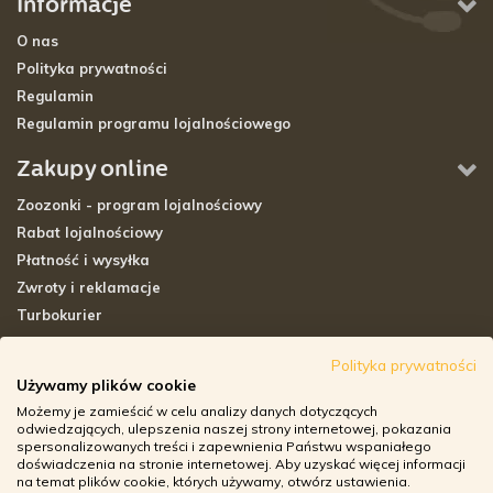
Informacje
O nas
Polityka prywatności
Regulamin
Regulamin programu lojalnościowego
Zakupy online
Zoozonki - program lojalnościowy
Rabat lojalnościowy
Płatność i wysyłka
Zwroty i reklamacje
Turbokurier
Sklepy stacjonarne
Polityka prywatności
Używamy plików cookie
Adresy sklepów stacjonarnych
Możemy je zamieścić w celu analizy danych dotyczących
Godziny otwarcia sklepów
odwiedzających, ulepszenia naszej strony internetowej, pokazania
spersonalizowanych treści i zapewnienia Państwu wspaniałego
Aplikacja zoozone.pl
doświadczenia na stronie internetowej. Aby uzyskać więcej informacji
Zwroty i reklamacje
na temat plików cookie, których używamy, otwórz ustawienia.