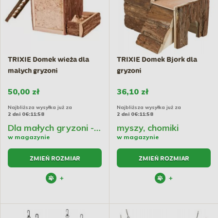
TRIXIE Domek wieża dla
TRIXIE Domek Bjork dla
małych gryzoni
gryzoni
50,00 zł
36,10 zł
Najbliższa wysyłka już za
Najbliższa wysyłka już za
2 dni 06:11:57
2 dni 06:11:57
Dla małych gryzoni - Myszy, chomiki karłowate
myszy, chomiki
w magazynie
w magazynie
ZMIEŃ ROZMIAR
ZMIEŃ ROZMIAR
+
+