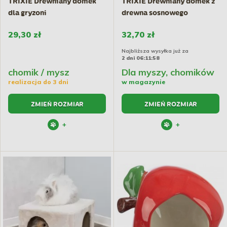
TRIXIE Drewniany domek
TRIXIE Drewniany domek z
dla gryzoni
drewna sosnowego
29,30 zł
32,70 zł
Najbliższa wysyłka już za
2 dni 06:11:57
chomik / mysz
Dla myszy, chomików
realizacja do 3 dni
w magazynie
ZMIEŃ ROZMIAR
ZMIEŃ ROZMIAR
+
+