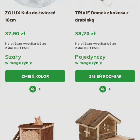
ZOLUX Kula do ćwiczeń
TRIXIE Domek z kokosa z
18cm
drabinką
37,90 zł
38,20 zł
Najbliższa wysyłka już za
Najbliższa wysyłka już za
2 dni 06:11:57
2 dni 06:11:57
Szary
Pojedynczy
w magazynie
w magazynie
ZMIEŃ KOLOR
ZMIEŃ ROZMIAR
+
+