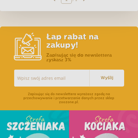
Łap rabat na
zakupy!
Zapisując się do newslettera
zyskasz 3%
Wyślij
Zapisując się do newslettera wyrażasz zgodę na
przechowywanie i przetwarzanie danych przez sklep
zoozone.pl.