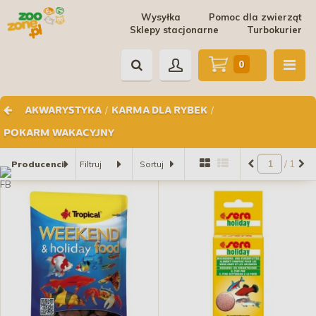
Wysyłka
Pomoc dla zwierząt
Sklepy stacjonarne
Turbokurier
0
/
/
AKWARYSTYKA
KARMA DLA RYBEK
POKARM WAKACYJNY
/ 1