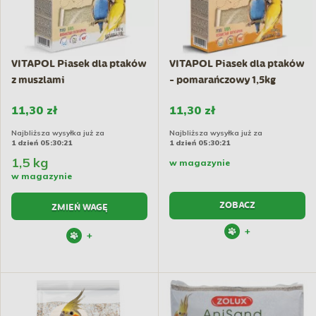
VITAPOL Piasek dla ptaków
VITAPOL Piasek dla ptaków
z muszlami
- pomarańczowy 1,5kg
11,30 zł
11,30 zł
Najbliższa wysyłka już za
Najbliższa wysyłka już za
1 dzień 05:30:21
1 dzień 05:30:21
1,5 kg
w magazynie
w magazynie
ZOBACZ
ZMIEŃ WAGĘ
+
+