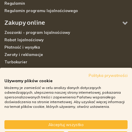
Regulamin
Regulamin programu lojalnościowego
Zakupy online
Zoozonki - program lojalnościowy
Rabat lojalnościowy
Płatność i wysyłka
Zwroty i reklamacje
Turbokurier
Sklepy stacjonarne
Polityka prywatności
Używamy plików cookie
Adresy sklepów stacjonarnych
Możemy je zamieścić w celu analizy danych dotyczących
Godziny otwarcia sklepów
odwiedzających, ulepszenia naszej strony internetowej, pokazania
spersonalizowanych treści i zapewnienia Państwu wspaniałego
Aplikacja zoozone.pl
doświadczenia na stronie internetowej. Aby uzyskać więcej informacji
Zwroty i reklamacje
na temat plików cookie, których używamy, otwórz ustawienia.
Akceptuj wszystko