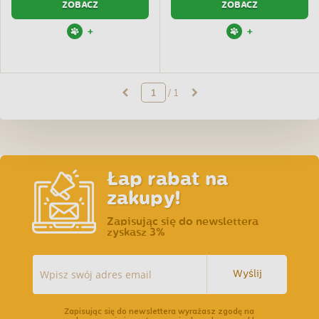
ZOBACZ
ZOBACZ
+
+
/ 1
Łap rabat na
zakupy!
Zapisując się do newslettera
zyskasz 3%
Wyślij
Zapisując się do newslettera wyrażasz zgodę na