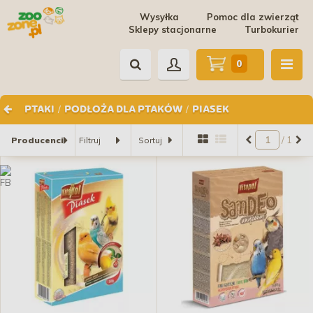
Wysyłka
Pomoc dla zwierząt
Sklepy stacjonarne
Turbokurier
0
/
/
PTAKI
PODŁOŻA DLA PTAKÓW
PIASEK
/ 1