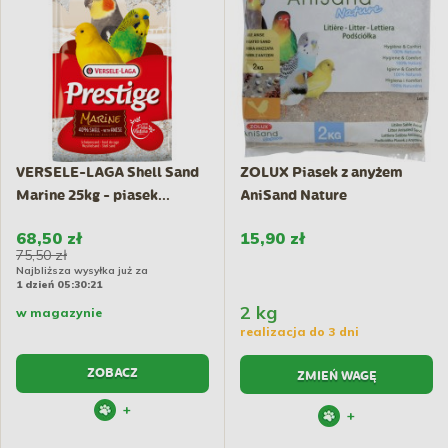
VERSELE-LAGA Shell Sand
ZOLUX Piasek z anyżem
Marine 25kg - piasek...
AniSand Nature
68,50 zł
15,90 zł
75,50 zł
Najbliższa wysyłka już za
1 dzień 05:30:21
2 kg
w magazynie
realizacja do 3 dni
ZOBACZ
ZMIEŃ WAGĘ
+
+