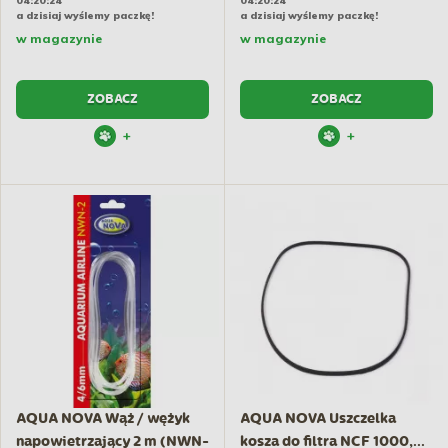
04:20:23
04:20:23
a dzisiaj wyślemy paczkę!
a dzisiaj wyślemy paczkę!
w magazynie
w magazynie
ZOBACZ
ZOBACZ
+
+
AQUA NOVA Wąż / wężyk
AQUA NOVA Uszczelka
napowietrzający 2 m (NWN-
kosza do filtra NCF 1000,...