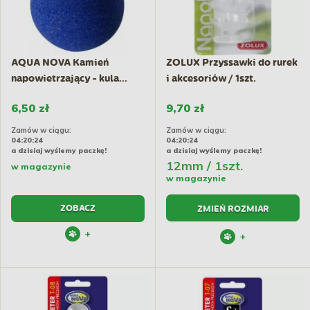
AQUA NOVA Kamień
ZOLUX Przyssawki do rurek
napowietrzający - kula...
i akcesoriów / 1szt.
6,50 zł
9,70 zł
Zamów w ciągu:
Zamów w ciągu:
04:20:23
04:20:23
a dzisiaj wyślemy paczkę!
a dzisiaj wyślemy paczkę!
12mm / 1szt.
w magazynie
w magazynie
ZOBACZ
ZMIEŃ ROZMIAR
+
+