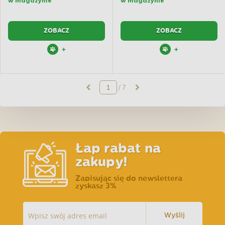
w magazynie
w magazynie
ZOBACZ
ZOBACZ
+
+
/ 7
Łap rabat na
zakupy!
Zapisując się do newslettera
zyskasz 3%
Wyślij