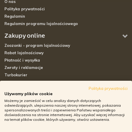
O nas
Polityka prywatności
Regulamin
Regulamin programu lojalnościowego
Zakupy online
Zoozonki - program lojalnościowy
Rabat lojalnościowy
Płatność i wysyłka
Zwroty i reklamacje
Turbokurier
Sklepy stacjonarne
Polityka prywatności
Używamy plików cookie
Adresy sklepów stacjonarnych
Możemy je zamieścić w celu analizy danych dotyczących
Godziny otwarcia sklepów
odwiedzających, ulepszenia naszej strony internetowej, pokazania
spersonalizowanych treści i zapewnienia Państwu wspaniałego
Aplikacja zoozone.pl
doświadczenia na stronie internetowej. Aby uzyskać więcej informacji
Zwroty i reklamacje
na temat plików cookie, których używamy, otwórz ustawienia.