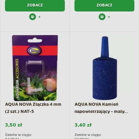
ZOBACZ
ZOBACZ
+
+
AQUA NOVA Złączka 4 mm
AQUA NOVA Kamień
(2 szt.) NAT-5
napowietrzający - mały...
3,50 zł
3,40 zł
Zamów w ciągu:
Zamów w ciągu: