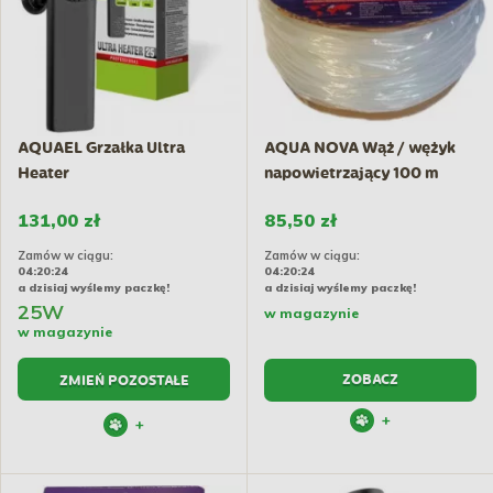
AQUAEL Grzałka Ultra
AQUA NOVA Wąż / wężyk
Heater
napowietrzający 100 m
131,00 zł
85,50 zł
Zamów w ciągu:
Zamów w ciągu:
04:20:23
04:20:23
a dzisiaj wyślemy paczkę!
a dzisiaj wyślemy paczkę!
25W
w magazynie
w magazynie
ZOBACZ
ZMIEŃ POZOSTAŁE
+
+