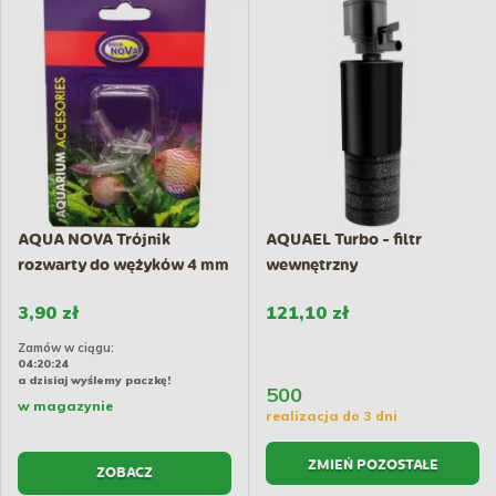
AQUA NOVA Trójnik
AQUAEL Turbo - filtr
rozwarty do wężyków 4 mm
wewnętrzny
(2...
3,90 zł
121,10 zł
Zamów w ciągu:
04:20:23
a dzisiaj wyślemy paczkę!
500
w magazynie
realizacja do 3 dni
ZMIEŃ POZOSTAŁE
ZOBACZ