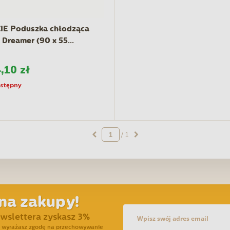
IE Poduszka chłodząca
 Dreamer (90 x 55...
,10 zł
stępny
/ 1
na zakupy!
ewslettera zyskasz 3%
ra wyrażasz zgodę na przechowywanie