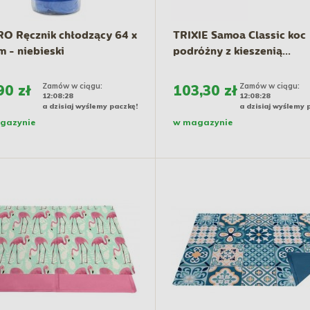
O Ręcznik chłodzący 64 x
TRIXIE Samoa Classic koc
m - niebieski
podróżny z kieszenią...
Zamów w ciągu:
Zamów w ciągu:
90 zł
103,30 zł
12:08:27
12:08:27
a dzisiaj wyślemy paczkę!
a dzisiaj wyślemy 
gazynie
w magazynie