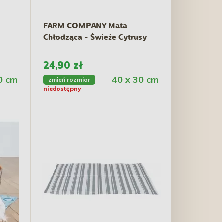
FARM COMPANY Mata
Chłodząca - Świeże Cytrusy
24,90 zł
0 cm
40 x 30 cm
zmień rozmiar
niedostępny