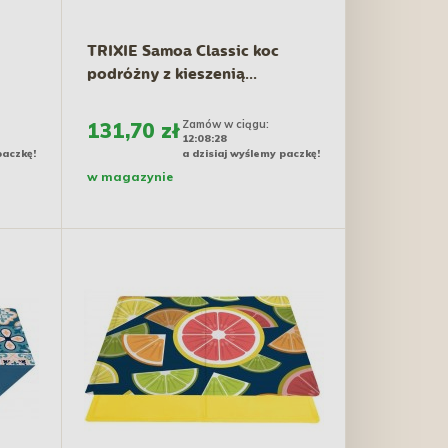
TRIXIE Samoa Classic koc
podróżny z kieszenią...
Zamów w ciągu:
131,70 zł
12:08:27
paczkę!
a dzisiaj wyślemy paczkę!
w magazynie