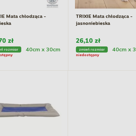
IE Mata chłodząca -
TRIXIE Mata chłodząca -
ieska
jasnoniebieska
70 zł
26,10 zł
40cm x 30cm
40cm x 
eń rozmiar
zmień rozmiar
stępny
niedostępny