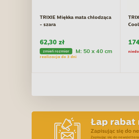
TRIXIE Miękka mata chłodząca
TRIX
- szara
Cool
62,30 zł
174
M: 50 x 40 cm
zmień rozmiar
niedo
realizacja do 3 dni
Łap rabat 
Zapisując się do n
Zapisując się do newslette