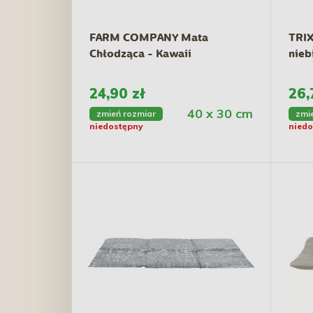
FARM COMPANY Mata
TRIX
Chłodząca - Kawaii
nieb
24,90 zł
26,
40 x 30 cm
zmień rozmiar
zmi
niedostępny
niedo