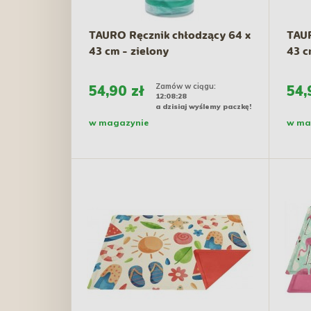
TAURO Ręcznik chłodzący 64 x
TAUR
43 cm - zielony
43 c
Zamów w ciągu:
54,90 zł
54,
12:08:27
a dzisiaj wyślemy paczkę!
w magazynie
w ma