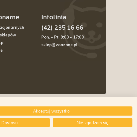
jonarne
Infolinia
(42) 235 16 66
acjonarnych
 sklepów
Pon. - Pt. 9:00 - 17:00
.pl
sklep@zoozone.pl
je
Akceptuj wszystko
Dostosuj
Nie zgadzam się