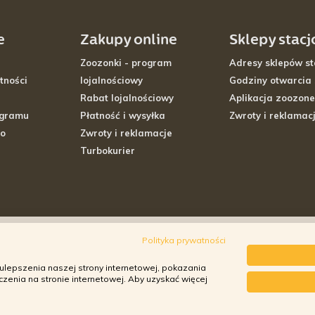
e
Zakupy online
Sklepy stac
Zoozonki - program
Adresy sklepów st
tności
lojalnościowy
Godziny otwarcia
Rabat lojalnościowy
Aplikacja zoozone
ogramu
Płatność i wysyłka
Zwroty i reklamac
go
Zwroty i reklamacje
Turbokurier
Polityka prywatności
ulepszenia naszej strony internetowej, pokazania
enia na stronie internetowej. Aby uzyskać więcej