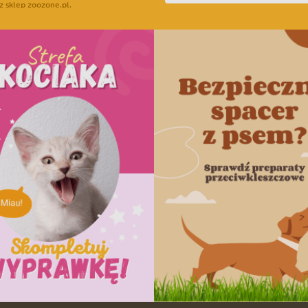
z sklep zoozone.pl.