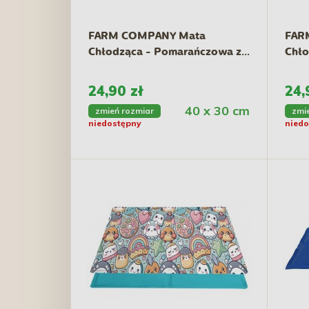
FARM COMPANY Mata
FAR
Chłodząca - Pomarańczowa z...
Chło
24,90 zł
24,
40 x 30 cm
zmień rozmiar
zmi
niedostępny
niedo