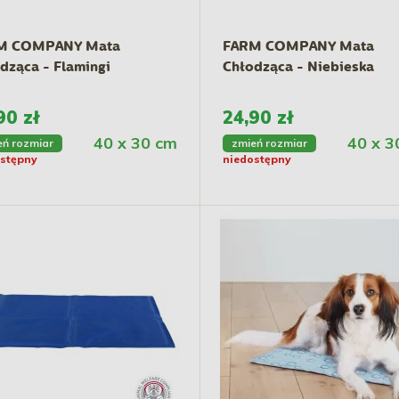
M COMPANY Mata
FARM COMPANY Mata
dząca - Flamingi
Chłodząca - Niebieska
90 zł
24,90 zł
40 x 30 cm
40 x 3
eń rozmiar
zmień rozmiar
stępny
niedostępny