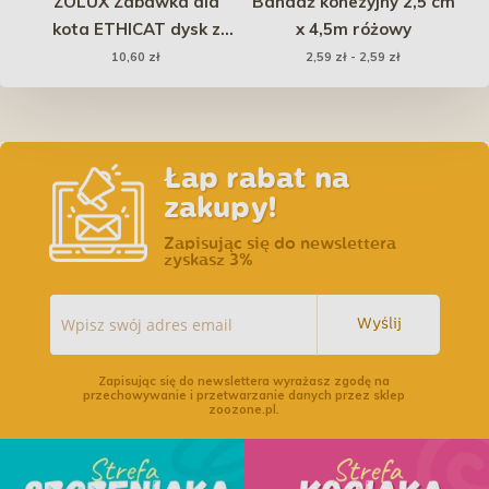
d
ZOLUX Zabawka dla
Bandaż kohezyjny 2,5 cm
V
-
kota ETHICAT dysk z
x 4,5m różowy
ran
tektury i piórka
10,60 zł
2,59 zł - 2,59 zł
i
Łap rabat na
zakupy!
Zapisując się do newslettera
zyskasz 3%
Wyślij
Zapisując się do newslettera wyrażasz zgodę na
przechowywanie i przetwarzanie danych przez sklep
zoozone.pl.