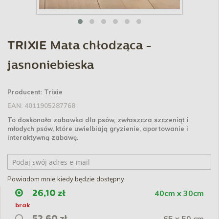
TRIXIE Mata chłodząca -
jasnoniebieska
Producent:
Trixie
EAN:
4011905287768
To doskonała zabawka dla psów, zwłaszcza szczeniąt i
młodych psów, które uwielbiają gryzienie, aportowanie i
interaktywną zabawę.
Powiadom mnie kiedy będzie dostępny.
40cm x 30cm
26,10 zł
brak
65 x 50 cm
52,60 zł