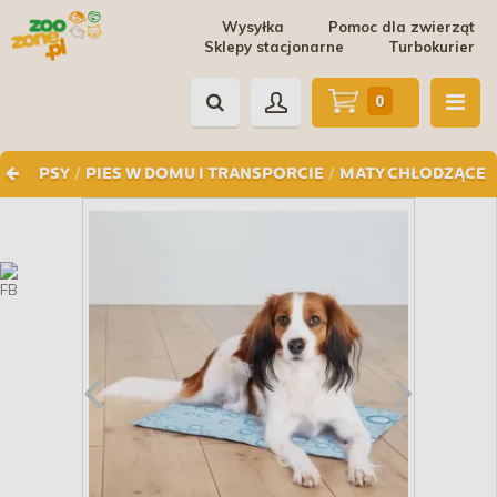
Wysyłka
Pomoc dla zwierząt
Sklepy stacjonarne
Turbokurier
0
/
/
PSY
PIES W DOMU I TRANSPORCIE
MATY CHŁODZĄCE