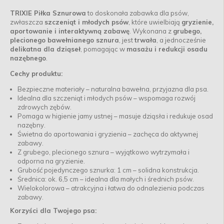
TRIXIE Piłka Sznurowa
to doskonała zabawka dla psów,
zwłaszcza
szczeniąt i młodych psów
, które uwielbiają
gryzienie,
aportowanie i interaktywną zabawę
. Wykonana z
grubego,
plecionego bawełnianego sznura
, jest
trwała
, a jednocześnie
delikatna dla dziąseł
, pomagając w
masażu i redukcji osadu
nazębnego
.
Cechy produktu:
Bezpieczne materiały – naturalna bawełna, przyjazna dla psa.
Idealna dla szczeniąt i młodych psów – wspomaga rozwój
zdrowych zębów.
Pomaga w higienie jamy ustnej – masuje dziąsła i redukuje osad
nazębny.
Świetna do aportowania i gryzienia – zachęca do aktywnej
zabawy.
Z grubego, plecionego sznura – wyjątkowo wytrzymała i
odporna na gryzienie.
Grubość pojedynczego sznurka: 1 cm – solidna konstrukcja.
Średnica: ok. 6,5 cm – idealna dla małych i średnich psów.
Wielokolorowa – atrakcyjna i łatwa do odnalezienia podczas
zabawy.
Korzyści dla Twojego psa: