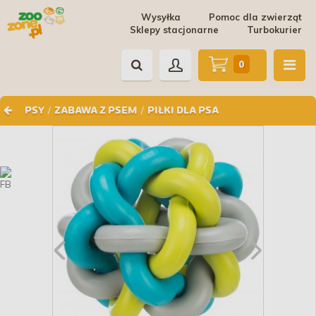
Wysyłka
Pomoc dla zwierząt
Sklepy stacjonarne
Turbokurier
0
/
/
PSY
ZABAWA Z PSEM
PIŁKI DLA PSA