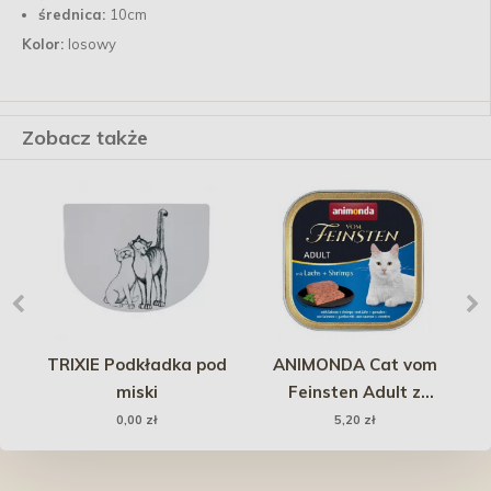
średnica:
10cm
Kolor:
losowy
Zobacz także
TRIXIE Podkładka pod
ANIMONDA Cat vom
P
miski
Feinsten Adult z
la
Łososiem i Krewetkami
0,00 zł
5,20 zł
100g