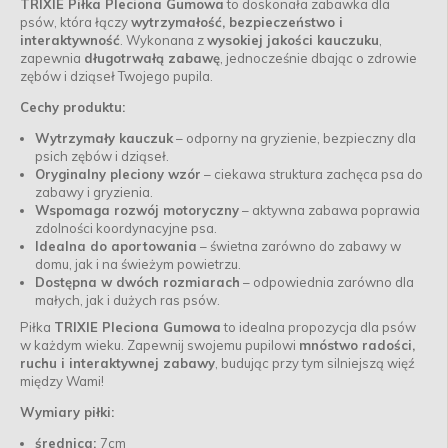
TRIXIE Piłka Pleciona Gumowa
to doskonała zabawka dla
psów, która łączy
wytrzymałość, bezpieczeństwo i
interaktywność
. Wykonana z
wysokiej jakości kauczuku
,
zapewnia
długotrwałą zabawę
, jednocześnie dbając o zdrowie
zębów i dziąseł Twojego pupila.
Cechy produktu:
Wytrzymały kauczuk
– odporny na gryzienie, bezpieczny dla
psich zębów i dziąseł.
Oryginalny pleciony wzór
– ciekawa struktura zachęca psa do
zabawy i gryzienia.
Wspomaga rozwój motoryczny
– aktywna zabawa poprawia
zdolności koordynacyjne psa.
Idealna do aportowania
– świetna zarówno do zabawy w
domu, jak i na świeżym powietrzu.
Dostępna w dwóch rozmiarach
– odpowiednia zarówno dla
małych, jak i dużych ras psów.
Piłka
TRIXIE Pleciona Gumowa
to idealna propozycja dla psów
w każdym wieku. Zapewnij swojemu pupilowi
mnóstwo radości,
ruchu i interaktywnej zabawy
, budując przy tym silniejszą więź
między Wami!
Wymiary piłki:
średnica:
7cm