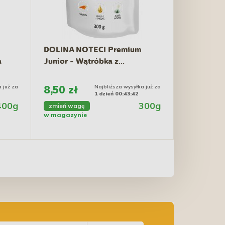
DOLINA NOTECI Premium
a
Junior - Wątróbka z...
 już za
8,50 zł
Najbliższa wysyłka już za
1 dzień 00:43:41
400g
300g
zmień wagę
w magazynie