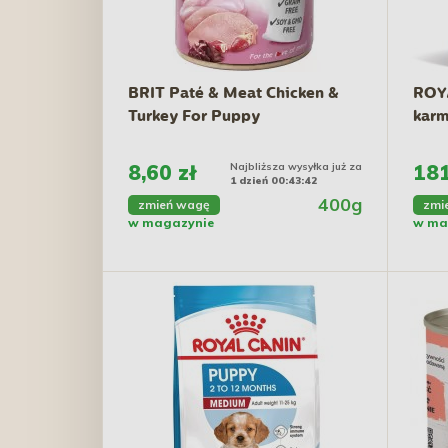
BRIT Paté & Meat Chicken &
ROY
Turkey For Puppy
karm
8,60 zł
Najbliższa wysyłka już za
181
1 dzień 00:43:41
400g
zmień wagę
zmi
w magazynie
w ma