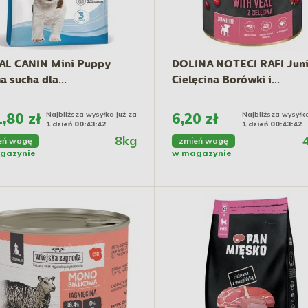
AL CANIN Mini Puppy
DOLINA NOTECI RAFI Juni
a sucha dla...
Cielęcina Borówki i...
,80 zł
Najbliższa wysyłka już za
6,20 zł
Najbliższa wysyłka
1 dzień 00:43:41
1 dzień 00:43:41
8kg
eń wagę
zmień wagę
gazynie
w magazynie