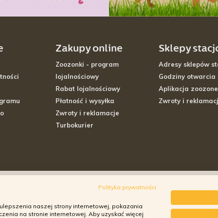
e
Zakupy online
Sklepy stac
Zoozonki - program
Adresy sklepów st
tności
lojalnościowy
Godziny otwarcia
Rabat lojalnościowy
Aplikacja zoozone
ogramu
Płatność i wysyłka
Zwroty i reklamac
go
Zwroty i reklamacje
Turbokurier
Polityka prywatności
ulepszenia naszej strony internetowej, pokazania
enia na stronie internetowej. Aby uzyskać więcej