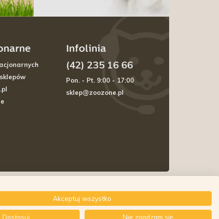
jonarne
Infolinia
(42) 235 16 66
acjonarnych
 sklepów
Pon. - Pt. 9:00 - 17:00
.pl
sklep@zoozone.pl
je
Akceptuj wszystko
Dostosuj
Nie zgadzam się