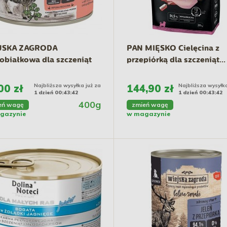
JSKA ZAGRODA
PAN MIĘSKO Cielęcina z
białkowa dla szczeniąt
przepiórką dla szczeniąt...
00 zł
Najbliższa wysyłka już za
144,90 zł
Najbliższa wysyłka
1 dzień 00:43:41
1 dzień 00:43:41
400g
eń wagę
zmień wagę
gazynie
w magazynie