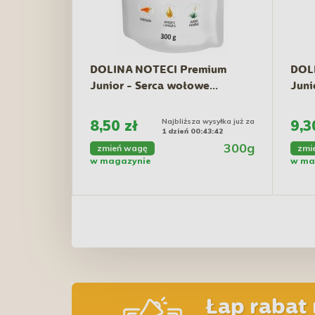
DOLINA NOTECI Premium
DOL
Junior - Serca wołowe...
Juni
8,50 zł
Najbliższa wysyłka już za
9,3
1 dzień 00:43:41
300g
zmień wagę
zmi
w magazynie
w ma
Łap rabat 