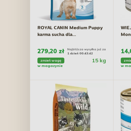
ROYAL CANIN Medium Puppy
WIE
karma sucha dla...
Mono
-...
279,20 zł
Najbliższa wysyłka już za
14,
1 dzień 00:43:41
15 kg
zmień wagę
zmi
w magazynie
w ma