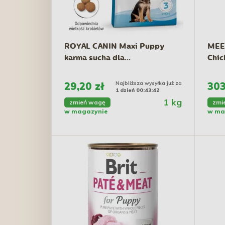
ROYAL CANIN Maxi Puppy
MEET
karma sucha dla...
Chic
29,20 zł
Najbliższa wysyłka już za
303
1 dzień 00:43:41
1 kg
zmień wagę
zmi
w magazynie
w ma