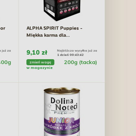
or
ALPHA SPIRIT Puppies -
Miękka karma dla...
 już za
9,10 zł
Najbliższa wysyłka już za
1 dzień 00:43:41
400g
200g (tacka)
zmień wagę
w magazynie