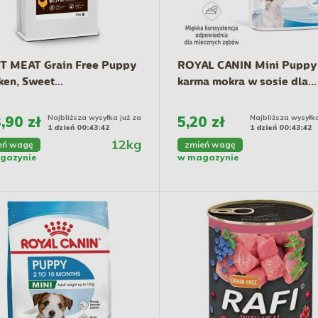
 MEAT Grain Free Puppy
ROYAL CANIN Mini Puppy
ken, Sweet...
karma mokra w sosie dla...
,90 zł
Najbliższa wysyłka już za
5,20 zł
Najbliższa wysyłka
1 dzień 00:43:41
1 dzień 00:43:41
12kg
eń wagę
zmień wagę
gazynie
w magazynie