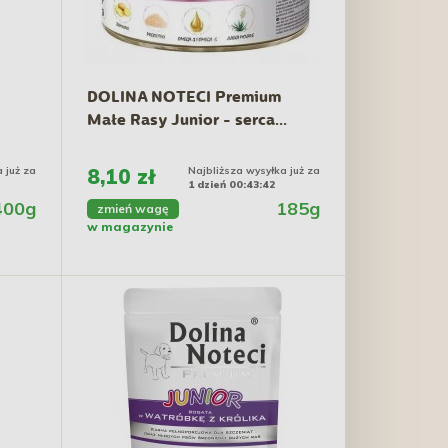
DOLINA NOTECI Premium
Małe Rasy Junior - serca...
 już za
8,10 zł
Najbliższa wysyłka już za
1 dzień 00:43:41
400g
185g
zmień wagę
w magazynie