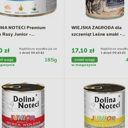
INA NOTECI Premium
WIEJSKA ZAGRODA dla
 Rasy Junior -...
szczeniąt Leśne smaki -...
0 zł
Najbliższa wysyłka już za
17,10 zł
Najbliższa wysyłka
1 dzień 00:43:41
1 dzień 00:43:41
185g
eń wagę
zmień wagę
gazynie
w magazynie