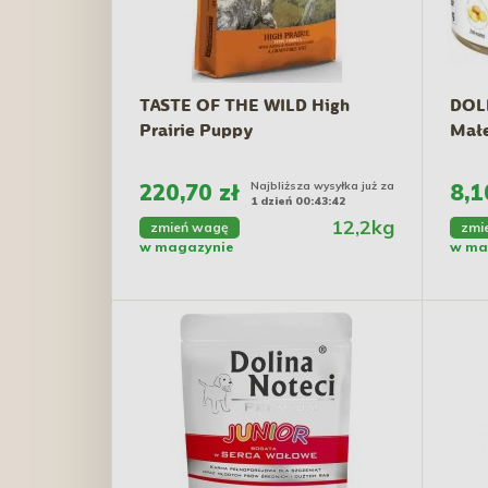
TASTE OF THE WILD High
DOL
Prairie Puppy
Małe
220,70 zł
Najbliższa wysyłka już za
8,1
1 dzień 00:43:41
12,2kg
zmień wagę
zmi
w magazynie
w ma