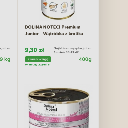
DOLINA NOTECI Premium
Junior - Wątróbka z królika
 już za
9,30 zł
Najbliższa wysyłka już za
1 dzień 00:43:41
9 kg
400g
zmień wagę
w magazynie