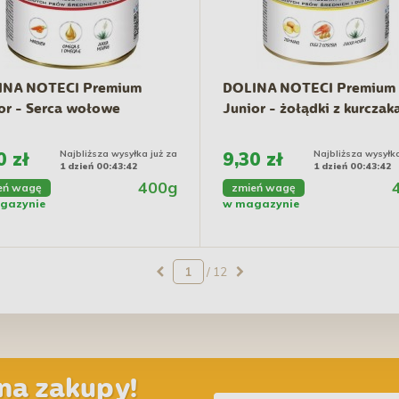
INA NOTECI Premium
DOLINA NOTECI Premium
or - Serca wołowe
Junior - żołądki z kurczak
0 zł
Najbliższa wysyłka już za
9,30 zł
Najbliższa wysyłka
1 dzień 00:43:41
1 dzień 00:43:41
400g
eń wagę
zmień wagę
gazynie
w magazynie
/ 12
na zakupy!