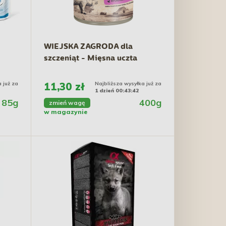
WIEJSKA ZAGRODA dla
szczeniąt - Mięsna uczta
 już za
11,30 zł
Najbliższa wysyłka już za
1 dzień 00:43:41
85g
400g
zmień wagę
w magazynie