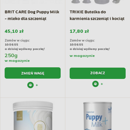
BRIT CARE Dog Puppy Milk
TRIXIE Butelka do
- mleko dla szczeniąt
karmienia szczeniąt i kociąt
45,10 zł
17,80 zł
Zamów w ciągu:
Zamów w ciągu:
10:56:54
10:56:54
a dzisiaj wyślemy paczkę!
a dzisiaj wyślemy paczkę!
250g
w magazynie
w magazynie
ZOBACZ
ZMIEŃ WAGĘ
+
+