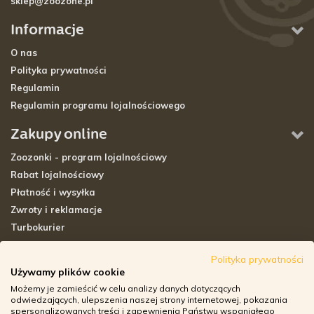
sklep@zoozone.pl
Informacje
O nas
Polityka prywatności
Regulamin
Regulamin programu lojalnościowego
Zakupy online
Zoozonki - program lojalnościowy
Rabat lojalnościowy
Płatność i wysyłka
Zwroty i reklamacje
Turbokurier
Sklepy stacjonarne
Polityka prywatności
Używamy plików cookie
Adresy sklepów stacjonarnych
Możemy je zamieścić w celu analizy danych dotyczących
Godziny otwarcia sklepów
odwiedzających, ulepszenia naszej strony internetowej, pokazania
spersonalizowanych treści i zapewnienia Państwu wspaniałego
Aplikacja zoozone.pl