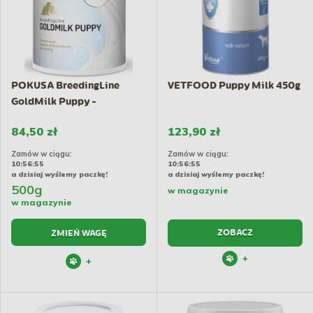
POKUSA BreedingLine
VETFOOD Puppy Milk 450g
GoldMilk Puppy -
preparat...
84,50 zł
123,90 zł
Zamów w ciągu:
Zamów w ciągu:
10:56:54
10:56:54
a dzisiaj wyślemy paczkę!
a dzisiaj wyślemy paczkę!
500g
w magazynie
w magazynie
ZOBACZ
ZMIEŃ WAGĘ
+
+