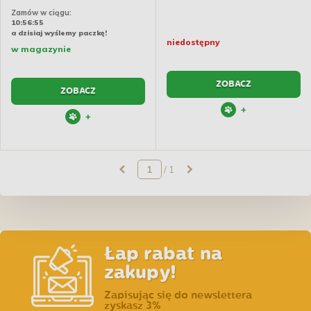
Zamów w ciągu:
10:56:54
a dzisiaj wyślemy paczkę!
niedostępny
w magazynie
ZOBACZ
ZOBACZ
+
+
/ 1
Łap rabat na
zakupy!
Zapisując się do newslettera
zyskasz 3%