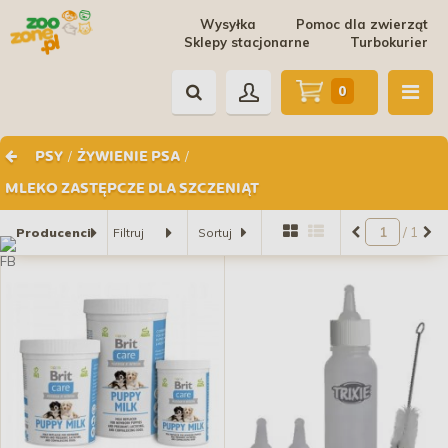
Wysyłka
Pomoc dla zwierząt
Sklepy stacjonarne
Turbokurier
0
/
/
PSY
ŻYWIENIE PSA
MLEKO ZASTĘPCZE DLA SZCZENIĄT
/ 1