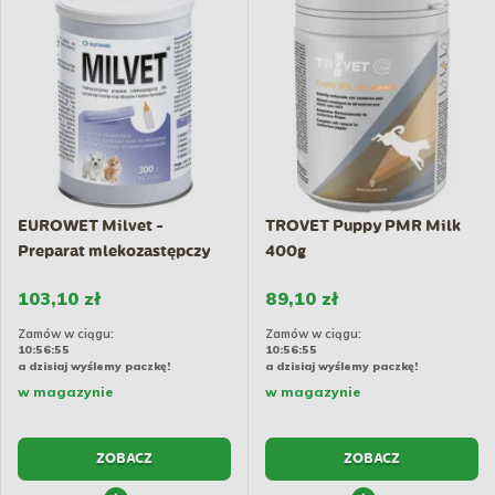
EUROWET Milvet -
TROVET Puppy PMR Milk
Preparat mlekozastępczy
400g
dla...
103,10 zł
89,10 zł
Zamów w ciągu:
Zamów w ciągu:
10:56:54
10:56:54
a dzisiaj wyślemy paczkę!
a dzisiaj wyślemy paczkę!
w magazynie
w magazynie
ZOBACZ
ZOBACZ