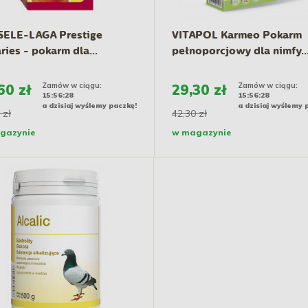
SELE-LAGA Prestige
VITAPOL Karmeo Pokarm
ries - pokarm dla...
pełnoporcjowy dla nimfy..
Zamów w ciągu:
Zamów w ciągu:
60 zł
29,30 zł
15:56:27
15:56:27
a dzisiaj wyślemy paczkę!
a dzisiaj wyślemy 
 zł
42,30 zł
gazynie
w magazynie