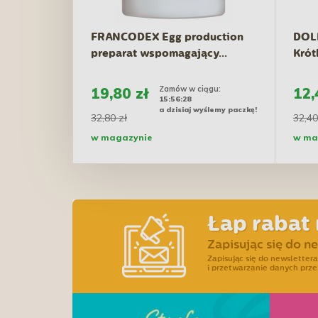
FRANCODEX Egg production
DOL
preparat wspomagający...
Krót
Zamów w ciągu:
19,80 zł
12,
15:56:27
a dzisiaj wyślemy paczkę!
32,80 zł
32,40
w magazynie
w ma
Łap rabat 
Zapisując się do n
Zapisując się do newslette
i przetwarzanie danych prze