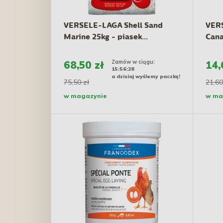
VERSELE-LAGA Shell Sand
VER
Marine 25kg - piasek...
Cana
Zamów w ciągu:
68,50 zł
14,
15:56:27
a dzisiaj wyślemy paczkę!
75,50 zł
21,60
w magazynie
w ma