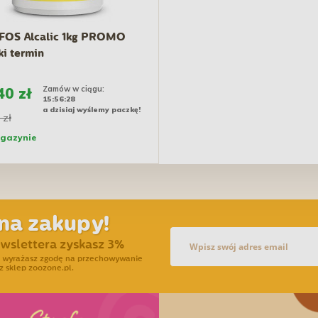
FOS Alcalic 1kg PROMO
ki termin
Zamów w ciągu:
40 zł
15:56:27
a dzisiaj wyślemy paczkę!
 zł
gazynie
na zakupy!
ewslettera zyskasz 3%
ra wyrażasz zgodę na przechowywanie
z sklep zoozone.pl.