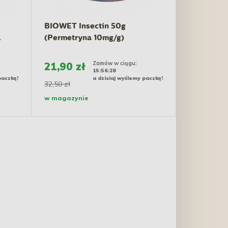
BIOWET Insectin 50g
.
(Permetryna 10mg/g)
PROMO...
Zamów w ciągu:
21,90 zł
15:56:27
paczkę!
a dzisiaj wyślemy paczkę!
32,50 zł
w magazynie