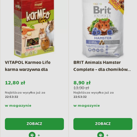
VITAPOL Karmeo Life
BRIT Animals Hamster
karma warzywna dla
Complete - dla chomików...
gryzoni...
12,80 zł
8,90 zł
13,90 zł
Najbliższa wysyłka już za
Najbliższa wysyłka już za
22:53:31
22:53:31
w magazynie
w magazynie
ZOBACZ
ZOBACZ
+
+