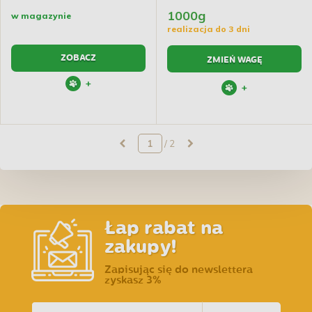
1000g
w magazynie
realizacja do 3 dni
ZOBACZ
ZMIEŃ WAGĘ
+
+
/ 2
Łap rabat na
zakupy!
Zapisując się do newslettera
zyskasz 3%