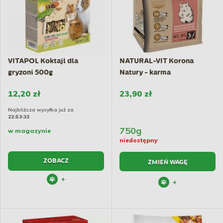
VITAPOL Koktajl dla
NATURAL-VIT Korona
gryzoni 500g
Natury - karma
pełnoporcjowa...
12,20 zł
23,90 zł
Najbliższa wysyłka już za
22:53:31
750g
w magazynie
niedostępny
ZOBACZ
ZMIEŃ WAGĘ
+
+