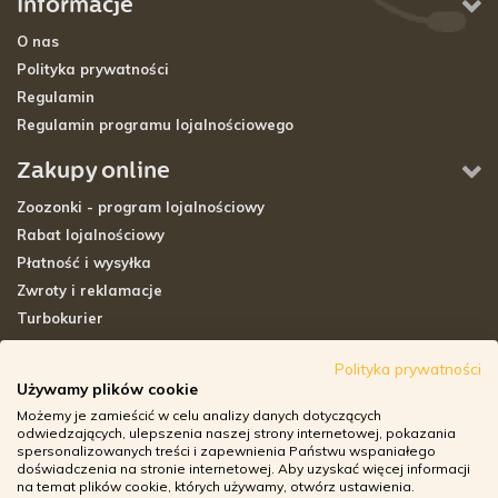
Informacje
O nas
Polityka prywatności
Regulamin
Regulamin programu lojalnościowego
Zakupy online
Zoozonki - program lojalnościowy
Rabat lojalnościowy
Płatność i wysyłka
Zwroty i reklamacje
Turbokurier
Sklepy stacjonarne
Polityka prywatności
Używamy plików cookie
Adresy sklepów stacjonarnych
Możemy je zamieścić w celu analizy danych dotyczących
Godziny otwarcia sklepów
odwiedzających, ulepszenia naszej strony internetowej, pokazania
spersonalizowanych treści i zapewnienia Państwu wspaniałego
Aplikacja zoozone.pl
doświadczenia na stronie internetowej. Aby uzyskać więcej informacji
Zwroty i reklamacje
na temat plików cookie, których używamy, otwórz ustawienia.