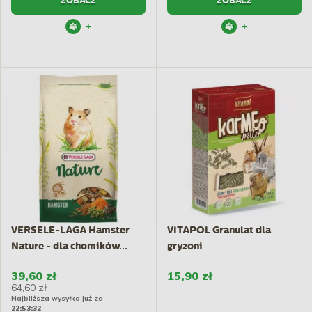
ZOBACZ
ZOBACZ
+
+
VERSELE-LAGA Hamster
VITAPOL Granulat dla
Nature - dla chomików...
gryzoni
39,60 zł
15,90 zł
64,60 zł
Najbliższa wysyłka już za
22:53:31