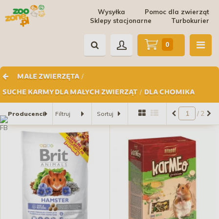
Wysyłka
Pomoc dla zwierząt
Sklepy stacjonarne
Turbokurier
0
/
MAŁE ZWIERZĘTA
/
SUCHE KARMY DLA MAŁYCH ZWIERZĄT
DLA CHOMIKA
/ 2