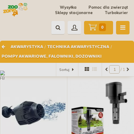
Wysyłka
Pomoc dla zwierząt
Sklepy stacjonarne
Turbokurier
0
/
/
AKWARYSTYKA
TECHNIKA AKWARYSTYCZNA
POMPY AKWARIOWE, FALOWNIKI, DOZOWNIKI
/ 1