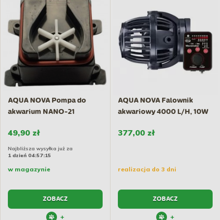
AQUA NOVA Pompa do
AQUA NOVA Falownik
akwarium NANO-21
akwariowy 4000 L/H, 10W
z...
49,90 zł
377,00 zł
Najbliższa wysyłka już za
1 dzień 04:57:14
w magazynie
realizacja do 3 dni
ZOBACZ
ZOBACZ
+
+