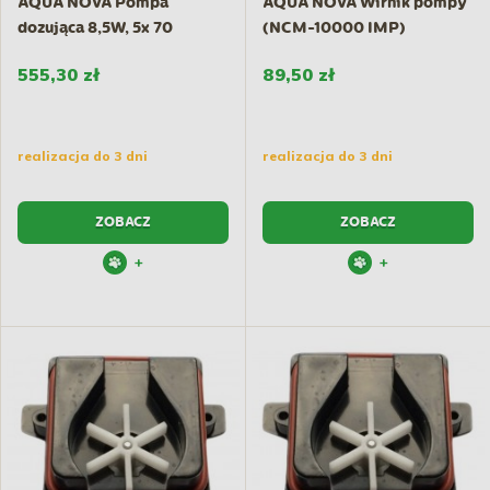
AQUA NOVA Pompa
AQUA NOVA Wirnik pompy
dozująca 8,5W, 5x 70
(NCM-10000 IMP)
ml/min
555,30 zł
89,50 zł
realizacja do 3 dni
realizacja do 3 dni
ZOBACZ
ZOBACZ
+
+