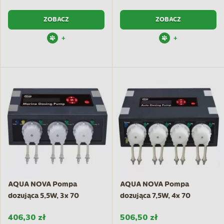
ZOBACZ
ZOBACZ
+
+
AQUA NOVA Pompa
AQUA NOVA Pompa
dozująca 5,5W, 3x 70
dozująca 7,5W, 4x 70
ml/min
ml/min
406,30 zł
506,50 zł