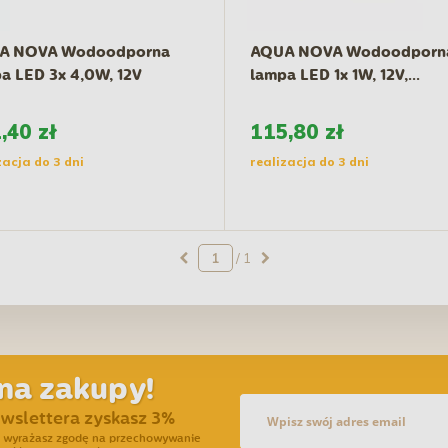
A NOVA Wodoodporna
AQUA NOVA Wodoodporn
a LED 3x 4,0W, 12V
lampa LED 1x 1W, 12V,...
,40 zł
115,80 zł
zacja do 3 dni
realizacja do 3 dni
/ 1
na zakupy!
ewslettera zyskasz 3%
ra wyrażasz zgodę na przechowywanie