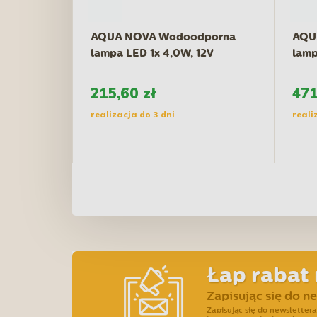
AQUA NOVA Wodoodporna
AQU
lampa LED 1x 4,0W, 12V
lamp
215,60 zł
471
realizacja do 3 dni
reali
Łap rabat 
Zapisując się do n
Zapisując się do newslette