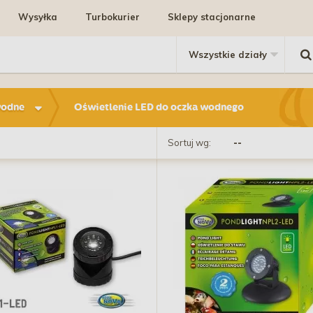
Wysyłka
Turbokurier
Sklepy stacjonarne
wodne
Oświetlenie LED do oczka wodnego
Sortuj wg: