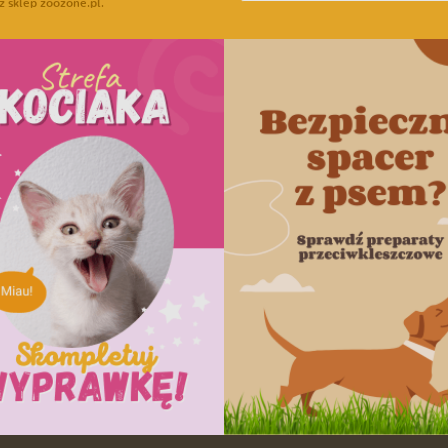
z sklep zoozone.pl.