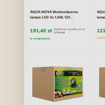
AQUA NOVA Wodoodporna
AQU
lampa LED 3x 1,6W, 12V...
lamp
191,40 zł
Najbliższa wysyłka już za
121
17:54:34
reali
w magazynie