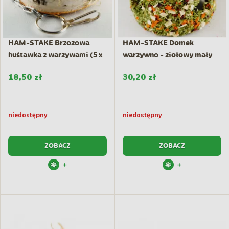
HAM-STAKE Brzozowa
HAM-STAKE Domek
huśtawka z warzywami (5 x
warzywno - ziołowy mały
6 cm)
18,50 zł
30,20 zł
niedostępny
niedostępny
ZOBACZ
ZOBACZ
+
+