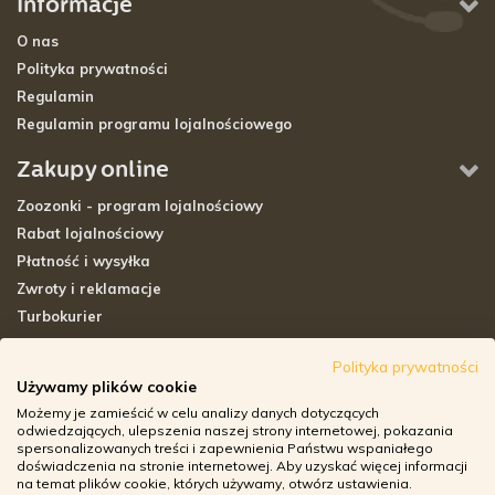
Informacje
O nas
Polityka prywatności
Regulamin
Regulamin programu lojalnościowego
Zakupy online
Zoozonki - program lojalnościowy
Rabat lojalnościowy
Płatność i wysyłka
Zwroty i reklamacje
Turbokurier
Sklepy stacjonarne
Polityka prywatności
Używamy plików cookie
Adresy sklepów stacjonarnych
Możemy je zamieścić w celu analizy danych dotyczących
Godziny otwarcia sklepów
odwiedzających, ulepszenia naszej strony internetowej, pokazania
spersonalizowanych treści i zapewnienia Państwu wspaniałego
Aplikacja zoozone.pl
doświadczenia na stronie internetowej. Aby uzyskać więcej informacji
Zwroty i reklamacje
na temat plików cookie, których używamy, otwórz ustawienia.