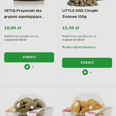
VETIQ Przysmaki dla
LITTLE ONE Chrupki
gryzoni uspokajające...
Ziołowe 100g
10,00 zł
13,30 zł
Najbliższa wysyłka już za
Najbliższa wysyłka już za
1 dzień 07:18:17
1 dzień 07:18:17
Brak u dystrybutora
ZOBACZ
ZOBACZ
+
+