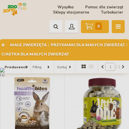
Wysyłka
Pomoc dla zwierząt
Sklepy stacjonarne
Turbokurier
0
/
/
MAŁE ZWIERZĘTA
PRZYSMAKI DLA MAŁYCH ZWIERZĄT
CIASTKA DLA MAŁYCH ZWIERZĄT
/ 2