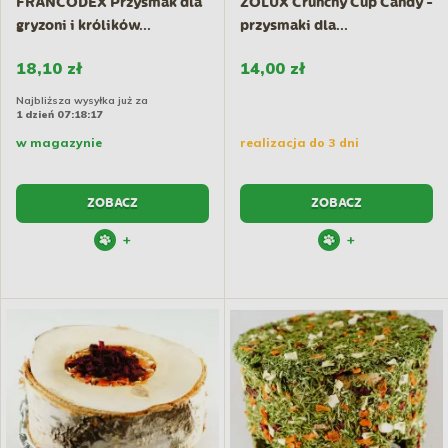
FRANCODEX Przysmak dla
ZOLUX Crunchy Cup Candy -
gryzoni i królików...
przysmaki dla...
18,10 zł
14,00 zł
Najbliższa wysyłka już za
1 dzień 07:18:17
w magazynie
realizacja do 3 dni
ZOBACZ
ZOBACZ
+
+