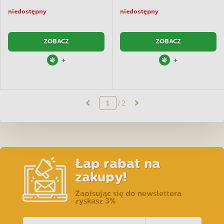
niedostępny
niedostępny
ZOBACZ
ZOBACZ
+
+
/ 2
Łap rabat na
zakupy!
Zapisując się do newslettera
zyskasz 3%