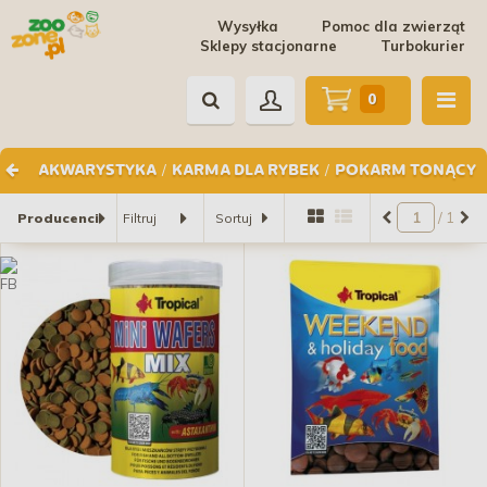
Wysyłka
Pomoc dla zwierząt
Sklepy stacjonarne
Turbokurier
0
/
/
AKWARYSTYKA
KARMA DLA RYBEK
POKARM TONĄCY
/ 1