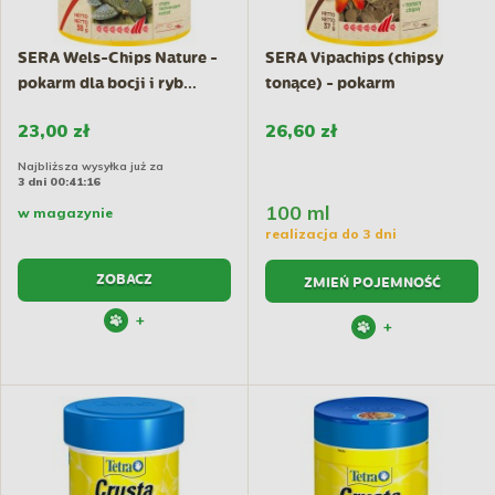
SERA Wels-Chips Nature -
SERA Vipachips (chipsy
pokarm dla bocji i ryb...
tonące) - pokarm
podstawowy
23,00 zł
26,60 zł
Najbliższa wysyłka już za
3 dni 00:41:15
100 ml
w magazynie
realizacja do 3 dni
ZOBACZ
ZMIEŃ POJEMNOŚĆ
+
+