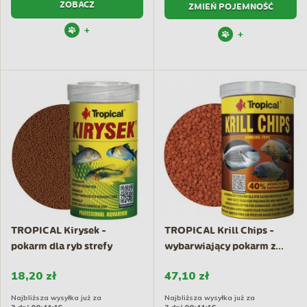
ZOBACZ
ZMIEŃ POJEMNOŚĆ
+
+
TROPICAL Kirysek -
TROPICAL Krill Chips -
pokarm dla ryb strefy
wybarwiający pokarm z...
dennej...
18,20 zł
47,10 zł
Najbliższa wysyłka już za
Najbliższa wysyłka już za