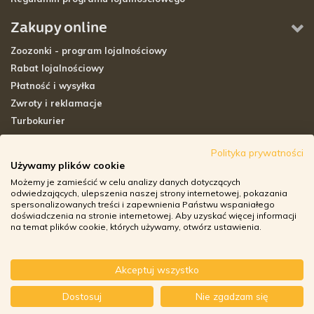
Zakupy online
Zoozonki - program lojalnościowy
Rabat lojalnościowy
Płatność i wysyłka
Zwroty i reklamacje
Turbokurier
Sklepy stacjonarne
Polityka prywatności
Używamy plików cookie
Adresy sklepów stacjonarnych
Możemy je zamieścić w celu analizy danych dotyczących
Godziny otwarcia sklepów
odwiedzających, ulepszenia naszej strony internetowej, pokazania
spersonalizowanych treści i zapewnienia Państwu wspaniałego
Aplikacja zoozone.pl
doświadczenia na stronie internetowej. Aby uzyskać więcej informacji
Zwroty i reklamacje
na temat plików cookie, których używamy, otwórz ustawienia.
Akceptuj wszystko
© ZOOZONE.PL 2018
Dostosuj
Nie zgadzam się
DESIGN BY TONIK