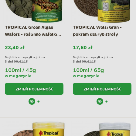
TROPICAL Green Algae
TROPICAL Welsi Gran -
Wafers - roślinne wafelki...
pokram dla ryb strefy
dennej
23,40 zł
17,60 zł
Najbliższa wysyłka już za
Najbliższa wysyłka już za
3 dni 00:41:15
3 dni 00:41:15
100ml / 45g
100ml / 65g
w magazynie
w magazynie
ZMIEŃ POJEMNOŚĆ
ZMIEŃ POJEMNOŚĆ
+
+