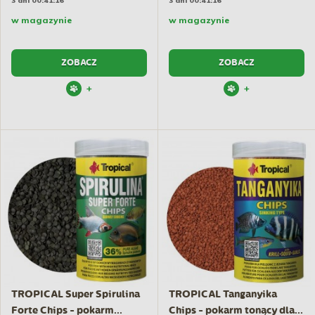
3 dni 00:41:15
3 dni 00:41:15
w magazynie
w magazynie
ZOBACZ
ZOBACZ
+
+
TROPICAL Super Spirulina
TROPICAL Tanganyika
Forte Chips - pokarm...
Chips - pokarm tonący dla...