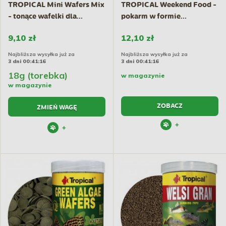
TROPICAL Mini Wafers Mix
TROPICAL Weekend Food -
- tonące wafelki dla...
pokarm w formie...
9,10 zł
12,10 zł
Najbliższa wysyłka już za
Najbliższa wysyłka już za
3 dni 00:41:15
3 dni 00:41:15
18g (torebka)
w magazynie
w magazynie
ZOBACZ
ZMIEŃ WAGĘ
+
+