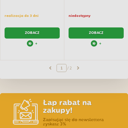
realizacja do 3 dni
niedostępny
ZOBACZ
ZOBACZ
+
+
/ 2
Łap rabat na
zakupy!
Zapisując się do newslettera
zyskasz 3%