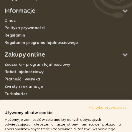
Informacje
O nas
Polityka prywatności
Regulamin
Regulamin programu lojalnościowego
Zakupy online
Zoozonki - program lojalnościowy
Rabat lojalnościowy
Płatność i wysyłka
Zwroty i reklamacje
Turbokurier
Sklepy stacjonarne
Polityka prywatności
Używamy plików cookie
Adresy sklepów stacjonarnych
Możemy je zamieścić w celu analizy danych dotyczących
Godziny otwarcia sklepów
odwiedzających, ulepszenia naszej strony internetowej, pokazania
spersonalizowanych treści i zapewnienia Państwu wspaniałego
Aplikacja zoozone.pl