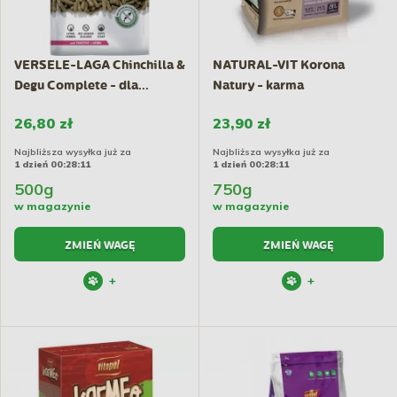
VERSELE-LAGA Chinchilla &
NATURAL-VIT Korona
Degu Complete - dla...
Natury - karma
pełnoporcjowa...
26,80 zł
23,90 zł
Najbliższa wysyłka już za
Najbliższa wysyłka już za
1 dzień 00:28:10
1 dzień 00:28:10
500g
750g
w magazynie
w magazynie
ZMIEŃ WAGĘ
ZMIEŃ WAGĘ
+
+