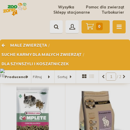
Wysyłka
Pomoc dla zwierząt
Sklepy stacjonarne
Turbokurier
0
/
MAŁE ZWIERZĘTA
/
SUCHE KARMY DLA MAŁYCH ZWIERZĄT
DLA SZYNSZYLI I KOSZATNICZEK
/ 2