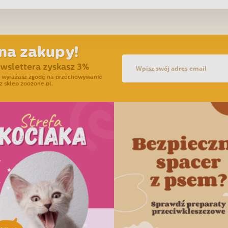
na zakupy!
ewslettera zyskasz 3%
ra wyrażasz zgodę na przechowywanie
z sklep zoozone.pl.