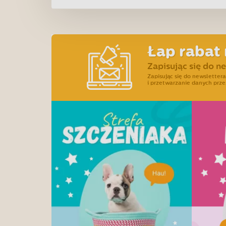
Łap rabat 
Zapisując się do n
Zapisując się do newslette
i przetwarzanie danych prze