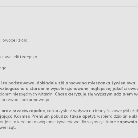
 owoce i zioła,
owe jelit i żołądka,
ego,
i to podstawowa, dokładnie zbilansowana mieszanka żywieniowa
wzbogacona o starannie wyselekcjonowane, najlepszej jakości owoc
źródłem niezbędnych witamin.
Charakteryzuje się wyższym udziałem w
iu przewodu pokarmowego.
 oraz przeciwzapalne
, co korzystnie wpływa na błony śluzowe jelit i żo
jająco
.
Karmeo Premium pobudza także apetyt
, wspiera działanie uk
 Jest to idealne rozwiązanie żywieniowe dla szynszyli, które
zapewnia
wierząt.