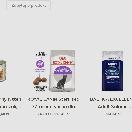
Zapytaj o produkt
ny Kitten
ROYAL CANIN Sterilised
BALTICA EXCELLE
kurczak,
37 karma sucha dla
Adult Salmon
00g
kotów dorosłych,
Hypoallergenic - d
,40 zł
24,10 zł - 598,40 zł
284,04 zł
sterylizowanych
dużych ras 12kg