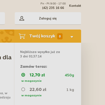
Pn - Pt 9:00 - 17:00
Kontakt
(42) 235 16 66
Zaloguj się
Twój koszyk
0
Najbliższa wysyłka już za
3 dni 01:37:14
 dla
Zamów teraz:
450g
12,70 zł
w magazynie
1 kg
22,60 zł
na, w
w magazynie
rodzaju