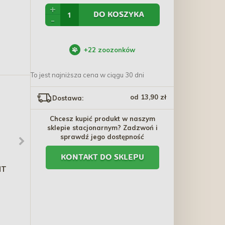
+
DO KOSZYKA
-
+
22
zoozonków
To jest najniższa cena w ciągu 30 dni
od 13,90 zł
Dostawa:
Chcesz kupić produkt w naszym
sklepie stacjonarnym? Zadzwoń i
sprawdź jego dostępność
KONTAKT DO SKLEPU
NT
TRIXIE Małpa lateksowa
TRIXIE Miska ciężka
15 cm (różne kolory)
plastikowa na gumie
la
37,50 zł
9,70 zł - 32,70 zł