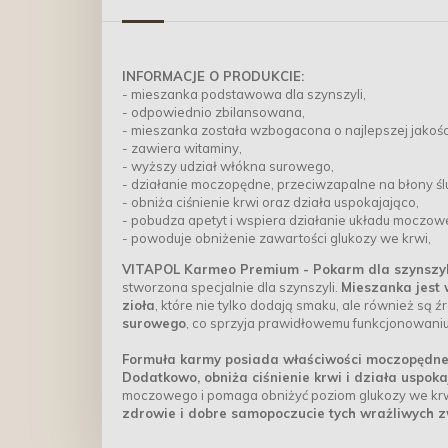
INFORMACJE O PRODUKCIE:
- mieszanka podstawowa dla szynszyli,
- odpowiednio zbilansowana,
- mieszanka została wzbogacona o najlepszej jakości
- zawiera witaminy,
- wyższy udział włókna surowego,
- działanie moczopędne, przeciwzapalne na błony śluz
- obniża ciśnienie krwi oraz działa uspokajająco,
- pobudza apetyt i wspiera działanie układu moczow
- powoduje obniżenie zawartości glukozy we krwi,
VITAPOL Karmeo Premium - Pokarm dla szynszyl
stworzona specjalnie dla szynszyli.
Mieszanka jest 
zioła
, które nie tylko dodają smaku, ale również są 
surowego
, co sprzyja prawidłowemu funkcjonowan
Formuła karmy posiada właściwości moczopędne
Dodatkowo, obniża ciśnienie krwi i działa uspoka
moczowego i pomaga obniżyć poziom glukozy we krwi.
zdrowie i dobre samopoczucie tych wrażliwych z