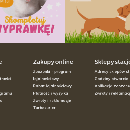
e
Zakupy online
Sklepy stac
Zoozonki - program
Adresy sklepów st
tności
lojalnościowy
Godziny otwarcia
Rabat lojalnościowy
Aplikacja zoozone
ogramu
Płatność i wysyłka
Zwroty i reklamac
go
Zwroty i reklamacje
Turbokurier