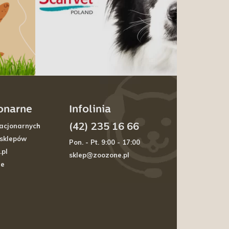
jonarne
Infolinia
(42) 235 16 66
acjonarnych
 sklepów
Pon. - Pt. 9:00 - 17:00
.pl
sklep@zoozone.pl
je