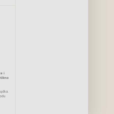
e i
łókna
łądka.
ładu