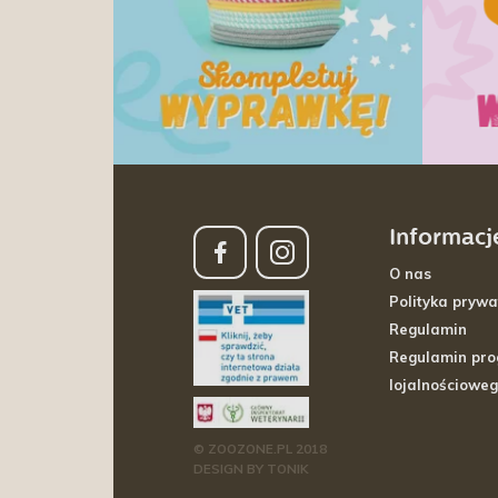
Informacj
O nas
Polityka prywa
Regulamin
Regulamin pr
lojalnościowe
© ZOOZONE.PL 2018
DESIGN BY TONIK