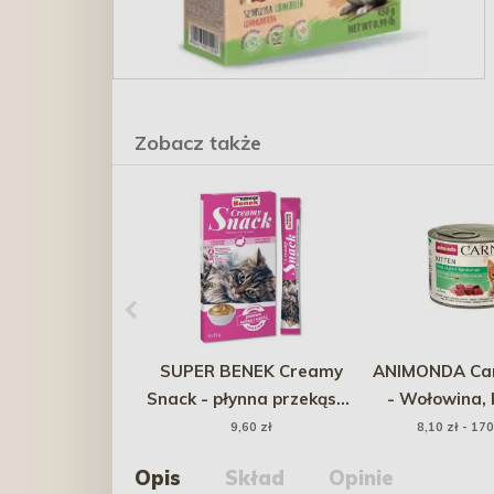
Zobacz także
SUPER BENEK Creamy
ANIMONDA Car
Snack - płynna przekąska
- Wołowina, 
dla kotów z indykiem i
królik 2
9,60 zł
8,10 zł - 170
biotyną 4x 15g
Opis
Skład
Opinie