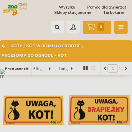
Wysyłka
Pomoc dla zwierząt
Sklepy stacjonarne
Turbokurier
0
/
/
KOTY
KOT W DOMU I OGRODZIE
AKCESORIA DO OGRODU - KOT
/ 1