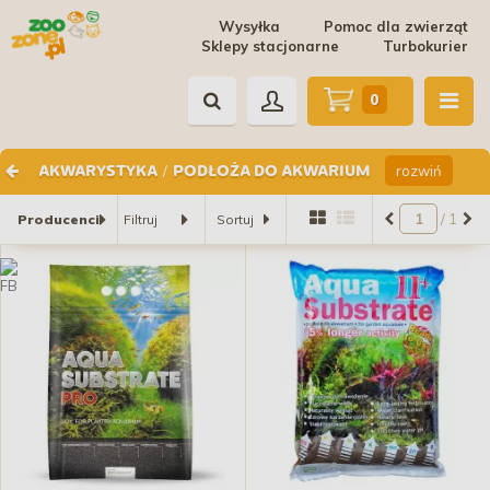
Wysyłka
Pomoc dla zwierząt
Sklepy stacjonarne
Turbokurier
0
/
rozwiń
AKWARYSTYKA
PODŁOŻA DO AKWARIUM
/ 1