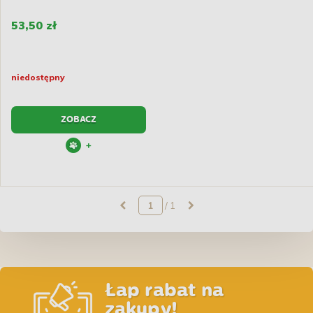
53,50 zł
niedostępny
ZOBACZ
+
/ 1
Łap rabat na
zakupy!