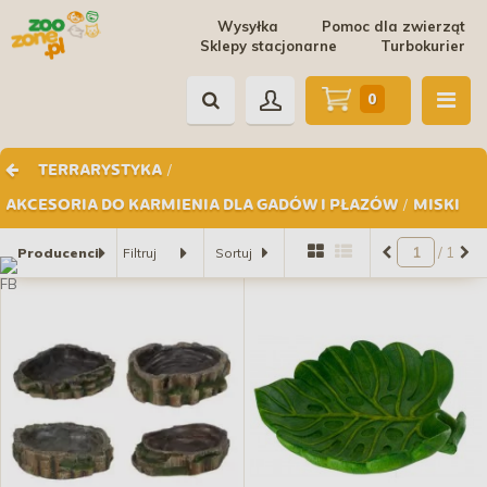
Wysyłka
Pomoc dla zwierząt
Sklepy stacjonarne
Turbokurier
0
/
TERRARYSTYKA
/
AKCESORIA DO KARMIENIA DLA GADÓW I PŁAZÓW
MISKI
/ 1