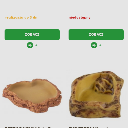
realizacja do 3 dni
niedostępny
ZOBACZ
ZOBACZ
+
+