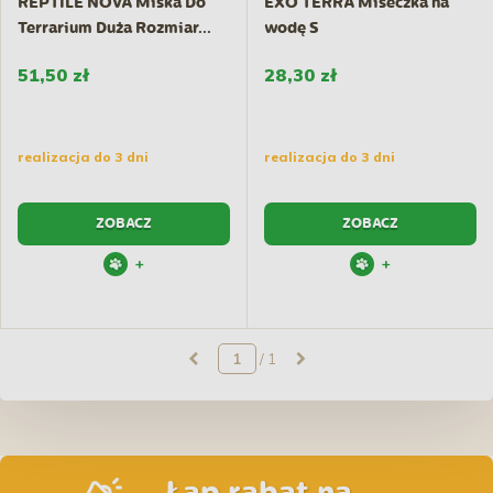
REPTILE NOVA Miska Do
EXO TERRA Miseczka na
Terrarium Duża Rozmiar...
wodę S
51,50 zł
28,30 zł
realizacja do 3 dni
realizacja do 3 dni
ZOBACZ
ZOBACZ
+
+
/ 1
Łap rabat na