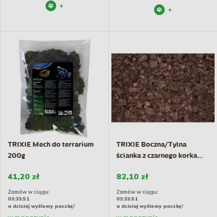
+
+
TRIXIE Mech do terrarium
TRIXIE Boczna/Tylna
200g
ścianka z czarnego korka...
41,20 zł
82,10 zł
Zamów w ciągu:
Zamów w ciągu:
03:33:50
03:33:50
a dzisiaj wyślemy paczkę!
a dzisiaj wyślemy paczkę!