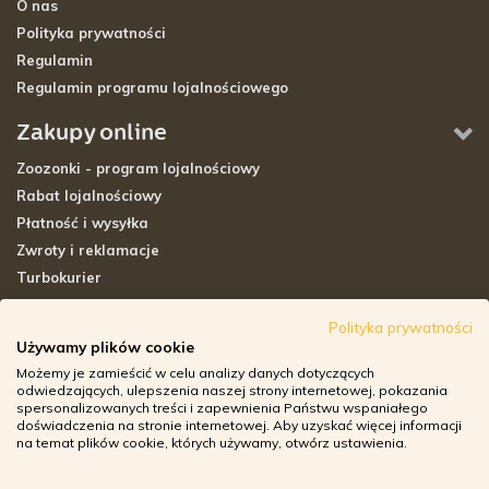
O nas
Polityka prywatności
Regulamin
Regulamin programu lojalnościowego
Zakupy online
Zoozonki - program lojalnościowy
Rabat lojalnościowy
Płatność i wysyłka
Zwroty i reklamacje
Turbokurier
Sklepy stacjonarne
Polityka prywatności
Używamy plików cookie
Adresy sklepów stacjonarnych
Możemy je zamieścić w celu analizy danych dotyczących
Godziny otwarcia sklepów
odwiedzających, ulepszenia naszej strony internetowej, pokazania
spersonalizowanych treści i zapewnienia Państwu wspaniałego
Aplikacja zoozone.pl
doświadczenia na stronie internetowej. Aby uzyskać więcej informacji
Zwroty i reklamacje
na temat plików cookie, których używamy, otwórz ustawienia.