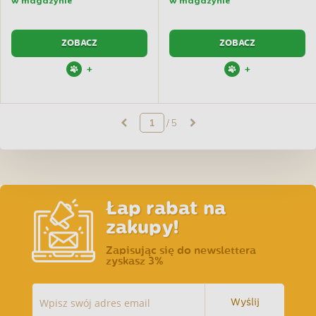
w magazynie
w magazynie
ZOBACZ
ZOBACZ
+
+
/ 5
Łap rabat na
zakupy!
Zapisując się do newslettera
zyskasz 3%
Wyślij