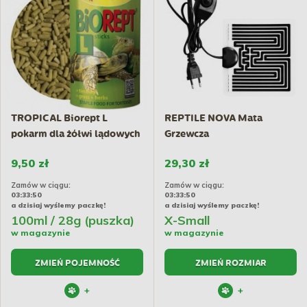
TROPICAL Biorept L
REPTILE NOVA Mata
pokarm dla żółwi lądowych
Grzewcza
9,50 zł
29,30 zł
Zamów w ciągu:
Zamów w ciągu:
03:33:50
03:33:50
a dzisiaj wyślemy paczkę!
a dzisiaj wyślemy paczkę!
100ml / 28g (puszka)
X-Small
w magazynie
w magazynie
ZMIEŃ POJEMNOŚĆ
ZMIEŃ ROZMIAR
+
+