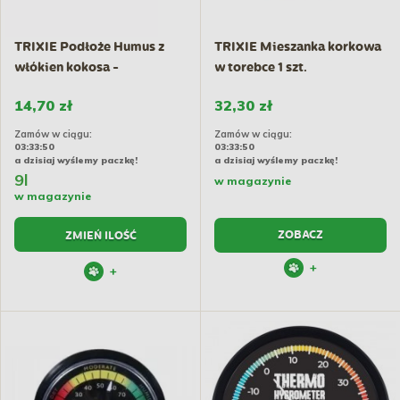
TRIXIE Podłoże Humus z
TRIXIE Mieszanka korkowa
włókien kokosa -
w torebce 1 szt.
prasowane
14,70 zł
32,30 zł
Zamów w ciągu:
Zamów w ciągu:
03:33:50
03:33:50
a dzisiaj wyślemy paczkę!
a dzisiaj wyślemy paczkę!
9l
w magazynie
w magazynie
ZOBACZ
ZMIEŃ ILOŚĆ
+
+