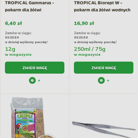
TROPICAL Gammarus -
TROPICAL Biorept W -
pokarm dla żółwi
pokarm dla żółwi wodnych
wodnych,...
6,40 zł
16,90 zł
Zamów w ciągu:
Zamów w ciągu:
03:33:50
03:33:50
a dzisiaj wyślemy paczkę!
a dzisiaj wyślemy paczkę!
12g
250ml / 75g
w magazynie
w magazynie
ZMIEŃ WAGĘ
ZMIEŃ WAGĘ
+
+