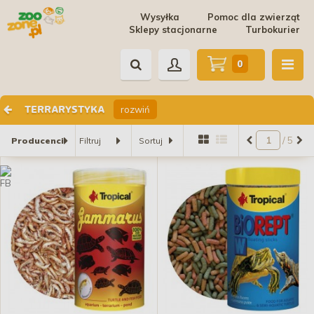
Wysyłka
Pomoc dla zwierząt
Sklepy stacjonarne
Turbokurier
0
rozwiń
TERRARYSTYKA
/ 5