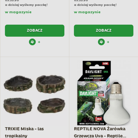
03:33:50
03:33:50
a dzisiaj wyślemy paczkę!
a dzisiaj wyślemy paczkę!
w magazynie
w magazynie
ZOBACZ
ZOBACZ
+
+
TRIXIE Miska - las
REPTILE NOVA Żarówka
tropikalny
Grzewcza Uva - Reptile...