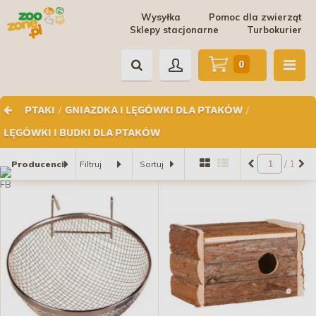
Wysyłka
Pomoc dla zwierząt
Sklepy stacjonarne
Turbokurier
0
/
/
PTAKI
GNIAZDKA I LĘGÓWKI DLA PTAKÓW
LĘGÓWKI I BUDKI DLA PTAKÓW
/ 1