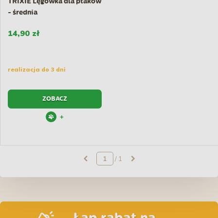
TRIXIE Lęgówka dla ptaków
- średnia
14,90 zł
realizacja do 3 dni
ZOBACZ
+
/ 1
Łap rabat na