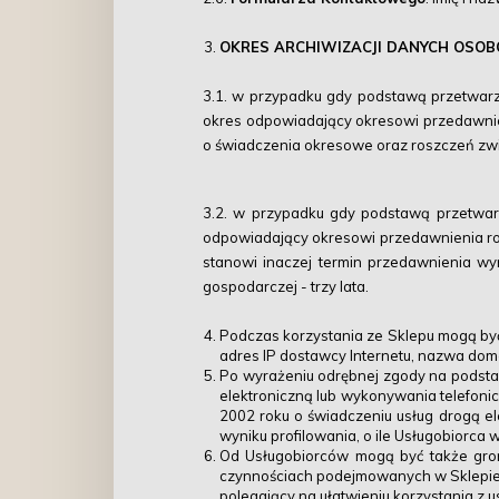
OKRES ARCHIWIZACJI DANYCH OSO
3.1. w przypadku gdy podstawą przetwarz
okres odpowiadający okresowi przedawnieni
o świadczenia okresowe oraz roszczeń zwią
3.2. w przypadku gdy podstawą przetwar
odpowiadający okresowi przedawnienia ros
stanowi inaczej termin przedawnienia wy
gospodarczej - trzy lata.
Podczas korzystania ze Sklepu mogą być
adres IP dostawcy Internetu, nazwa dome
Po wyrażeniu odrębnej zgody na podstaw
elektroniczną lub wykonywania telefonic
2002 roku o świadczeniu usług drogą el
wyniku profilowania, o ile Usługobiorca 
Od Usługobiorców mogą być także grom
czynnościach podejmowanych w Sklepie. P
polegający na ułatwieniu korzystania z 