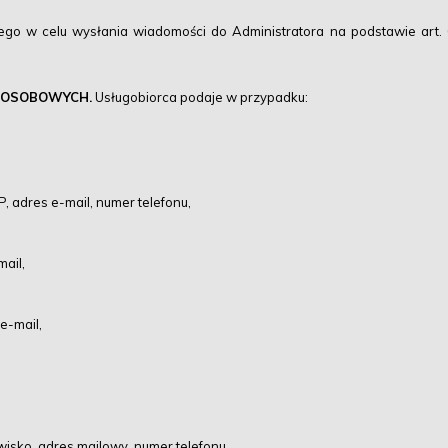
ego w celu wysłania wiadomości do Administratora na podstawie art. 6
 OSOBOWYCH.
Usługobiorca podaje w przypadku:
IP, adres e-mail, numer telefonu,
mail,
 e-mail,
azwisko, adres mailowy, numer telefonu.