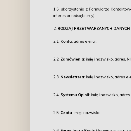
1.6. skorzystania z Formularza Kontaktow
interes przedsiębiorcy).
RODZAJ PRZETWARZANYCH DANYCH
2.1.
Konta
: adres e-mail,
2.2.
Zamówienia
: imię i nazwisko, adres, N
2.3.
Newslettera
: imię i nazwisko, adres e-
2.4.
Systemu Opinii
: imię i nazwisko, adres
2.5.
Czatu
: imię i nazwisko,
2.6.
Formularza Kontaktowego
: imię i n