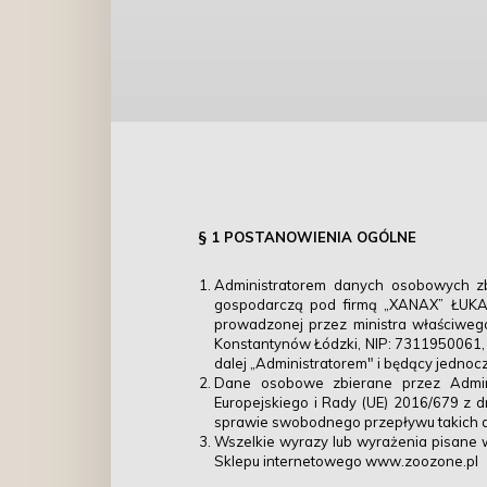
§ 1 POSTANOWIENIA OGÓLNE
Administratorem danych osobowych z
gospodarczą pod firmą „XANAX” ŁUKASZ
prowadzonej przez ministra właściweg
Konstantynów Łódzki, NIP: 7311950061, 
dalej „Administratorem" i będący jednoc
Dane osobowe zbierane przez Admini
Europejskiego i Rady (UE) 2016/679 z 
sprawie swobodnego przepływu takich d
Wszelkie wyrazy lub wyrażenia pisane w t
Sklepu internetowego www.zoozone.pl