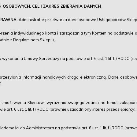
 OSOBOWYCH, CEL I ZAKRES ZBIERANIA DANYCH
 PRAWNA.
Administrator przetwarza dane osobowe Usługobiorców Skle
worzenia indywidualnego konta i zarządzania tym Kontem na podstawie art
odnie z Regulaminem Sklepu),
u wykonania Umowy Sprzedaży na podstawie art. 6 ust. 1 lit. b) RODO (re
u przesyłania informacji handlowych drogą elektroniczną. Dane osobo
O,
lu umożliwienia Klientowi wyrażenia swojego zdania na temat zakupio
rt. 6 ust. 1 lit. f) RODO (prawnie uzasadniony interes przedsiębiorcy),
iadomości do Administratora na podstawie art. 6 ust. 1 lit. f) RODO (praw