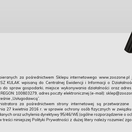
bieranych za pośrednictwem Sklepu internetowego www.zoozone.pl 
 KULAK wpisaną do Centralnej Ewidencji i Informacji o Działalności
o do spraw gospodarki, miejsce wykonywania działalności oraz adres
REGON: 100803279, adres poczty elektronicznej (e-mail): sklep@zoozone
ześnie „Usługodawcą”.
stratora za pośrednictwem strony internetowej są przetwarzane
dnia 27 kwietnia 2016 r. w sprawie ochrony osób fizycznych w związ
anych oraz uchylenia dyrektywy 95/46/WE (ogólne rozporządzenie o oc
reści niniejszej Polityki Prywatności z dużej litery należy rozumieć zg