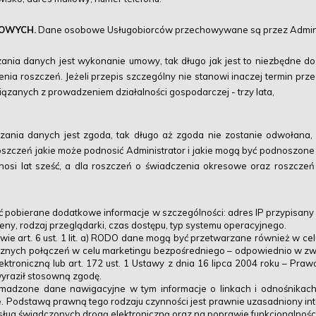
BOWYCH.
Dane osobowe Usługobiorców przechowywane są przez Admini
ania danych jest wykonanie umowy, tak długo jak jest to niezbędne d
a roszczeń. Jeżeli przepis szczególny nie stanowi inaczej termin prze
zanych z prowadzeniem działalności gospodarczej - trzy lata,
zania danych jest zgoda, tak długo aż zgoda nie zostanie odwołana,
zczeń jakie może podnosić Administrator i jakie mogą być podnoszone w
nosi lat sześć, a dla roszczeń o świadczenia okresowe oraz roszcze
 pobierane dodatkowe informacje w szczególności: adres IP przypisany
ny, rodzaj przeglądarki, czas dostępu, typ systemu operacyjnego.
ie art. 6 ust. 1 lit. a) RODO dane mogą być przetwarzane również w ce
znych połączeń w celu marketingu bezpośredniego – odpowiednio w związ
ektroniczną lub art. 172 ust. 1 Ustawy z dnia 16 lipca 2004 roku – Pr
wyraził stosowną zgodę.
adzone dane nawigacyjne w tym informacje o linkach i odnośnikach, 
odstawą prawną tego rodzaju czynności jest prawnie uzasadniony interes 
usług świadczonych drogą elektroniczną oraz na poprawie funkcjonalności