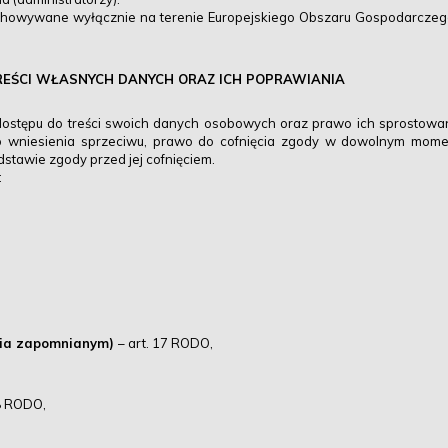
owywane wyłącznie na terenie Europejskiego Obszaru Gospodarczego (
REŚCI WŁASNYCH DANYCH ORAZ ICH POPRAWIANIA
ostępu do treści swoich danych osobowych oraz prawo ich sprostowania
o wniesienia sprzeciwu, prawo do cofnięcia zgody w dowolnym mom
stawie zgody przed jej cofnięciem.
:
ycia zapomnianym)
– art. 17 RODO,
18 RODO,