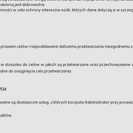
biorcę jest dobrowolne.
anności w celu ochrony interesów osób, których dane dotyczą a w szcze
z prawem celów i niepoddawane dalszemu przetwarzaniu niezgodnemu z 
 w stosunku do celów w jakich są przetwarzane oraz przechowywane w p
zbędne do osiągnięcia celu przetwarzania.
YCH
ne są dostawcom usług, z których korzysta Administrator przy prowadz
duktów,