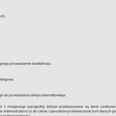
ych,
cego prowadzenie działalności,
ilingowy,
o do prowadzenia sklepu internetowego.
t 1 niniejszego paragrafu), którym przekazywane są dane osobow
iom Administratora co do celów i sposobów przetwarzania tych danych (
a (administratorzy).