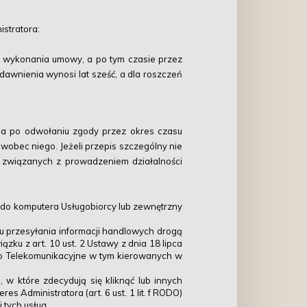
stratora:
o wykonania umowy, a po tym czasie przez
dawnienia wynosi lat sześć, a dla roszczeń
 a po odwołaniu zgody przez okres czasu
obec niego. Jeżeli przepis szczególny nie
ń związanych z prowadzeniem działalności
 do komputera Usługobiorcy lub zewnętrzny
lu przesyłania informacji handlowych drogą
ku z art. 10 ust. 2 Ustawy z dnia 18 lipca
awo Telekomunikacyjne w tym kierowanych w
w które zdecydują się kliknąć lub innych
Administratora (art. 6 ust. 1 lit. f RODO)
 tych usług.