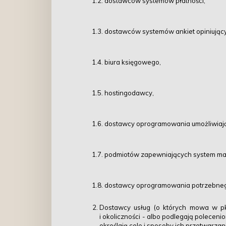
1.2. dostawców systemów płatności,
1.3.
dostawców systemów ankiet opiniując
1.4. biura księgowego,
1.5. hostingodawcy,
1.6. dostawcy oprogramowania umożliwiają
1.7. podmiotów zapewniających system ma
1.8. dostawcy oprogramowania potrzebneg
Dostawcy usług (o których mowa w pk
i okoliczności - albo podlegają polecen
określają cele i sposoby ich przetwarzani