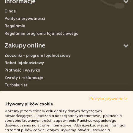
Informacje
O nas
Polityka prywatności
Regulamin
Regulamin programu lojalnościowego
Zakupy online
Zoozonki - program lojalnościowy
Rabat lojalnościowy
Płatność i wysyłka
Zwroty i reklamacje
Turbokurier
Sklepy stacjonarne
Polityka prywatności
Używamy plików cookie
Adresy sklepów stacjonarnych
Możemy je zamieścić w celu analizy danych dotyczących
Godziny otwarcia sklepów
odwiedzających, ulepszenia naszej strony internetowej, pokazania
spersonalizowanych treści i zapewnienia Państwu wspaniałego
Aplikacja zoozone.pl
doświadczenia na stronie internetowej. Aby uzyskać więcej informacji
Zwroty i reklamacje
na temat plików cookie, których używamy, otwórz ustawienia.