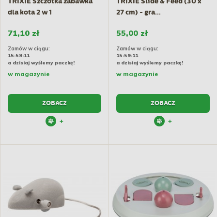
TRIXIE Szczotka zabawka
TRIXIE Slide & Feed (30 x
dla kota 2 w 1
27 cm) - gra...
71,10 zł
55,00 zł
Zamów w ciągu:
Zamów w ciągu:
15:59:10
15:59:10
a dzisiaj wyślemy paczkę!
a dzisiaj wyślemy paczkę!
w magazynie
w magazynie
ZOBACZ
ZOBACZ
+
+