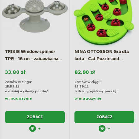
TRIXIE Window spinner
NINA OTTOSSON Gra dla
TPR - 16 cm - zabawka na...
kota - Cat Puzzle and...
33,80 zł
82,90 zł
Zamów w ciągu:
Zamów w ciągu:
15:59:10
15:59:10
a dzisiaj wyślemy paczkę!
a dzisiaj wyślemy paczkę!
w magazynie
w magazynie
ZOBACZ
ZOBACZ
+
+