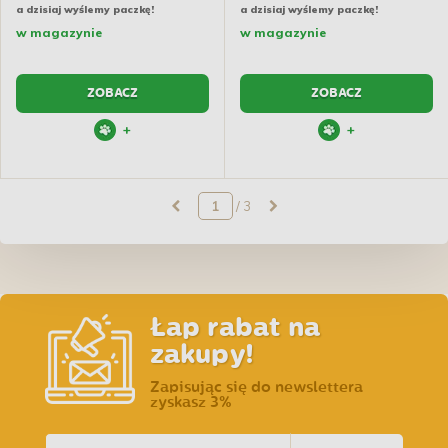
a dzisiaj wyślemy paczkę!
a dzisiaj wyślemy paczkę!
w magazynie
w magazynie
ZOBACZ
ZOBACZ
+
+
/ 3
Łap rabat na
zakupy!
Zapisując się do newslettera
zyskasz 3%