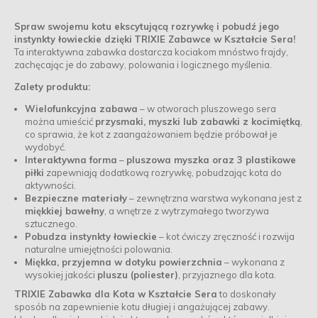
Spraw swojemu kotu ekscytującą rozrywkę i pobudź jego
instynkty łowieckie dzięki
TRIXIE Zabawce w Kształcie Sera
!
Ta interaktywna zabawka dostarcza kociakom mnóstwo frajdy,
zachęcając je do zabawy, polowania i logicznego myślenia.
Zalety produktu:
Wielofunkcyjna zabawa
– w otworach pluszowego sera
można umieścić
przysmaki, myszki lub zabawki z kocimiętką
,
co sprawia, że kot z zaangażowaniem będzie próbował je
wydobyć.
Interaktywna forma
–
pluszowa myszka oraz 3 plastikowe
piłki
zapewniają dodatkową rozrywkę, pobudzając kota do
aktywności.
Bezpieczne materiały
– zewnętrzna warstwa wykonana jest z
miękkiej bawełny
, a wnętrze z wytrzymałego tworzywa
sztucznego.
Pobudza instynkty łowieckie
– kot ćwiczy zręczność i rozwija
naturalne umiejętności polowania.
Miękka, przyjemna w dotyku powierzchnia
– wykonana z
wysokiej jakości
pluszu (poliester)
, przyjaznego dla kota.
TRIXIE Zabawka dla Kota w Kształcie Sera
to doskonały
sposób na zapewnienie kotu długiej i angażującej zabawy.