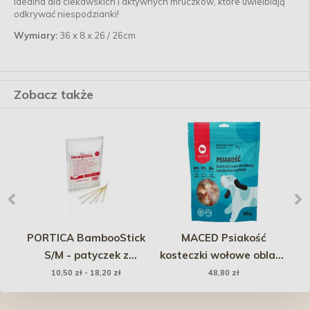
Idealna dla ciekawskich i aktywnych mruczków, które uwielbiają
odkrywać niespodzianki!
Wymiary:
36 x 8 x 26 / 26cm
Zobacz także
PORTICA BambooStick
MACED Psiakość
S/M - patyczek z
kosteczki wołowe oblane
wacikiem do pielęgnacji
kaczką i kurczakiem 500g
10,50 zł - 18,20 zł
48,80 zł
uszu