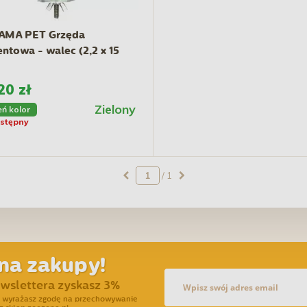
AMA PET Grzęda
ntowa - walec (2,2 x 15
20 zł
Zielony
eń kolor
stępny
/ 1
na zakupy!
ewslettera zyskasz 3%
ra wyrażasz zgodę na przechowywanie