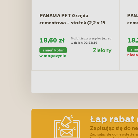
PANAMA PET Grzęda
PAN
cementowa - stożek (2,2 x 15
ceme
cm)
cm)
18,60 zł
Najbliższa wysyłka już za
18,
1 dzień 02:22:46
Zielony
zmi
zmień kolor
niedo
w magazynie
Łap rabat 
Zapisując się do n
Zapisując się do newslette