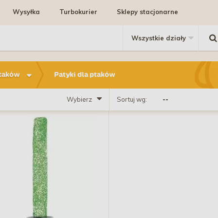
Wysyłka
Turbokurier
Sklepy stacjonarne
ptaków
Patyki dla ptaków
Wybierz
Sortuj wg: