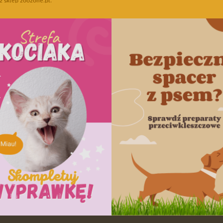
z sklep zoozone.pl.