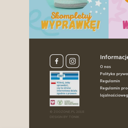
Informacj
O nas
Polityka prywa
Regulamin
Regulamin pr
lojalnościowe
© ZOOZONE.PL 2018
DESIGN BY TONIK