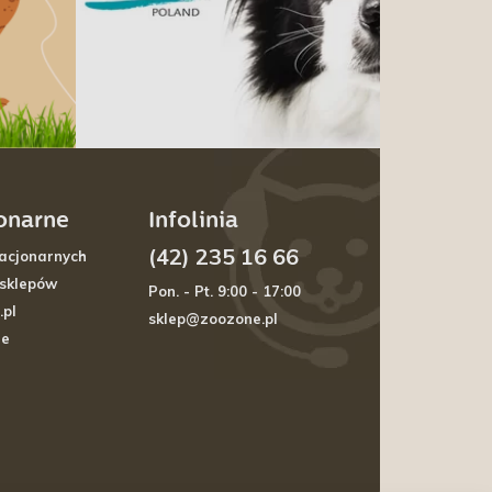
jonarne
Infolinia
(42) 235 16 66
acjonarnych
 sklepów
Pon. - Pt. 9:00 - 17:00
.pl
sklep@zoozone.pl
je