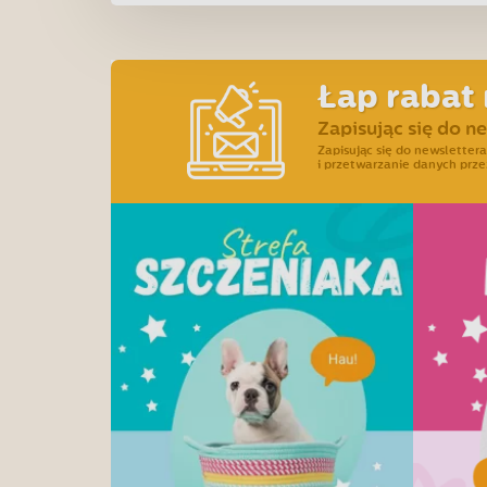
Łap rabat 
Zapisując się do n
Zapisując się do newslette
i przetwarzanie danych prze