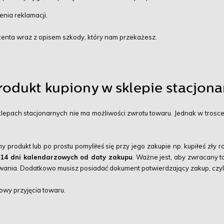
nia reklamacji.
nta wraz z opisem szkody, który nam przekażesz.
rodukt kupiony w sklepie stacjon
klepach stacjonarnych nie ma możliwości zwrotu towaru. Jednak w trosc
y produkt lub po prostu pomyliłeś się przy jego zakupie np. kupiłeś zły 
 14 dni kalendarzowych od daty zakupu
. Ważne jest, aby zwracany t
kowania. Dodatkowo musisz posiadać dokument potwierdzający zakup, czyl
wy przyjęcia towaru.