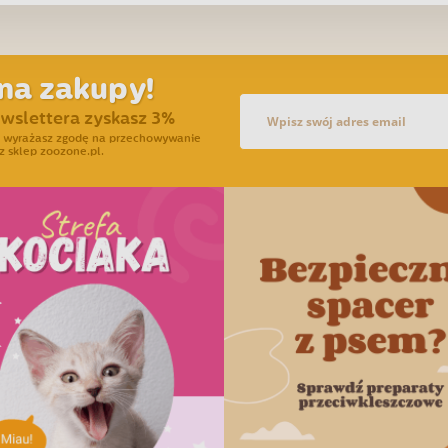
na zakupy!
ewslettera zyskasz 3%
ra wyrażasz zgodę na przechowywanie
z sklep zoozone.pl.