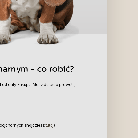
narnym - co robić?
 od daty zakupu. Masz do tego prawo! :)
tacjonarnych znajdziesz
tutaj
);