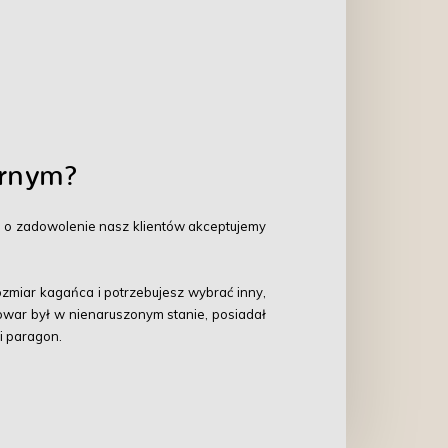
arnym?
e o zadowolenie nasz klientów akceptujemy
rozmiar kagańca i potrzebujesz wybrać inny,
owar był w nienaruszonym stanie, posiadał
i paragon.