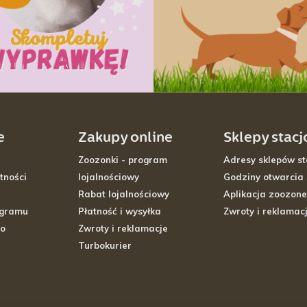
e
Zakupy online
Sklepy stac
Zoozonki - program
Adresy sklepów st
tności
lojalnościowy
Godziny otwarcia
Rabat lojalnościowy
Aplikacja zoozone
ogramu
Płatność i wysyłka
Zwroty i reklamac
go
Zwroty i reklamacje
Turbokurier