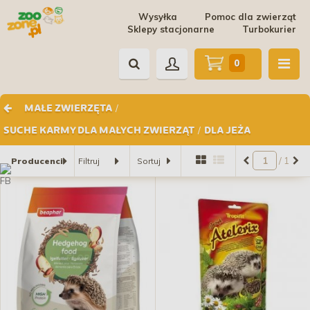
Wysyłka
Pomoc dla zwierząt
Sklepy stacjonarne
Turbokurier
0
/
MAŁE ZWIERZĘTA
/
SUCHE KARMY DLA MAŁYCH ZWIERZĄT
DLA JEŻA
/ 1