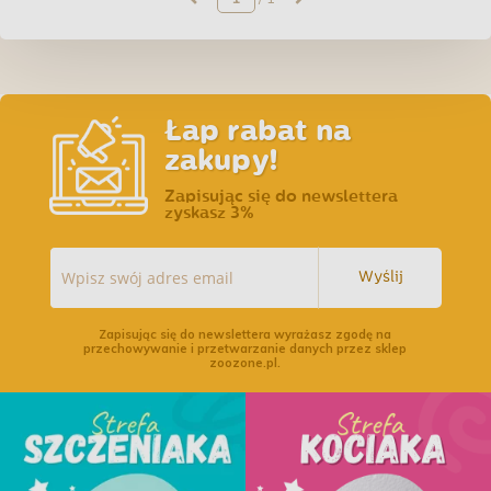
Łap rabat na
zakupy!
Zapisując się do newslettera
zyskasz 3%
Wyślij
Zapisując się do newslettera wyrażasz zgodę na
przechowywanie i przetwarzanie danych przez sklep
zoozone.pl.