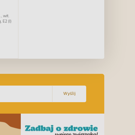
, wit.
 E2 (I)
Wyślij