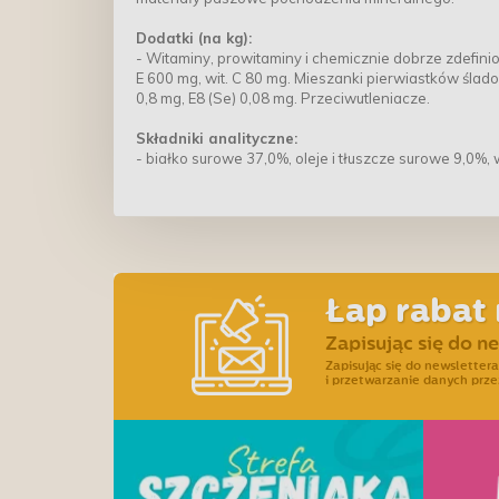
Dodatki (na kg):
- Witaminy, prowitaminy i chemicznie dobrze zdefiniow
E 600 mg, wit. C 80 mg. Mieszanki pierwiastków śladow
0,8 mg, E8 (Se) 0,08 mg. Przeciwutleniacze.
Składniki analityczne:
- białko surowe 37,0%, oleje i tłuszcze surowe 9,0%,
Łap rabat 
Zapisując się do n
Zapisując się do newslette
i przetwarzanie danych prze