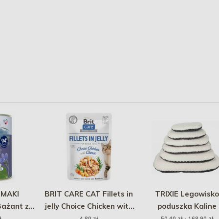
SMAKI
BRIT CARE CAT Fillets in
TRIXIE Legowisko
ażant z
jelly Choice Chicken with
poduszka Kaline
szka 400g
Cheese 85g (saszetka)
ł
4,80 zł
50,40 zł - 168,90 zł