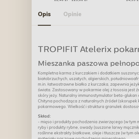
Opis
Opinie
TROPIFIT Atelerix pokar
Mieszanka paszowa pełnopor
Kompletna karma z kurczakiem i dodatkiem suszonych
białobrzuchych, uszatych, algierskich, południowoaf
m.in. łatwostrawne białko z kurczaka, zapewnia je
świata. Zastosowany w pokarmie olej z łososia jes
skóry jeży. Naturalny immunostymulator beta-glukan
Chityna pochodząca z naturalnych źródeł (skorupek
pokarmowego. Wielkość i struktura granulek dostoso
Skład:
- mięso i produkty pochodzenia zwierzęcego (w tym 
ryby i produkty rybne, owady (suszone larwy mącznik
roślinne ekstrakty białkowe, oleje i tłuszcze (w tym 
materiały paszowe pochodzenia mineralnego.