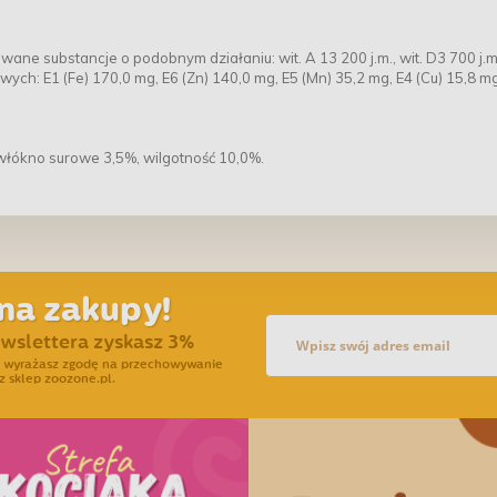
ane substancje o podobnym działaniu: wit. A 13 200 j.m., wit. D3 700 j.m.
ych: E1 (Fe) 170,0 mg, E6 (Zn) 140,0 mg, E5 (Mn) 35,2 mg, E4 (Cu) 15,8 mg,
 włókno surowe 3,5%, wilgotność 10,0%.
na zakupy!
ewslettera zyskasz 3%
ra wyrażasz zgodę na przechowywanie
z sklep zoozone.pl.