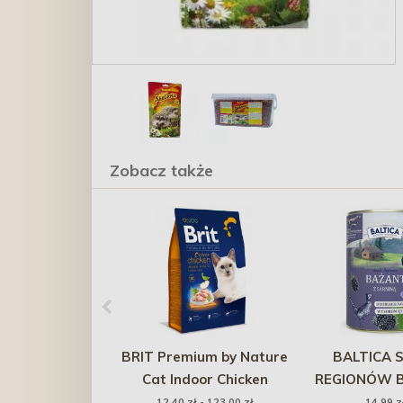
Zobacz także
BRIT Premium by Nature
BALTICA 
Cat Indoor Chicken
REGIONÓW B
sarniną - pu
12,40 zł - 123,00 zł
14,99 z