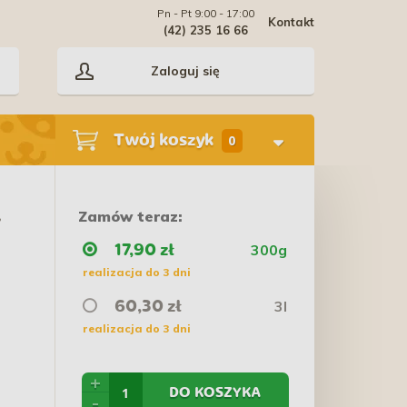
Pn - Pt 9:00 - 17:00
Kontakt
(42) 235 16 66
Zaloguj się
Twój koszyk
0
Zamów teraz:
y
300g
17,90 zł
realizacja do 3 dni
3l
60,30 zł
realizacja do 3 dni
+
DO KOSZYKA
-