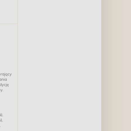
185g
erający
ania
dycję
y.
),
),
,