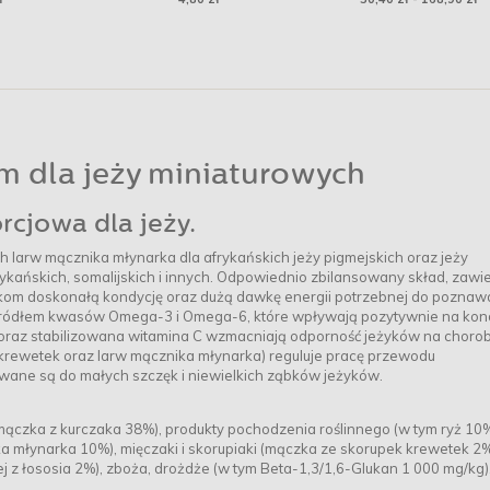
m dla jeży miniaturowych
cjowa dla jeży.
 larw mącznika młynarka dla afrykańskich jeży pigmejskich oraz jeży
rykańskich, somalijskich i innych. Odpowiednio zbilansowany skład, zawi
żykom doskonałą kondycję oraz dużą dawkę energii potrzebnej do poznaw
t źródłem kwasów Omega-3 i Omega-6, które wpływają pozytywnie na kon
 oraz stabilizowana witamina C wzmacniają odporność jeżyków na chorob
 krewetek oraz larw mącznika młynarka) reguluje pracę przewodu
wane są do małych szczęk i niewielkich ząbków jeżyków.
mączka z kurczaka 38%), produkty pochodzenia roślinnego (w tym ryż 10%
a młynarka 10%), mięczaki i skorupiaki (mączka ze skorupek krewetek 2%
olej z łososia 2%), zboża, drożdże (w tym Beta-1,3/1,6-Glukan 1 000 mg/kg)