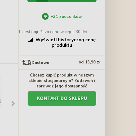
+
31
zoozonków
To jest najniższa cena w ciągu 30 dni
Wyświetl historyczną cenę
produktu
od 13,90 zł
Dostawa:
Chcesz kupić produkt w naszym
sklepie stacjonarnym? Zadzwoń i
sprawdź jego dostępność
KONTAKT DO SKLEPU
MIAMOR Ragout Royale
BALTICA EXCELLENT Kot
Mix w sosie 12x 100g
dorosły Salmon with
Turkey - Łosoś z indykiem
43,50 zł
9,40 zł