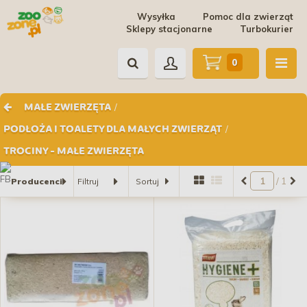
Wysyłka
Pomoc dla zwierząt
Sklepy stacjonarne
Turbokurier
0
/
MAŁE ZWIERZĘTA
/
PODŁOŻA I TOALETY DLA MAŁYCH ZWIERZĄT
TROCINY - MAŁE ZWIERZĘTA
/ 1