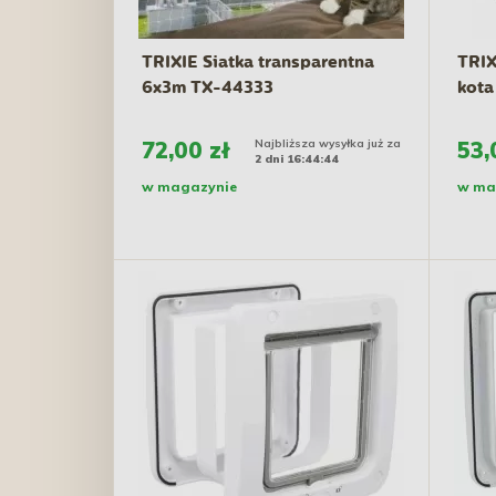
TRIXIE Siatka transparentna
TRIX
6x3m TX-44333
kota
72,00 zł
Najbliższa wysyłka już za
53,
2 dni 16:44:43
w magazynie
w ma