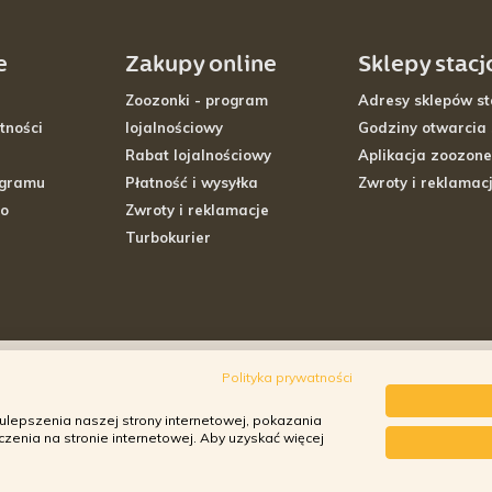
e
Zakupy online
Sklepy stac
Zoozonki - program
Adresy sklepów st
tności
lojalnościowy
Godziny otwarcia
Rabat lojalnościowy
Aplikacja zoozone
ogramu
Płatność i wysyłka
Zwroty i reklamac
go
Zwroty i reklamacje
Turbokurier
Polityka prywatności
ulepszenia naszej strony internetowej, pokazania
enia na stronie internetowej. Aby uzyskać więcej