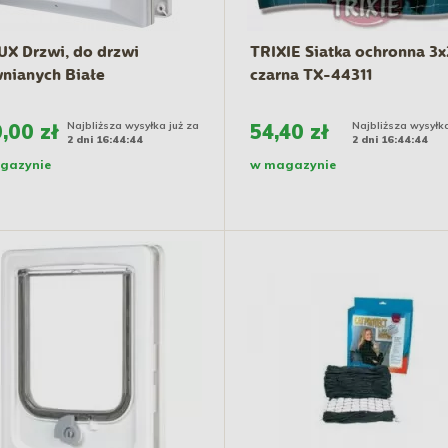
X Drzwi, do drzwi
TRIXIE Siatka ochronna 3
nianych Białe
czarna TX-44311
,00 zł
Najbliższa wysyłka już za
54,40 zł
Najbliższa wysyłka
2 dni 16:44:43
2 dni 16:44:43
gazynie
w magazynie