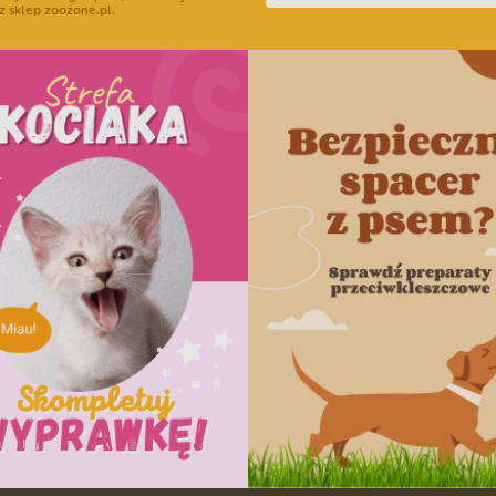
z sklep zoozone.pl.