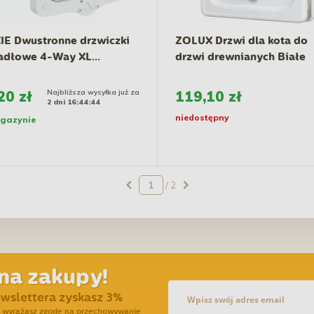
IE Dwustronne drzwiczki
ZOLUX Drzwi dla kota do
dłowe 4-Way XL...
drzwi drewnianych Białe
20 zł
Najbliższa wysyłka już za
119,10 zł
2 dni 16:44:43
niedostępny
gazynie
/ 2
na zakupy!
ewslettera zyskasz 3%
ra wyrażasz zgodę na przechowywanie