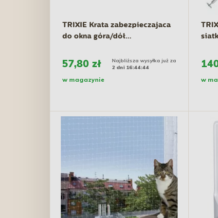
TRIXIE Krata zabezpieczajaca
TRIX
do okna góra/dół...
siat
57,80 zł
Najbliższa wysyłka już za
140
2 dni 16:44:43
w magazynie
w ma