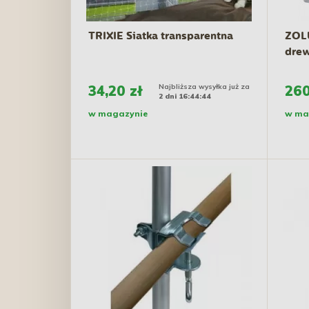
TRIXIE Siatka transparentna
ZOLU
drew
34,20 zł
Najbliższa wysyłka już za
260
2 dni 16:44:43
w magazynie
w ma