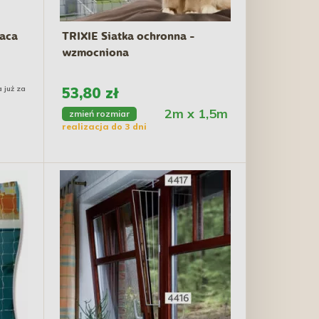
jaca
TRIXIE Siatka ochronna -
wzmocniona
 już za
53,80 zł
2m x 1,5m
zmień rozmiar
realizacja do 3 dni