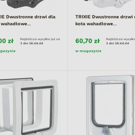
IE Dwustronne drzwi dla
TRIXIE Dwustronne drzwi 
 wahadłowe...
kota wahadłowe...
00 zł
Najbliższa wysyłka już za
60,70 zł
Najbliższa wysyłka
2 dni 16:44:43
2 dni 16:44:43
gazynie
w magazynie