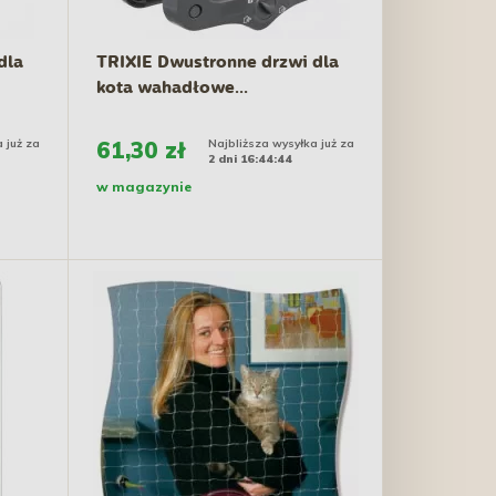
dla
TRIXIE Dwustronne drzwi dla
kota wahadłowe...
 już za
61,30 zł
Najbliższa wysyłka już za
2 dni 16:44:43
w magazynie