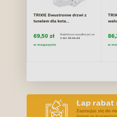
TRIXIE Dwustronne drzwi z
TRIX
tunelem dla kota...
waha
69,50 zł
Najbliższa wysyłka już za
86,
2 dni 16:44:43
w magazynie
w ma
Łap rabat 
Zapisując się do n
Zapisując się do newslette