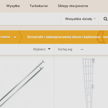
Wysyłka
Turbokurier
Sklepy stacjonarne
rodzie
Drzwiczki i zabezpieczenia okien i balkonów - ko
Wybierz
Sortuj wg: