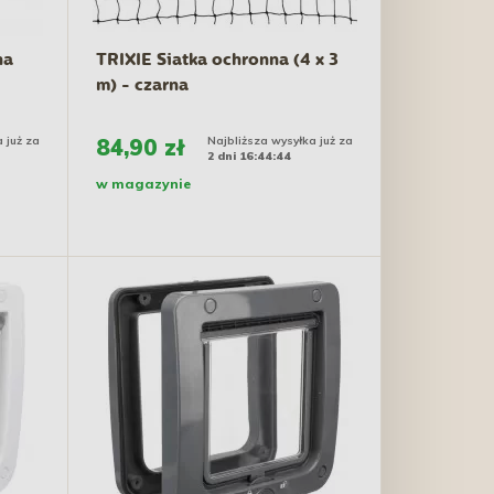
na
TRIXIE Siatka ochronna (4 x 3
m) - czarna
 już za
84,90 zł
Najbliższa wysyłka już za
2 dni 16:44:43
w magazynie