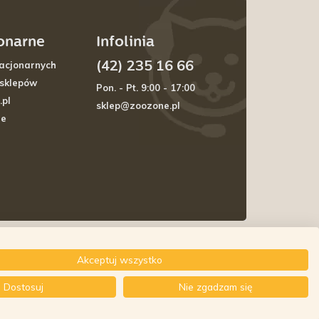
jonarne
Infolinia
(42) 235 16 66
acjonarnych
 sklepów
Pon. - Pt. 9:00 - 17:00
.pl
sklep@zoozone.pl
je
Akceptuj wszystko
Dostosuj
Nie zgadzam się