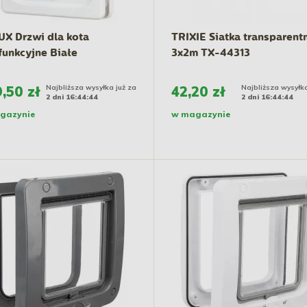
X Drzwi dla kota
TRIXIE Siatka transparent
unkcyjne Białe
3x2m TX-44313
,50 zł
Najbliższa wysyłka już za
42,20 zł
Najbliższa wysyłka
2 dni 16:44:43
2 dni 16:44:43
gazynie
w magazynie