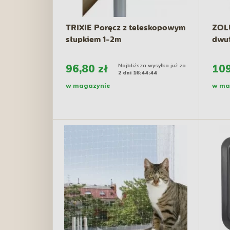
TRIXIE Poręcz z teleskopowym
ZOLU
słupkiem 1-2m
dwuf
96,80 zł
Najbliższa wysyłka już za
109
2 dni 16:44:43
w magazynie
w ma