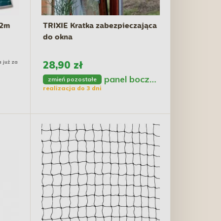
x2m
TRIXIE Kratka zabezpieczająca
do okna
 już za
28,90 zł
panel boczny
zmień pozostałe
realizacja do 3 dni