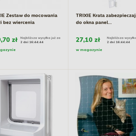
IE Zestaw do mocowania
TRIXIE Krata zabezpiecza
ki bez wiercenia
do okna panel...
,70 zł
Najbliższa wysyłka już za
27,10 zł
Najbliższa wysyłka
2 dni 16:44:43
2 dni 16:44:43
gazynie
w magazynie