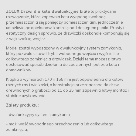
ZOLUX Drzwi dla kota dwufunkcyjne białe
to praktyczne
rozwiązanie, które zapewnia kotu wygodną swobodę
przemieszczania się pomiędzy pomieszczeniami, jednocześnie
umożliwiając opiekunowi kontrolę nad dostępem pupila. Prosty i
estetyczny design sprawia, że drzwiczki doskonale komponują się
z większością wnętrz.
Model został wyposażony w dwufunkcyjny system zamykania,
który pozwala ustawić tryb swobodnego wejścia i wyjścia lub
całkowitego zamknięcia drzwiczek. Dzięki temu możesz łatwo
dostosować sposób działania do codziennych potrzeb kota i
domowników.
Klapka o wymiarach 170 × 155 mm jest odpowiednia dla kotów
różnych ras i wielkości, a konstrukcja przeznaczona do drzwi
drewnianych o grubości od 11 do 25 mm zapewnia łatwy montaż i
stabilne użytkowanie.
Zalety produktu:
- dwufunkcyjny system zamykania,
- możliwość swobodnego przechodzenia lub całkowitego
zamknięcia,