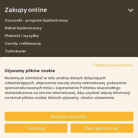
Zakupy online
Zoozonki - program lojalnościowy
Rabat lojalnościowy
Płatność i wysyłka
Zwroty i reklamacje
Turbokurier
Sklepy stacjonarne
Polityka prywatności
Używamy plików cookie
Adresy sklepów stacjonarnych
Możemy je zamieścić w celu analizy danych dotyczących
Godziny otwarcia sklepów
odwiedzających, ulepszenia naszej strony internetowej, pokazania
spersonalizowanych treści i zapewnienia Państwu wspaniałego
Aplikacja zoozone.pl
doświadczenia na stronie internetowej. Aby uzyskać więcej informacji
Zwroty i reklamacje
na temat plików cookie, których używamy, otwórz ustawienia.
Akceptuj wszystko
© ZOOZONE.PL 2018
-
+
Dostosuj
Nie zgadzam się
DO KOSZYKA
DESIGN BY TONIK