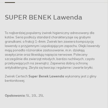
SUPER BENEK Lawenda
To najbardziej popularny żwirek higieniczny adresowany dla
kotów. Seria podłoży standard charakteryzuje się grubymi
granulkami, o frakcji 1-4mm. Żwirek ten zawiera kompozycję
lawendy o przyjemnym i uspokajającym zapachu. Olejki lawendy
mają ponadto różnorakie zastosowanie, m.in. działają
aseptycznie oraz likwidują napięcia nerwowe. Polecany
szczególnie dla zwierząt młodych, bardzo ruchliwych, często
przebywających na zewnątrz. Zapewnia dobrą ochronę
antybakteryjną. Zbryla się tworząc regularne i zwarte bryłki.
Żwirek Certech
Super Benek Lawenda
wykonany jest z gliny
bentonitowej.
Opakowania:
5L, 10L, 25L