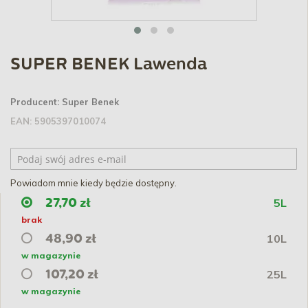
SUPER BENEK Lawenda
Producent:
Super Benek
EAN:
5905397010074
Powiadom mnie kiedy będzie dostępny.
5L
27,70 zł
brak
10L
48,90 zł
w magazynie
25L
107,20 zł
w magazynie