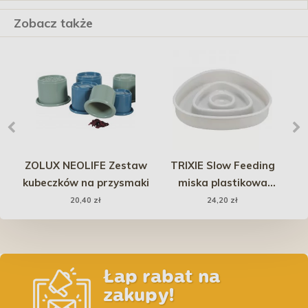
Zobacz także
a
ZOLUX NEOLIFE Zestaw
TRIXIE Slow Feeding
PE
kubeczków na przysmaki
miska plastikowa
p
spowalniająca jedzenie
20,40 zł
24,20 zł
0,35 l /15×15 cm
Łap rabat na
zakupy!