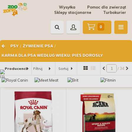
Wysyłka
Pomoc dla zwierząt
Sklepy stacjonarne
Turbokurier
0
/
/
PSY
ŻYWIENIE PSA
KARMA DLA PSA WEDŁUG WIEKU: PIES DOROSŁY
/ 34