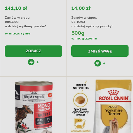
(Saszetka)
141,10 zł
14,00 zł
Zamów w ciągu:
Zamów w ciągu:
08:16:02
08:16:02
a dzisiaj wyślemy paczkę!
a dzisiaj wyślemy paczkę!
500g
w magazynie
w magazynie
ZOBACZ
ZMIEŃ WAGĘ
+
+