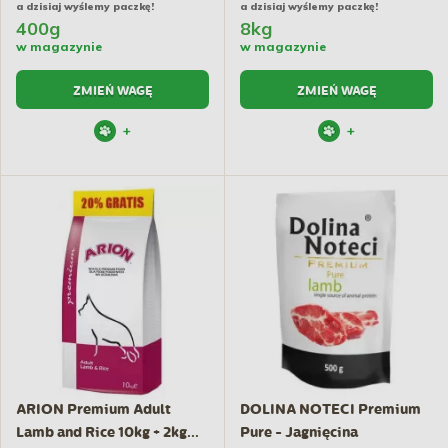
a dzisiaj wyślemy paczkę!
a dzisiaj wyślemy paczkę!
400g
8kg
w magazynie
w magazynie
ZMIEŃ WAGĘ
ZMIEŃ WAGĘ
+
+
ARION Premium Adult
DOLINA NOTECI Premium
Lamb and Rice 10kg + 2kg...
Pure - Jagnięcina