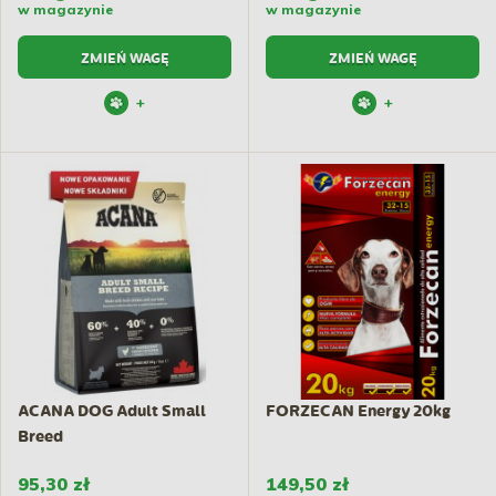
w magazynie
w magazynie
ZMIEŃ WAGĘ
ZMIEŃ WAGĘ
+
+
ACANA DOG Adult Small
FORZECAN Energy 20kg
Breed
95,30 zł
149,50 zł