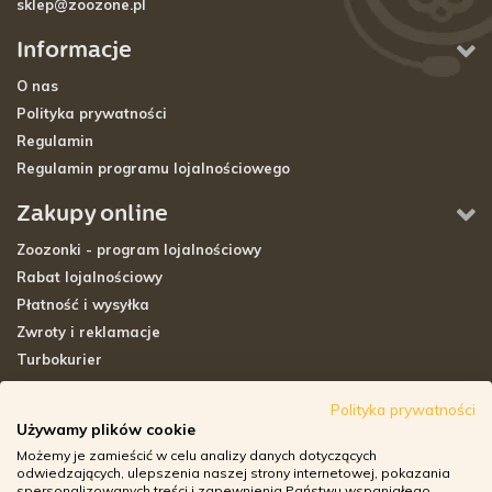
sklep@zoozone.pl
Informacje
O nas
Polityka prywatności
Regulamin
Regulamin programu lojalnościowego
Zakupy online
Zoozonki - program lojalnościowy
Rabat lojalnościowy
Płatność i wysyłka
Zwroty i reklamacje
Turbokurier
Sklepy stacjonarne
Polityka prywatności
Używamy plików cookie
Adresy sklepów stacjonarnych
Możemy je zamieścić w celu analizy danych dotyczących
Godziny otwarcia sklepów
odwiedzających, ulepszenia naszej strony internetowej, pokazania
spersonalizowanych treści i zapewnienia Państwu wspaniałego