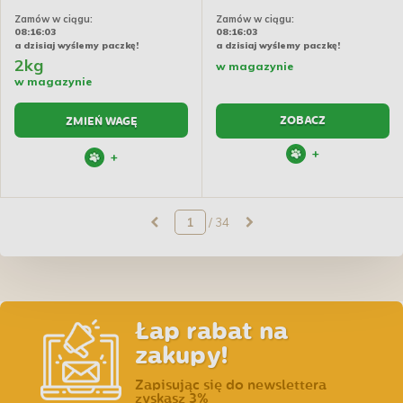
Zamów w ciągu:
Zamów w ciągu:
08:16:02
08:16:02
a dzisiaj wyślemy paczkę!
a dzisiaj wyślemy paczkę!
2kg
w magazynie
w magazynie
ZOBACZ
ZMIEŃ WAGĘ
+
+
/ 34
Łap rabat na
zakupy!
Zapisując się do newslettera
zyskasz 3%