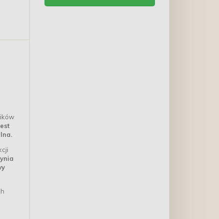
Krótki termin
ników
est
lna.
cji
zynia
wy
ch