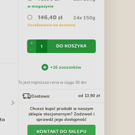
w magazynie
24x 150g
146,40 zł
Oczekiwanie na dostawę
+
DO KOSZYKA
-
+
16
zoozonków
To jest najniższa cena w ciągu 30 dni
od 13,90 zł
Dostawa:
Chcesz kupić produkt w naszym
sklepie stacjonarnym? Zadzwoń i
ota
ANIMONDA GranCarno
POLISEPT VET
sprawdź jego dostępność
Single Protein Czysty
PROTECTOR Gastro -
KONTAKT DO SKLEPU
Kurczak 800g
Biotyk 60 g PROMO
24,00 zł - 487,20 zł
59,00 zł