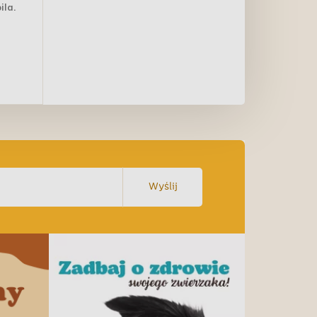
ila.
Wyślij