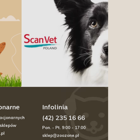
jonarne
Infolinia
(42) 235 16 66
acjonarnych
 sklepów
Pon. - Pt. 9:00 - 17:00
.pl
sklep@zoozone.pl