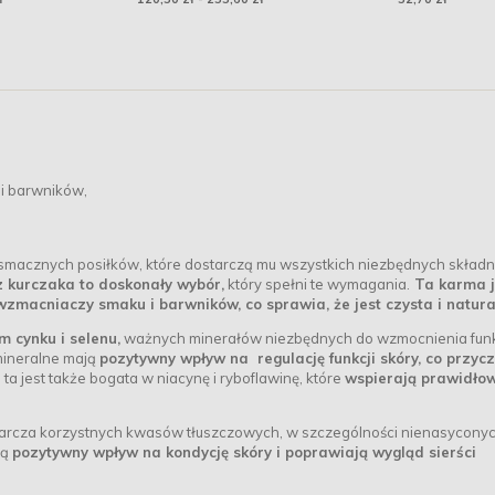
i barwników,
 smacznych posiłków, które dostarczą mu wszystkich niezbędnych skład
kurczaka to doskonały wybór,
który spełni te wymagania.
Ta karma j
zmacniaczy smaku i barwników, co sprawia, że jest czysta i natura
 cynku i selenu,
ważnych minerałów niezbędnych do wzmocnienia funk
mineralne mają
pozytywny wpływ na regulację funkcji skóry, co przyc
ta jest także bogata w niacynę i ryboflawinę, które
wspierają prawidło
starcza korzystnych kwasów tłuszczowych, w szczególności nienasycony
ją
pozytywny wpływ na kondycję skóry i poprawiają wygląd sierści