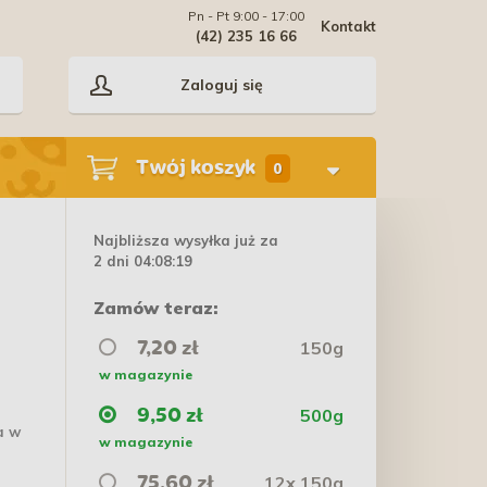
Pn - Pt 9:00 - 17:00
Kontakt
(42) 235 16 66
Zaloguj się
Twój koszyk
0
Najbliższa wysyłka już za
2 dni 04:08:19
Zamów teraz:
150g
7,20 zł
w magazynie
500g
9,50 zł
a w
w magazynie
12x 150g
75,60 zł