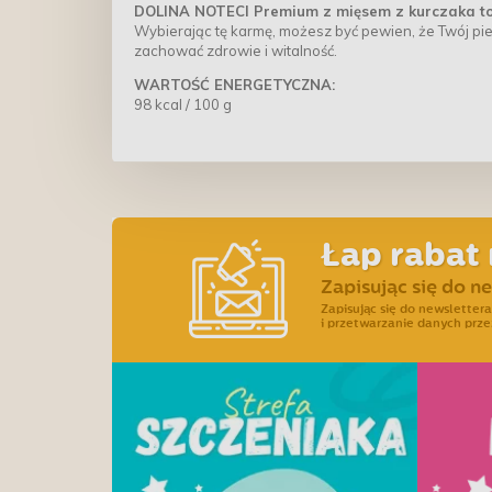
DOLINA NOTECI Premium z mięsem z kurczaka to 
Wybierając tę karmę, możesz być pewien, że Twój pi
zachować zdrowie i witalność.
WARTOŚĆ ENERGETYCZNA:
98 kcal / 100 g
Łap rabat 
Zapisując się do n
Zapisując się do newslette
i przetwarzanie danych prze