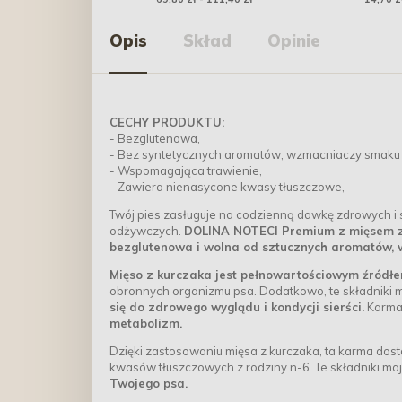
400g
Opis
Skład
Opinie
CECHY PRODUKTU:
- Bezglutenowa,
- Bez syntetycznych aromatów, wzmacniaczy smaku 
- Wspomagająca trawienie,
- Zawiera nienasycone kwasy tłuszczowe,
Twój pies zasługuje na codzienną dawkę zdrowych i
odżywczych.
DOLINA NOTECI Premium z mięsem z 
bezglutenowa i wolna od sztucznych aromatów, w
Mięso z kurczaka jest pełnowartościowym źródłem
obronnych organizmu psa. Dodatkowo, te składniki 
się do zdrowego wyglądu i kondycji sierści.
Karma 
metabolizm.
Dzięki zastosowaniu mięsa z kurczaka, ta karma do
kwasów tłuszczowych z rodziny n-6. Te składniki ma
Twojego psa.