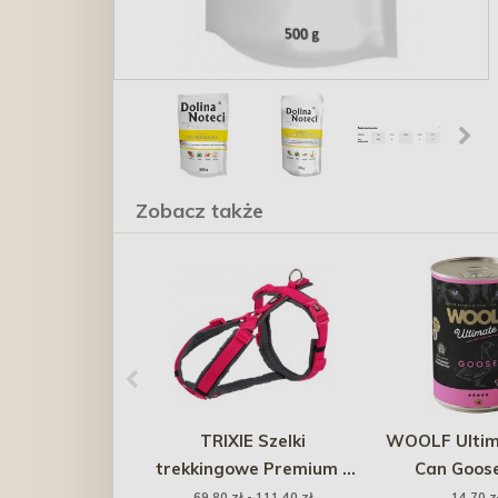
Zobacz także
TRIXIE Szelki
WOOLF Ultim
trekkingowe Premium -
Can Goos
fuksja / grafit
Raspberry - gę
69,80 zł - 111,40 zł
14,70 z