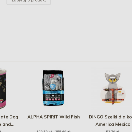
Zapytaj o produkt
ate Dog
ALPHA SPIRIT Wild Fish
DINGO Szelki dla k
e and
America Mexico
ś z maliną
ł
120,50 zł - 255,60 zł
52,70 zł