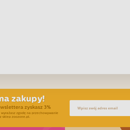
na zakupy!
ewslettera zyskasz 3%
ra wyrażasz zgodę na przechowywanie
z sklep zoozone.pl.