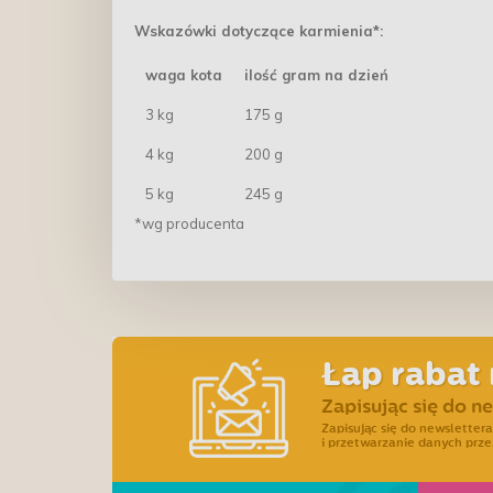
Wskazówki dotyczące karmienia*:
waga kota
ilość gram na dzień
3 kg
175 g
4 kg
200 g
5 kg
245 g
*wg producenta
Łap rabat 
Zapisując się do n
Zapisując się do newslette
i przetwarzanie danych prze