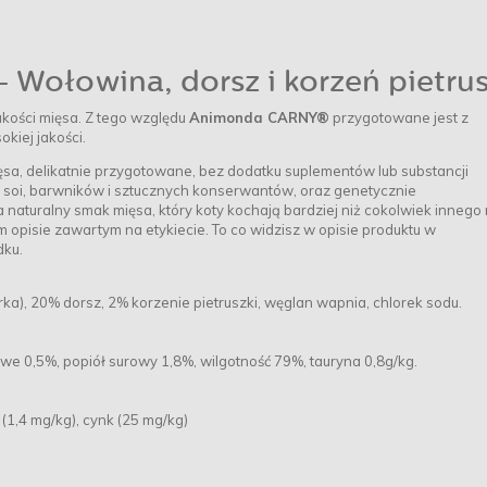
Wołowina, dorsz i korzeń pietrus
kości mięsa. Z tego względu
Animonda CARNY®
przygotowane jest z
iej jakości.
ęsa, delikatnie przygotowane, bez dodatku suplementów lub substancji
soi, barwników i sztucznych konserwantów, oraz genetycznie
uralny smak mięsa, który koty kochają bardziej niż cokolwiek innego
 opisie zawartym na etykiecie. To co widzisz w opisie produktu w
dku.
ka), 20% dorsz, 2% korzenie pietruszki, węglan wapnia, chlorek sodu.
owe 0,5%, popiół surowy 1,8%, wilgotność 79%, tauryna 0,8g/kg.
 (1,4 mg/kg), cynk (25 mg/kg)