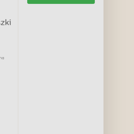
zki
 na