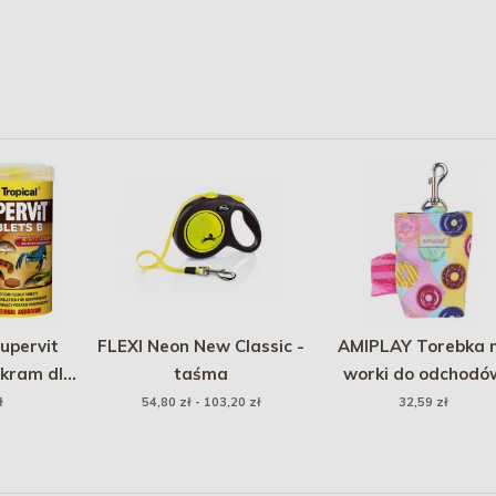
upervit
FLEXI Neon New Classic -
AMIPLAY Torebka 
okram dla
taśma
worki do odchodó
dennej
BeHappy - Donut
ł
54,80 zł - 103,20 zł
32,59 zł
0 tab.)