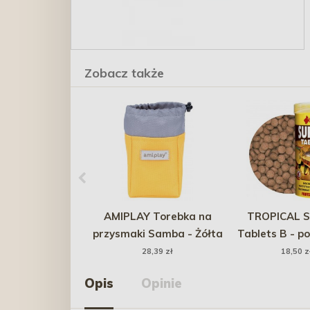
Zobacz także
AMIPLAY Torebka na
TROPICAL S
przysmaki Samba - Żółta
Tablets B - p
ryb strefy 
28,39 zł
18,50 z
50ml/36g (20
Opis
Opinie