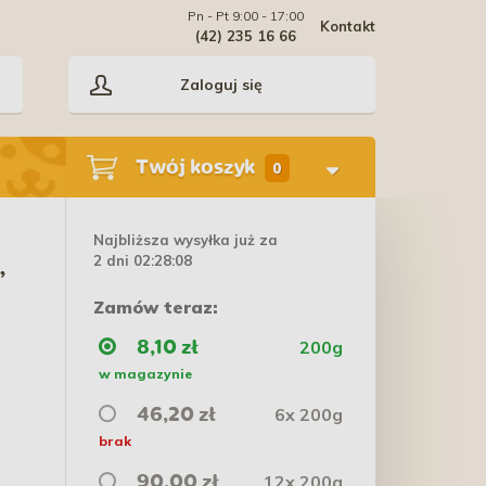
Pn - Pt 9:00 - 17:00
Kontakt
(42) 235 16 66
Zaloguj się
Twój koszyk
0
Najbliższa wysyłka już za
2 dni 02:28:08
,
Zamów teraz:
200g
8,10 zł
w magazynie
6x 200g
46,20 zł
brak
12x 200g
90,00 zł