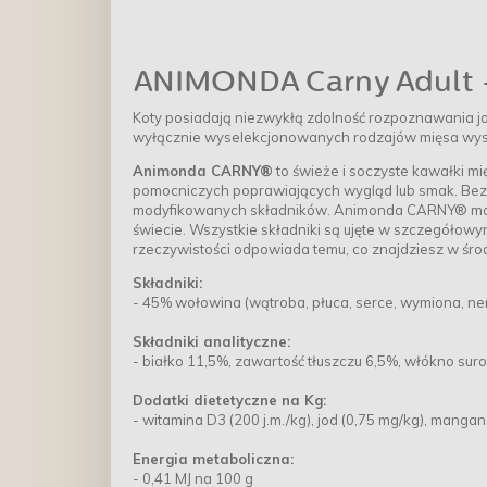
ANIMONDA Carny Adult - 
Koty posiadają niezwykłą zdolność rozpoznawania ja
wyłącznie wyselekcjonowanych rodzajów mięsa wysok
Animonda CARNY®
to świeże i soczyste kawałki mi
pomocniczych poprawiających wygląd lub smak. Bez 
modyfikowanych składników. Animonda CARNY® ma nat
świecie. Wszystkie składniki są ujęte w szczegółowym
rzeczywistości odpowiada temu, co znajdziesz w śro
Składniki:
- 45% wołowina (wątroba, płuca, serce, wymiona, ner
Składniki analityczne:
- białko 11,5%, zawartość tłuszczu 6,5%, włókno sur
Dodatki dietetyczne na Kg:
- witamina D3 (200 j.m./kg), jod (0,75 mg/kg), mangan
Energia metaboliczna:
- 0,41 MJ na 100 g