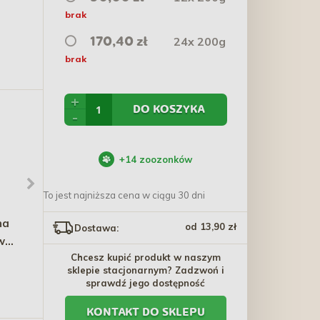
brak
24x 200g
170,40 zł
brak
+
DO KOSZYKA
-
+
14
zoozonków
To jest najniższa cena w ciągu 30 dni
na
DINGO Zabawka Ciastko
GAME DOG AniFlexi
od 13,90 zł
Dostawa:
w
kość 14 cm
Marine V2 80 tabl.
Chcesz kupić produkt w naszym
16,30 zł
92,70 zł
sklepie stacjonarnym? Zadzwoń i
sprawdź jego dostępność
KONTAKT DO SKLEPU