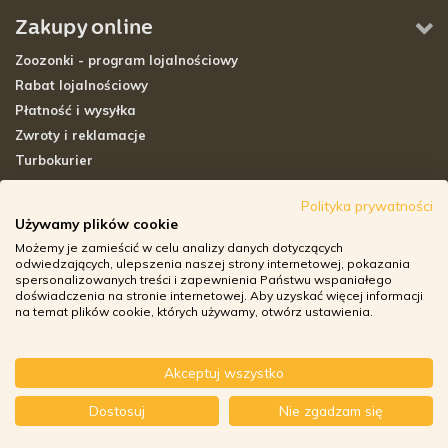
Zakupy online
Zoozonki - program lojalnościowy
Rabat lojalnościowy
Płatność i wysyłka
Zwroty i reklamacje
Turbokurier
Sklepy stacjonarne
Polityka prywatności
Używamy plików cookie
Adresy sklepów stacjonarnych
Możemy je zamieścić w celu analizy danych dotyczących
Godziny otwarcia sklepów
odwiedzających, ulepszenia naszej strony internetowej, pokazania
spersonalizowanych treści i zapewnienia Państwu wspaniałego
Aplikacja zoozone.pl
doświadczenia na stronie internetowej. Aby uzyskać więcej informacji
Zwroty i reklamacje
na temat plików cookie, których używamy, otwórz ustawienia.
Akceptuj wszystko
© ZOOZONE.PL 2018
Dostosuj
Nie zgadzam się
DESIGN BY TONIK