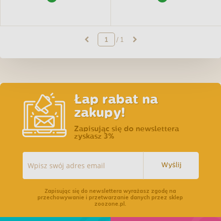
/ 1
Łap rabat na
zakupy!
Zapisując się do newslettera
zyskasz 3%
Wyślij
Zapisując się do newslettera wyrażasz zgodę na
przechowywanie i przetwarzanie danych przez sklep
zoozone.pl.