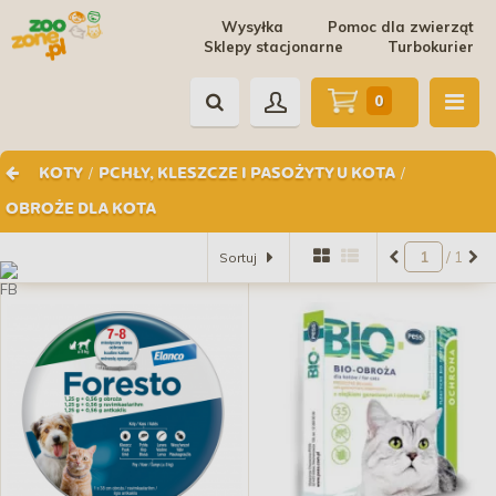
Wysyłka
Pomoc dla zwierząt
Sklepy stacjonarne
Turbokurier
0
/
/
KOTY
PCHŁY, KLESZCZE I PASOŻYTY U KOTA
OBROŻE DLA KOTA
/ 1