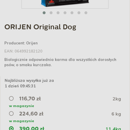
ORIJEN Original Dog
Producent:
Orijen
EAN:
064992182120
Biologicznie odpowiednia karma dla wszystkich dorosłych
psów, o smaku kurczaka.
Najbliższa wysyłka już za
1 dzień 09:45:31
2kg
116,70 zł
w magazynie
6 kg
224,60 zł
w magazynie
11,4kg
390,00 zł