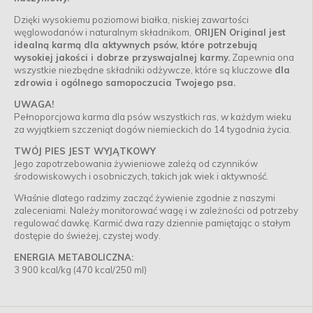
Dzięki wysokiemu poziomowi białka, niskiej zawartości
węglowodanów i naturalnym składnikom,
ORIJEN Original jest
idealną karmą dla aktywnych psów, które potrzebują
wysokiej jakości i dobrze przyswajalnej karmy.
Zapewnia ona
wszystkie niezbędne składniki odżywcze, które są kluczowe
dla
zdrowia i ogólnego samopoczucia Twojego psa.
UWAGA!
Pełnoporcjowa karma dla psów wszystkich ras, w każdym wieku
za wyjątkiem szczeniąt dogów niemieckich do 14 tygodnia życia.
TWÓJ PIES JEST WYJĄTKOWY
Jego zapotrzebowania żywieniowe zależą od czynników
środowiskowych i osobniczych, takich jak wiek i aktywność.
Właśnie dlatego radzimy zacząć żywienie zgodnie z naszymi
zaleceniami. Należy monitorować wagę i w zależności od potrzeby
regulować dawkę. Karmić dwa razy dziennie pamiętając o stałym
dostępie do świeżej, czystej wody.
ENERGIA METABOLICZNA:
3 900 kcal/kg (470 kcal/250 ml)