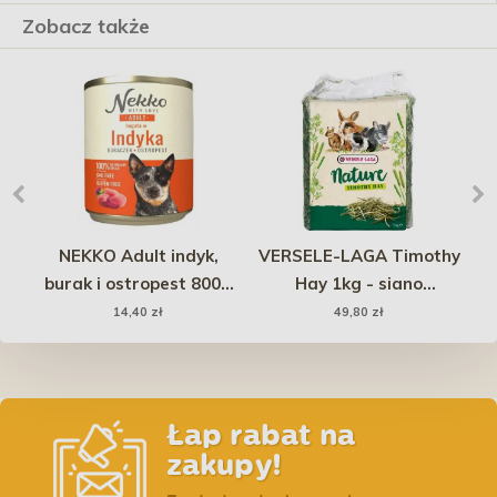
Zobacz także
ck
NEKKO Adult indyk,
VERSELE-LAGA Timothy
ki
burak i ostropest 800g
Hay 1kg - siano
em
(puszka)
tymotkowe
14,40 zł
49,80 zł
Łap rabat na
zakupy!