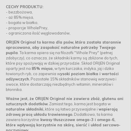
CECHY PRODUKTU:
- bezzbożowa,
- aż 85% mięsa,
- bogata w białko,
- proporcje WholePrey,
- ograniczona ilość węglowodanów,
ORIJEN Original to karma dla psów, która została starannie
opracowana, aby zaspokoić naturalne potrzeby Twojego
pupila
. Ta karma opiera się na filozofii "Whole Prey" (pełnej
zdobyczy), co oznacza, że składniki karmy są zbliżone do tych,
które psy spożywają w dzikiej przyrodzie. Skład ORIJEN Original
oparty jest na
85% mięsa,
w tym kurczaka, indyka, jaj i dziko
łowionych ryb, co zapewnia w
ysoki poziom białka i wartości
odżywczych.
Pozostałe 15% składników stanowią warzywa i
owoce, które dostarczają niezbędnych witamin, minerałów i
błonnika.
Ważne jest, że ORIJEN Original nie zawiera zbóż, glutenu ani
sztucznych dodatków.
Zamiast tego, karma jest bogata w
naturalne składniki,
które są łatwo przyswajalne i
wspierają
zdrową pracę układu trawiennego.
Dodatkowo, ta karma
zawiera korzystne
kwasy tłuszczowe omega-3 i omega-6,
które wpływają korzystnie na skórę, sierść i układ sercowo-
naczyniowy.