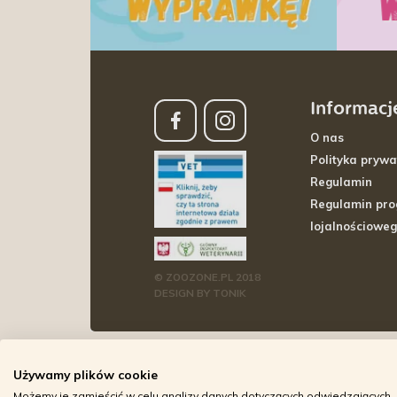
Informacj
O nas
Polityka prywa
Regulamin
Regulamin pr
lojalnościowe
© ZOOZONE.PL 2018
DESIGN BY TONIK
Używamy plików cookie
Możemy je zamieścić w celu analizy danych dotyczących odwiedzających, 