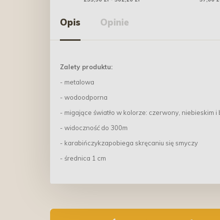
buldog
Szampon dla 
Opis
Opinie
544m
Zalety produktu:
- metalowa
- wodoodporna
- migające światło w kolorze: czerwony, niebieskim i
- widoczność do 300m
- karabińczykzapobiega skręcaniu się smyczy
- średnica 1 cm