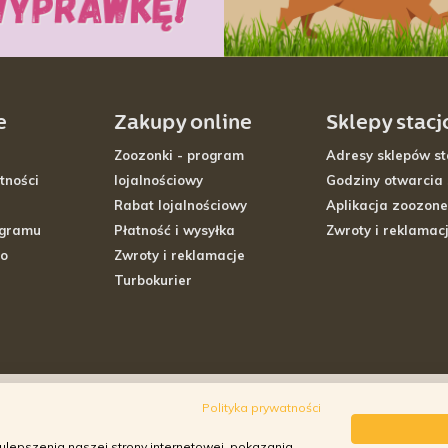
e
Zakupy online
Sklepy stac
Zoozonki - program
Adresy sklepów st
tności
lojalnościowy
Godziny otwarcia
Rabat lojalnościowy
Aplikacja zoozone
ogramu
Płatność i wysyłka
Zwroty i reklamac
go
Zwroty i reklamacje
Turbokurier
Polityka prywatności
ulepszenia naszej strony internetowej, pokazania