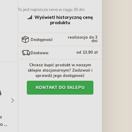
To jest najniższa cena w ciągu 30 dni
Wyświetl historyczną cenę
produktu
realizacja do 3
Dostępność
dni
od 13,90 zł
Dostawa:
Chcesz kupić produkt w naszym
sklepie stacjonarnym? Zadzwoń i
sprawdź jego dostępność
KONTAKT DO SKLEPU
a
COMFY Zabawka Mint
ZOLUX Anah Grzebień
o -
Dental Toother - 7
średniogęsty
elementów
32,30 zł
30,40 zł