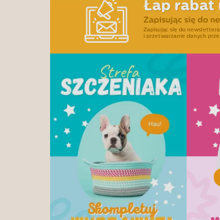
Łap rabat 
Zapisując się do n
Zapisując się do newslette
i przetwarzanie danych prze