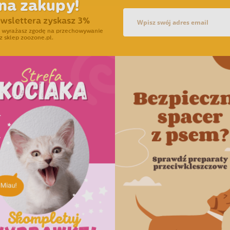
na zakupy!
ewslettera zyskasz 3%
ra wyrażasz zgodę na przechowywanie
z sklep zoozone.pl.