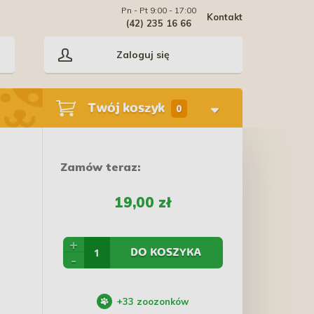
Pn - Pt 9:00 - 17:00
Kontakt
(42) 235 16 66
Zaloguj się
Twój koszyk
0
Zamów teraz:
19,00 zł
+
DO KOSZYKA
-
+
33
zoozonków