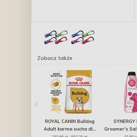
Zobacz także
ROYAL CANIN Bulldog
SYNERGY 
Adult karma sucha dla
Groomer's Sal
psów dorosłych rasy
Puppy Sha
233,90 zł - 502,20 zł
37,00 z