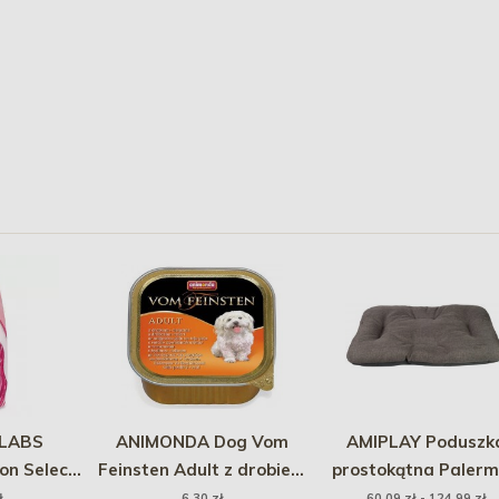
LABS
ANIMONDA Dog Vom
AMIPLAY Poduszk
on Select
Feinsten Adult z drobiem
prostokątna Palerm
mpoo /
i cielęciną 150g
Brązowa
ł
6,30 zł
60,09 zł - 124,99 zł