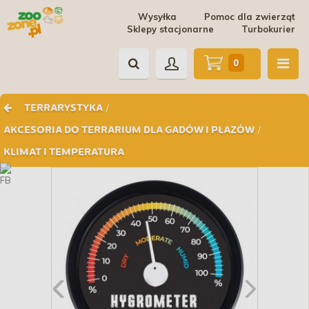
Wysyłka
Pomoc dla zwierząt
Sklepy stacjonarne
Turbokurier
0
/
TERRARYSTYKA
/
AKCESORIA DO TERRARIUM DLA GADÓW I PŁAZÓW
KLIMAT I TEMPERATURA