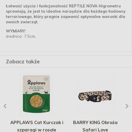
Łatwość użycia i funkcjonalność REPTILE NOVA Higrometru
sprawiają, że jest to idealne narzędzie dla każdego hodowcy
terrariowego, który pragnie zapewnić optymalne warunki dla
swoich zwierząt.
WYMIARY:
średnica : 7,5cm,
Zobacz także
 do
APPLAWS Cat Kurczak i
BARRY KING Obroża
szparagi w rosole
Safari Love
t