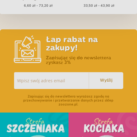
6,60 zł - 73,20 zł
33,50 zł - 43,90 zł
Łap rabat na
zakupy!
Zapisując się do newslettera
zyskasz 3%
Wyślij
Zapisując się do newslettera wyrażasz zgodę na
przechowywanie i przetwarzanie danych przez sklep
zoozone.pl.