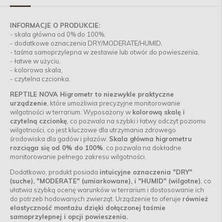
INFORMACJE O PRODUKCIE:
- skala główna od 0% do 100%,
- dodatkowe oznaczenia DRY/MODERATE/HUMID,
- taśma samoprzylepna w zestawie lub otwór do powieszenia,
- łatwe w użyciu,
- kolorowa skala,
- czytelna czcionka,
REPTILE NOVA Higrometr to niezwykle praktyczne
urządzenie
, które umożliwia precyzyjne monitorowanie
wilgotności w terrarium. Wyposażony w
kolorową skalę i
czytelną czcionkę
, co pozwala na szybki i łatwy odczyt poziomu
wilgotności, co jest kluczowe dla utrzymania zdrowego
środowiska dla gadów i płazów.
Skala główna higrometru
rozciąga się od 0% do 100%
, co pozwala na dokładne
monitorowanie pełnego zakresu wilgotności.
Dodatkowo, produkt posiada
intuicyjne oznaczenia "DRY"
(suche), "MODERATE" (umiarkowane), i "HUMID" (wilgotne)
, co
ułatwia szybką ocenę warunków w terrarium i dostosowanie ich
do potrzeb hodowanych zwierząt. Urządzenie to oferuje
również
elastyczność montażu dzięki dołączonej taśmie
samoprzylepnej i opcji powieszenia.