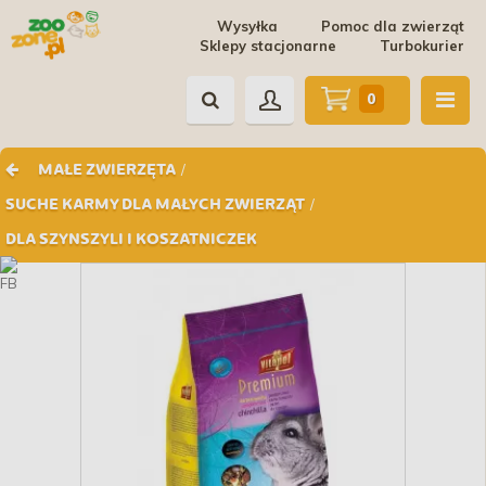
Wysyłka
Pomoc dla zwierząt
Sklepy stacjonarne
Turbokurier
0
/
MAŁE ZWIERZĘTA
/
SUCHE KARMY DLA MAŁYCH ZWIERZĄT
DLA SZYNSZYLI I KOSZATNICZEK