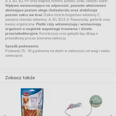
A, E, B1, B2, PP oraz wapnia, fosforu, potasu, sodu, żelaza i siarki.
Wpływa wzmacniająco na odporność, posiada właściwości
obniżające poziom złego cholesterolu oraz stabilizuje
poziom cukru we krwi.
Dzika róża to bogactwo witaminy C,
zawiera również witaminy: A, B1, B2,E, K, flawonoidy, garbnik oraz
kwasy organiczne.
Płatki róży witaminizują i wzmacniają
organizm a nagietek wspomaga trawienie i działa
przeciwbakteryjnie
. Kora brzozy oraz gałązki lipy dbają o
prawidłowy proces ścierania siekaczy.
Sposób podawania:
Podawać 25- 30 g pokarmu na dzień w zależności od wagi i wieku
zwierzęcia.
Zobacz także