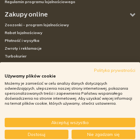
Regulamin programu lojalnościowego
Zakupy online
Zoozonki - program lojalnościowy
Rabat lojalnościowy
Płatność i wysyłka
Zwroty i reklamacje
Turbokurier
Sklepy stacjonarne
Polityka prywatności
Używamy plików cookie
Adresy sklepów stacjonarnych
Możemy je zamieścić w celu analizy danych dotyczących
Godziny otwarcia sklepów
odwiedzających, ulepszenia naszej strony internetowej, pokazania
spersonalizowanych treści i zapewnienia Państwu wspaniałego
Aplikacja zoozone.pl
doświadczenia na stronie internetowej. Aby uzyskać więcej informacji
Zwroty i reklamacje
na temat plików cookie, których używamy, otwórz ustawienia.
Akceptuj wszystko
© ZOOZONE.PL 2018
-
+
Dostosuj
Nie zgadzam się
DO KOSZYKA
DESIGN BY TONIK