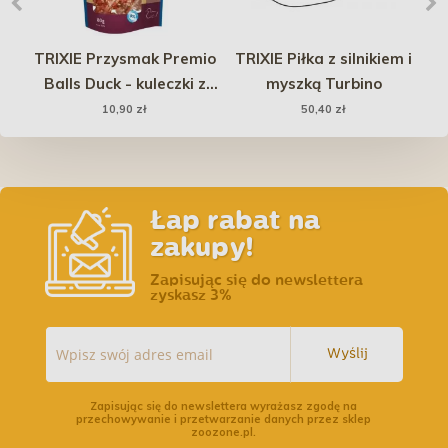
TRIXIE Przysmak Premio
TRIXIE Piłka z silnikiem i
TR
Balls Duck - kuleczki z
myszką Turbino
kaczką i ryżem 80g
10,90 zł
50,40 zł
Łap rabat na
zakupy!
Zapisując się do newslettera
zyskasz 3%
Wyślij
Zapisując się do newslettera wyrażasz zgodę na
przechowywanie i przetwarzanie danych przez sklep
zoozone.pl.