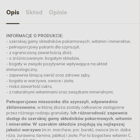
Opis
Skład
Opinie
INFORMACJE O PRODUKCIE:
- szerokiej gamy składników pokarmowych, witamin i minerałów,
- pełnoporcjowy pokarm dla szynszyli,
- z ograniczoną zawartością zbóż,
- o zróżnicowanym, bogatym składzie,
- bogaty w związki pozytywnie wpływające na układ
immunologiczny,
- zapewnia lśniącą sierść oraz zdrowe zęby,
- bogata w warzywa, owoce i zioła,
- niska zawartość cukru,
- z naturalnymi witaminami oraz związkami mineralnymi,
Pełnoporcjowa mieszanka dla szynszyli, odpowiednio
zbilansowana
, w której zboża zostały całkowicie zastąpione
przez różnego rodzaju granulaty.
Ich różnorodność zapewnia
dostęp do szerokiej gamy składników pokarmowych, witamin
i minerałów
.
W szerokim składzie znajdują się najlepszej
jakości warzywa
(m.in. marchew, por, burak), owoce (m.in. dzika
róża, żurawina, tarnina, jabłko) i zioła. Por to bogactwo witamin C,