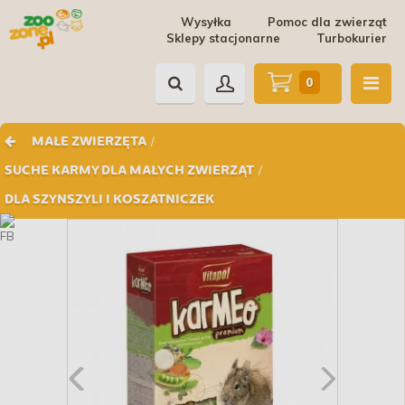
Wysyłka
Pomoc dla zwierząt
Sklepy stacjonarne
Turbokurier
0
/
MAŁE ZWIERZĘTA
/
SUCHE KARMY DLA MAŁYCH ZWIERZĄT
DLA SZYNSZYLI I KOSZATNICZEK