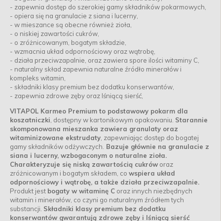
- zapewnia dostęp do szerokiej gamy składników pokarmowych,
- opiera się na granulacie z siana i lucerny,
- w mieszance są obecne również zioła,
- o niskiej zawartości cukrów,
- o zróżnicowanym, bogatym składzie,
- wzmacnia układ odpornościowy oraz wątrobę,
- działa przeciwzapalnie, oraz zawiera spore ilości witaminy C,
- naturalny skład zapewnia naturalne źródło minerałów i
kompleks witamin,
- składniki klasy premium bez dodatku konserwantów,
- zapewnia zdrowe zęby oraz lśniącą sierść,
VITAPOL Karmeo Premium to podstawowy pokarm dla
koszatniczki
, dostępny w kartonikowym opakowaniu.
Starannie
skomponowana mieszanka zawiera granulaty oraz
witaminizowane ekstrudaty
, zapewniając dostęp do bogatej
gamy składników odżywczych.
Bazuje głównie na granulacie z
siana i lucerny, wzbogaconym o naturalne zioła.
Charakteryzuje się niską zawartością cukrów
oraz
zróżnicowanym i bogatym składem, co
wspiera układ
odpornościowy i wątrobę, a także działa przeciwzapalnie.
Produkt jest
bogaty w witaminę C
oraz innych niezbędnych
witamin i minerałów, co czyni go naturalnym źródłem tych
substancji.
Składniki klasy premium bez dodatku
konserwantów gwarantują zdrowe zęby i lśniącą sierść