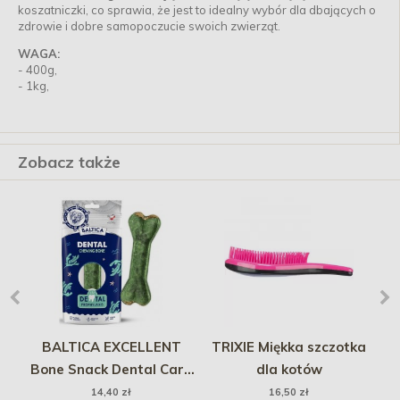
koszatniczki, co sprawia, że jest to idealny wybór dla dbających o
zdrowie i dobre samopoczucie swoich zwierząt.
WAGA:
- 400g,
- 1kg,
Zobacz także
BALTICA EXCELLENT
TRIXIE Miękka szczotka
cm
Bone Snack Dental Care
dla kotów
ha
1 szt.
14,40 zł
16,50 zł