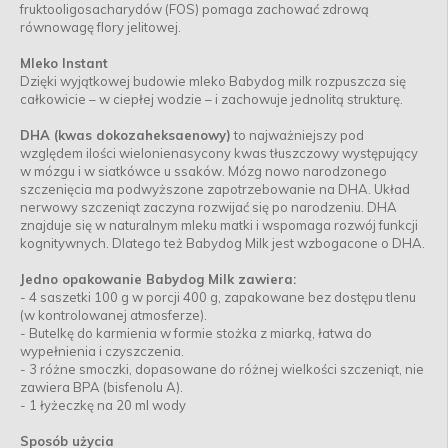
fruktooligosacharydów (FOS) pomaga zachować zdrową
równowagę flory jelitowej.
Mleko Instant
Dzięki wyjątkowej budowie mleko Babydog milk rozpuszcza się
całkowicie – w ciepłej wodzie – i zachowuje jednolitą strukturę.
DHA (kwas dokozaheksaenowy)
to najważniejszy pod
względem ilości wielonienasycony kwas tłuszczowy występujący
w mózgu i w siatkówce u ssaków. Mózg nowo narodzonego
szczenięcia ma podwyższone zapotrzebowanie na DHA. Układ
nerwowy szczeniąt zaczyna rozwijać się po narodzeniu. DHA
znajduje się w naturalnym mleku matki i wspomaga rozwój funkcji
kognitywnych. Dlatego też Babydog Milk jest wzbogacone o DHA.
Jedno opakowanie Babydog Milk zawiera:
- 4 saszetki 100 g w porcji 400 g, zapakowane bez dostępu tlenu
(w kontrolowanej atmosferze).
- Butelkę do karmienia w formie stożka z miarką, łatwa do
wypełnienia i czyszczenia.
- 3 różne smoczki, dopasowane do różnej wielkości szczeniąt, nie
zawiera BPA (bisfenolu A).
- 1 łyżeczkę na 20 ml wody
Sposób użycia