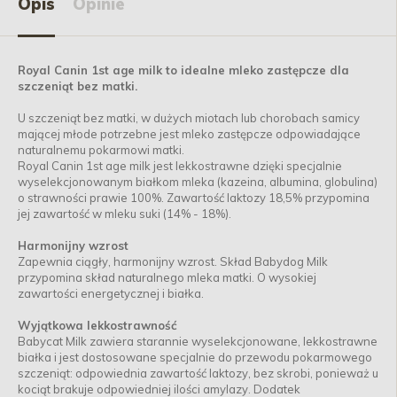
Opis
Opinie
Royal Canin 1st age milk to idealne mleko zastępcze dla
szczeniąt bez matki.
U szczeniąt bez matki, w dużych miotach lub chorobach samicy
mającej młode potrzebne jest mleko zastępcze odpowiadające
naturalnemu pokarmowi matki.
Royal Canin 1st age milk jest lekkostrawne dzięki specjalnie
wyselekcjonowanym białkom mleka (kazeina, albumina, globulina)
o strawności prawie 100%. Zawartość laktozy 18,5% przypomina
jej zawartość w mleku suki (14% - 18%).
Harmonijny wzrost
Zapewnia ciągły, harmonijny wzrost. Skład Babydog Milk
przypomina skład naturalnego mleka matki. O wysokiej
zawartości energetycznej i białka.
Wyjątkowa lekkostrawność
Babycat Milk zawiera starannie wyselekcjonowane, lekkostrawne
białka i jest dostosowane specjalnie do przewodu pokarmowego
szczeniąt: odpowiednia zawartość laktozy, bez skrobi, ponieważ u
kociąt brakuje odpowiedniej ilości amylazy. Dodatek