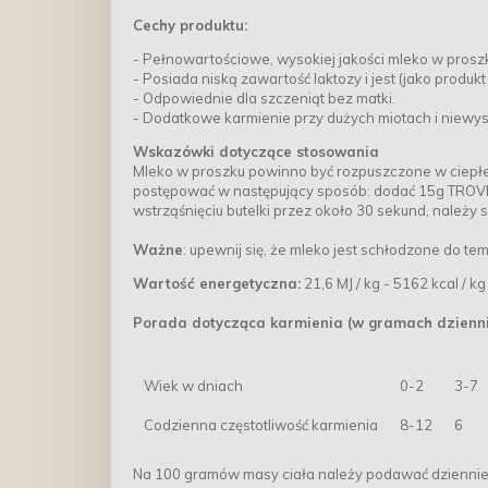
Cechy produktu:
- Pełnowartościowe, wysokiej jakości mleko w proszku
- Posiada niską zawartość laktozy i jest (jako produ
- Odpowiednie dla szczeniąt bez matki.
- Dodatkowe karmienie przy dużych miotach i niewyst
Wskazówki dotyczące stosowania
Mleko w proszku powinno być rozpuszczone w ciepłej
postępować w następujący sposób: dodać 15g TROVET
wstrząśnięciu butelki przez około 30 sekund, należy
Ważne
: upewnij się, że mleko jest schłodzone do te
Wartość energetyczna:
21,6 MJ / kg - 5162 kcal / kg
Porada dotycząca karmienia (w gramach dzienn
Wiek w dniach
0-2
3-7
Codzienna częstotliwość karmienia
8-12
6
Na 100 gramów masy ciała należy podawać dziennie