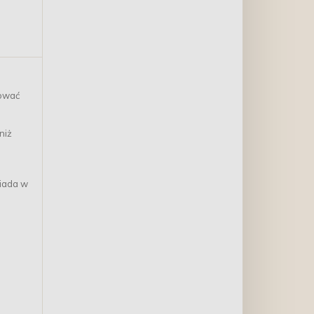
kować
niż
wiada w