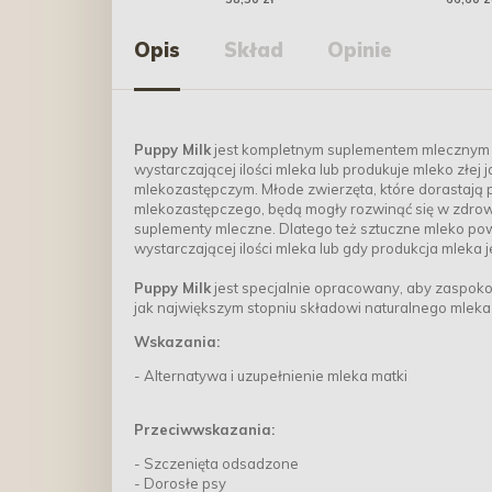
Opis
Skład
Opinie
Puppy Milk
jest kompletnym suplementem mlecznym d
wystarczającej ilości mleka lub produkuje mleko złej
mlekozastępczym. Młode zwierzęta, które dorastają 
mlekozastępczego, będą mogły rozwinąć się w zdrow
suplementy mleczne. Dlatego też sztuczne mleko po
wystarczającej ilości mleka lub gdy produkcja mleka 
Puppy Milk
jest specjalnie opracowany, aby zaspok
jak największym stopniu składowi naturalnego mleka 
Wskazania:
- Alternatywa i uzupełnienie mleka matki
Przeciwwskazania:
- Szczenięta odsadzone
- Dorosłe psy