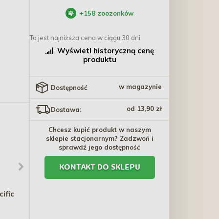
+
158
zoozonków
To jest najniższa cena w ciągu 30 dni
Wyświetl historyczną cenę
produktu
w magazynie
Dostępność
od 13,90 zł
Dostawa:
Chcesz kupić produkt w naszym
sklepie stacjonarnym? Zadzwoń i
sprawdź jego dostępność
KONTAKT DO SKLEPU
ific
TRIXIE Matatabi Chain
DOLINA NOTECI PIPER z
zabawka dla kota 38cm
kurczakiem dla psa 12kg
17,50 zł
173,20 zł