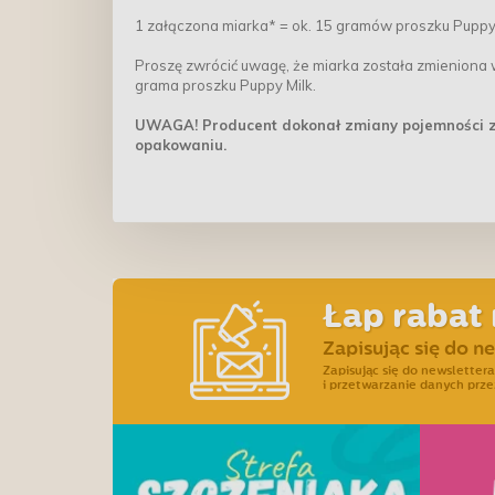
1 załączona miarka* = ok. 15 gramów proszku Puppy 
Proszę zwrócić uwagę, że miarka została zmieniona 
grama proszku Puppy Milk.
UWAGA! Producent dokonał zmiany pojemności z
opakowaniu.
Łap rabat 
Zapisując się do n
Zapisując się do newslette
i przetwarzanie danych prze