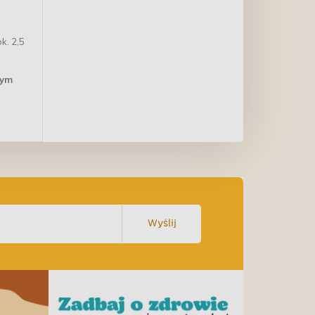
k. 2,5
nym
Wyślij