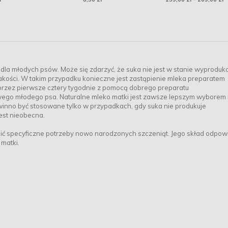
la młodych psów. Może się zdarzyć, że suka nie jest w stanie wyprodu
 jakości. W takim przypadku konieczne jest zastąpienie mleka preparatem
przez pierwsze cztery tygodnie z pomocą dobrego preparatu
ego młodego psa. Naturalne mleko matki jest zawsze lepszym wyborem 
winno być stosowane tylko w przypadkach, gdy suka nie produkuje
jest nieobecna.
oić specyficzne potrzeby nowo narodzonych szczeniąt. Jego skład odpo
matki.