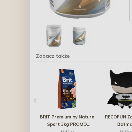
Zobacz także
BRIT Premium by Nature
RECOFUN Z
Sport 3kg PROMO
Batm
Uszkodzenie ubytek
38,50 zł
66,60 z