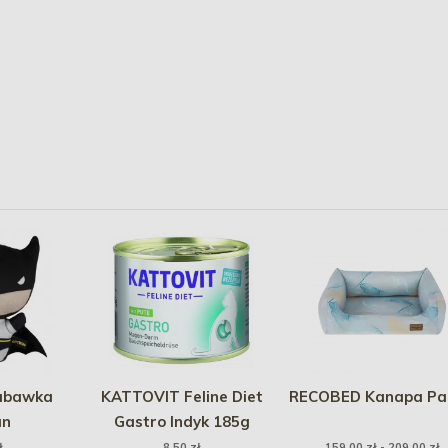
abawka
KATTOVIT Feline Diet
RECOBED Kanapa Pac
an
Gastro Indyk 185g
ł
8,50 zł
159,00 zł - 209,00 zł