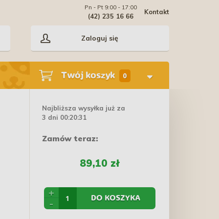
Pn - Pt 9:00 - 17:00
Kontakt
(42) 235 16 66
Zaloguj się
Twój koszyk
0
Najbliższa wysyłka już za
3 dni 00:20:31
Zamów teraz:
89,10 zł
+
DO KOSZYKA
-