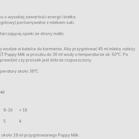
 o wysokiej zawartości energii i białka.
kt gotowy) porównywalne z mlekiem suki.
arczającej opieki ze strony matki.
 wodzie w butelce do karmienia. Aby przygotować 45 ml mleka, należy
 Puppy Milk w proszku do 30 ml wody o temperaturze ok. 50°C. Po
 sprawdzić czy proszek jest dobrze rozpuszczony.
mperatury około 38°C.
ie)
8-16
> 16
5
4
 około 18 ml przygotowanego Puppy Milk.