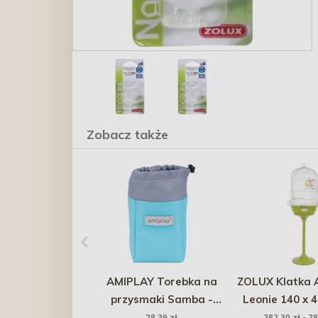
Zobacz także
AMIPLAY Torebka na
ZOLUX Klatka 
przysmaki Samba -
Leonie 140 x 4
Turkusowa
cm
28,39 zł
282,30 zł - 28