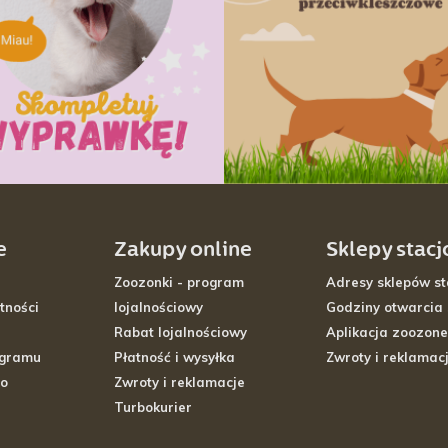
e
Zakupy online
Sklepy stac
Zoozonki - program
Adresy sklepów st
tności
lojalnościowy
Godziny otwarcia
Rabat lojalnościowy
Aplikacja zoozone
ogramu
Płatność i wysyłka
Zwroty i reklamac
go
Zwroty i reklamacje
Turbokurier