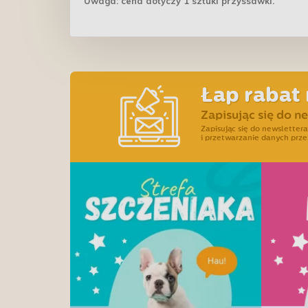
Uwaga: cena dotyczy 1 sztuki przyssawki.
Łap rabat 
Zapisując się do n
Zapisując się do newslette
i przetwarzanie danych prze