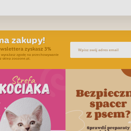
na zakupy!
ewslettera zyskasz 3%
ra wyrażasz zgodę na przechowywanie
z sklep zoozone.pl.