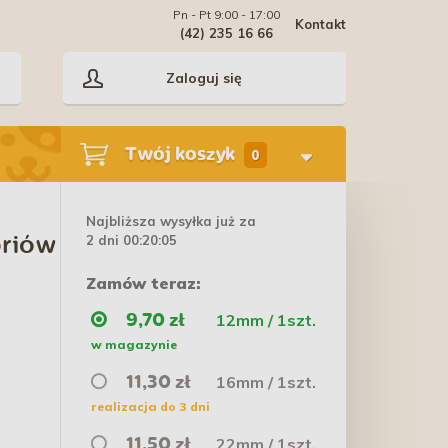
Pn - Pt 9:00 - 17:00
Kontakt
(42) 235 16 66
Zaloguj się
Twój koszyk
0
Najbliższa wysyłka już za
2 dni 00:20:04
oriów
Zamów teraz:
12mm / 1szt.
9,70 zł
w magazynie
16mm / 1szt.
11,30 zł
realizacja do 3 dni
22mm / 1szt.
11,50 zł