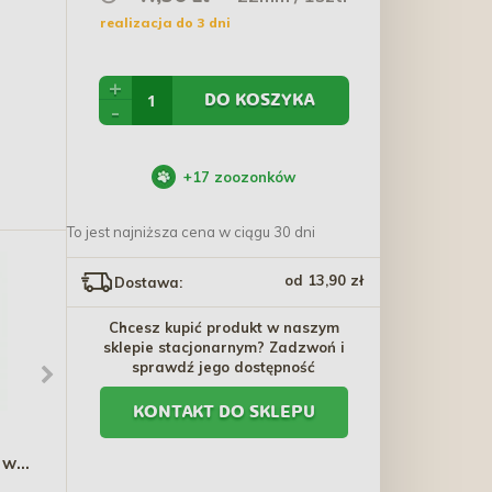
realizacja do 3 dni
+
DO KOSZYKA
-
+
17
zoozonków
To jest najniższa cena w ciągu 30 dni
od 13,90 zł
Dostawa:
Chcesz kupić produkt w naszym
sklepie stacjonarnym? Zadzwoń i
sprawdź jego dostępność
KONTAKT DO SKLEPU
TRIXIE Płuca jagnięce
BRIT JERKY Turkey Meaty
 w
suszone przysmak dla
Coins
la
psa 80g
14,30 zł
15,80 zł - 26,60 zł