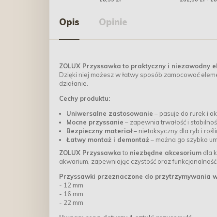
Opis
Opinie
ZOLUX Przyssawka
to praktyczny i niezawodny 
Dzięki niej możesz w łatwy sposób zamocować elem
działanie.
Cechy produktu:
Uniwersalne zastosowanie
– pasuje do rurek i 
Mocne przyssanie
– zapewnia trwałość i stabilno
Bezpieczny materiał
– nietoksyczny dla ryb i roś
Łatwy montaż i demontaż
– można go szybko umi
ZOLUX Przyssawka
to
niezbędne akcesorium
dla k
akwarium, zapewniając czystość oraz funkcjonalność 
Przyssawki przeznaczone do przytrzymywania wę
- 12 mm
- 16 mm
- 22 mm