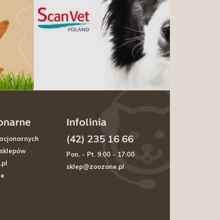
jonarne
Infolinia
(42) 235 16 66
acjonarnych
 sklepów
Pon. - Pt. 9:00 - 17:00
.pl
sklep@zoozone.pl
je