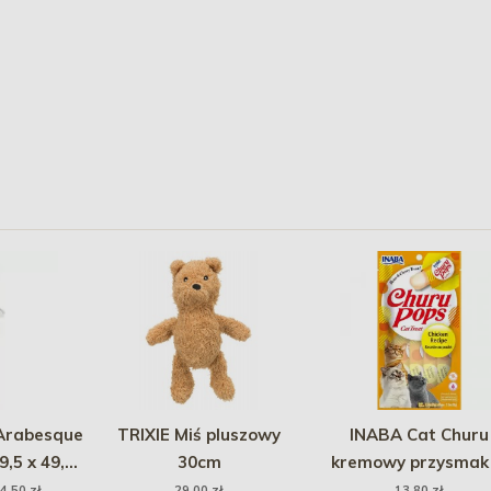
Arabesque
TRIXIE Miś pluszowy
INABA Cat Churu
9,5 x 49,5
30cm
kremowy przysmak
postaci galaretki d
4,50 zł
29,00 zł
13,80 zł