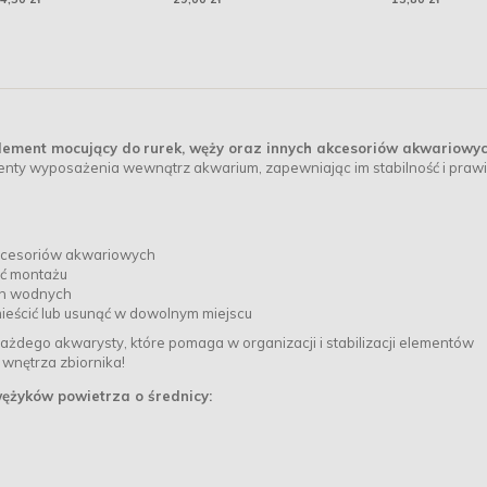
kota kurczak 4x15g (
element mocujący do
rurek, węży oraz innych akcesoriów akwariowy
enty wyposażenia wewnątrz akwarium, zapewniając im stabilność i praw
akcesoriów akwariowych
ść montażu
lin wodnych
eścić lub usunąć w dowolnym miejscu
ażdego akwarysty, które pomaga w organizacji i stabilizacji elementów
wnętrza zbiornika!
żyków powietrza o średnicy: